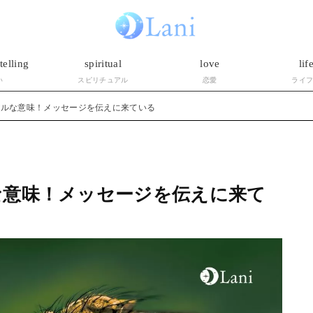
telling
spiritual
love
lif
い
スピリチュアル
恋愛
ライ
アルな意味！メッセージを伝えに来ている
な意味！メッセージを伝えに来て