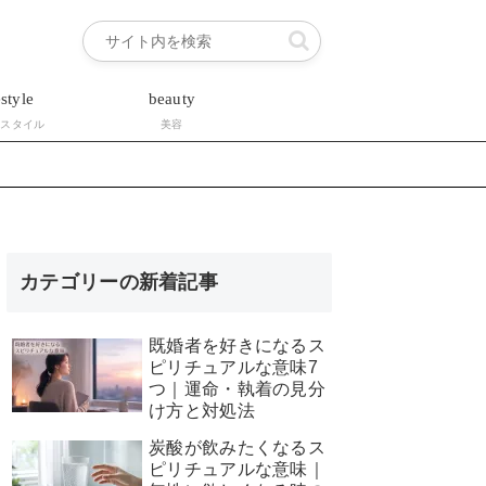
estyle
beauty
フスタイル
美容
カテゴリーの新着記事
既婚者を好きになるス
ピリチュアルな意味7
つ｜運命・執着の見分
け方と対処法
炭酸が飲みたくなるス
ピリチュアルな意味｜