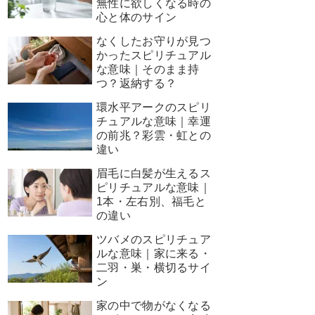
無性に欲しくなる時の
心と体のサイン
なくしたお守りが見つ
かったスピリチュアル
な意味｜そのまま持
つ？返納する？
環水平アークのスピリ
チュアルな意味｜幸運
の前兆？彩雲・虹との
違い
眉毛に白髪が生えるス
ピリチュアルな意味｜
1本・左右別、福毛と
の違い
ツバメのスピリチュア
ルな意味｜家に来る・
二羽・巣・横切るサイ
ン
家の中で物がなくなる