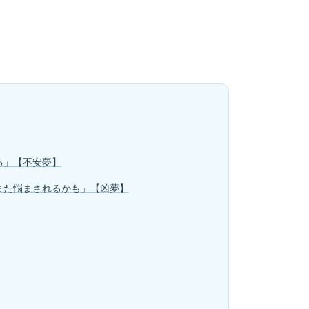
る」【不安夢】
また悩まされるかも」【凶夢】