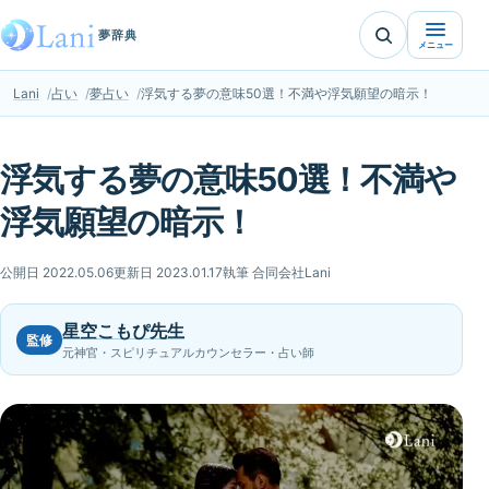
夢辞典
メニュー
Lani
占い
夢占い
浮気する夢の意味50選！不満や浮気願望の暗示！
浮気する夢の意味50選！不満や
浮気願望の暗示！
公開日 2022.05.06
更新日 2023.01.17
執筆 合同会社Lani
星空こもぴ先生
監修
元神官・スピリチュアルカウンセラー・占い師