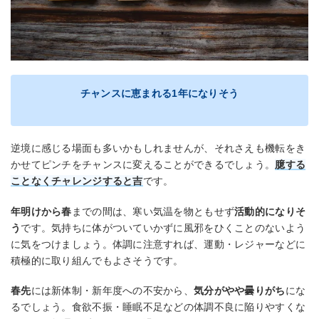
チャンスに恵まれる1年になりそう
逆境に感じる場面も多いかもしれませんが、それさえも機転をき
かせてピンチをチャンスに変えることができるでしょう。
臆する
ことなくチャレンジすると吉
です。
年明けから春
までの間は、寒い気温を物ともせず
活動的になりそ
う
です。気持ちに体がついていかずに風邪をひくことのないよう
に気をつけましょう。体調に注意すれば、運動・レジャーなどに
積極的に取り組んでもよさそうです。
春先
には新体制・新年度への不安から、
気分がやや曇りがち
にな
るでしょう。食欲不振・睡眠不足などの体調不良に陥りやすくな