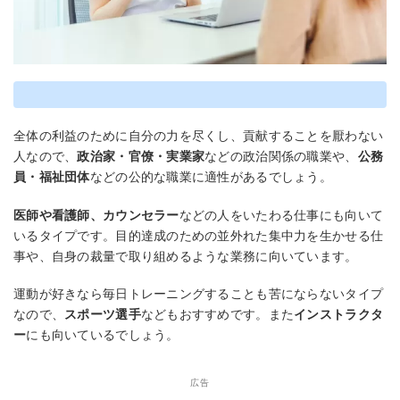
全体の利益のために自分の力を尽くし、貢献することを厭わない
人なので、
政治家・官僚・実業家
などの政治関係の職業や、
公務
員・福祉団体
などの公的な職業に適性があるでしょう。
医師や看護師、カウンセラー
などの人をいたわる仕事にも向いて
いるタイプです。目的達成のための並外れた集中力を生かせる仕
事や、自身の裁量で取り組めるような業務に向いています。
運動が好きなら毎日トレーニングすることも苦にならないタイプ
なので、
スポーツ選手
などもおすすめです。また
インストラクタ
ー
にも向いているでしょう。
広告