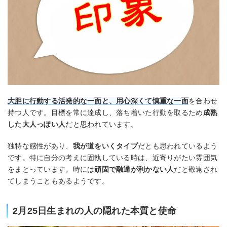
大胆に行動する活発的な一面と、用心深くて慎重な一面
を合わせ
持つ人です。目標を常に達成し、落ち着いた行動を取るため
成熟
した大人っぽい人
だと思われています。
独特な感性があり、
我が道をいくタイプ
だとも思われているよう
です。特に自分の考えに固執している時は、近寄りがたい雰囲気
をまとっています。時には
頑固で融通が利かない人
だと敬遠され
てしまうこともあるようです。
2月25日生まれの人の隠れた本質と使命