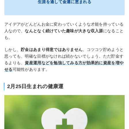
生涯を通して金運に恵まれる
アイデアがどんどんお金に変わっていくような才能を持っている
人なので、
なんとなく続けていた趣味が大きな収入源
になること
も。
しかし、
貯金はあまり得意ではありません
。コツコツ貯めようと
思っても、明確な目標がなければ続かないでしょう。ただ貯金す
るよりも、
資産運用などを勉強してみる
方が
効果的に資産を増や
せる
可能性があります。
2月25日生まれの健康運