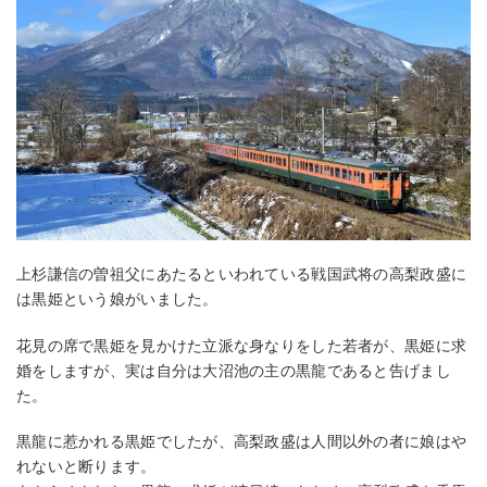
上杉謙信の曽祖父にあたるといわれている戦国武将の高梨政盛に
は黒姫という娘がいました。
花見の席で黒姫を見かけた立派な身なりをした若者が、黒姫に求
婚をしますが、実は自分は大沼池の主の黒龍であると告げまし
た。
黒龍に惹かれる黒姫でしたが、高梨政盛は人間以外の者に娘はや
れないと断ります。