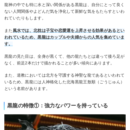
龍神の中でも特に水と深い関係がある黒龍は、自分にとって良く
ない人間関係やよどんだ気を浄化して新鮮な気をもたらすといわ
れていたりもします。
また
風水では、北枕は子宝や恋愛運を上昇させる効果があるとい
われているため、黒龍はカップルや夫婦からの人気を集めていま
す。
黒龍の見た目は、全身が黒くて、他の龍たちとは違って後ろ足が
なく、前足2本だけで描かれることが多い傾向にあります。
また、道教においては北方を守護する神聖な龍であるといわれて
いるため、黒龍には人神格化した北海黒龍王敖順（ごうじゅん）
という名前があります。
黒龍の特徴①：強力なパワーを持っている