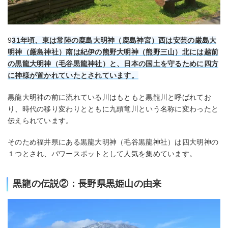
9
31年頃、東は常陸の鹿島大明神（鹿島神宮）西は安芸の厳島大
明神（厳島神社）南は紀伊の熊野大明神（熊野三山）北には越前
の黒龍大明神（毛谷黒龍神社）と、日本の国土を守るために四方
に神様が置かれていたとされています。
黒龍大明神の前に流れている川はもともと黒龍川と呼ばれてお
り、時代の移り変わりとともに九頭竜川という名称に変わったと
伝えられています。
そのため福井県にある黒龍大明神（毛谷黒龍神社）は四大明神の
１つとされ、パワースポットとして人気を集めています。
黒龍の伝説②：長野県黒姫山の由来