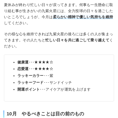
夏休みが終わり忙しい日々が戻ってきます。何事も一生懸命に取
り組む事が生きがいの九紫火星には、全力投球の日々を過ごした
いところでしょうが、今月は
柔らかい精神で優しい気持ちを維持
してください。
その様な心を維持できれば九紫火星の後ろには多くの人が集まっ
てきます。その人たちと
忙しい日々を共に過ごして乗り越えて
く
ださい。
健康運
･･･★★★★☆
恋愛運
･･･★★★★☆
ラッキーカラー
･･･紫
ラッキーフード
･･･サンドイッチ
開運ポイント
･･･アイケアが運気を上げます
10月 やるべきことは目の前のもの