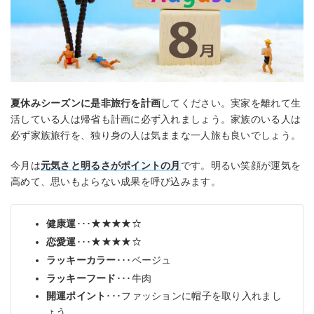
夏休みシーズンに是非旅行を計画
してください。実家を離れて生
活している人は帰省も計画に必ず入れましょう。家族のいる人は
必ず家族旅行を、独り身の人は気ままな一人旅も良いでしょう。
今月は
元気さと明るさがポイントの月
です。明るい笑顔が運気を
高めて、思いもよらない成果を呼び込みます。
健康運
･･･★★★★☆
恋愛運
･･･★★★★☆
ラッキーカラー
･･･ベージュ
ラッキーフード
･･･牛肉
開運ポイント
･･･ファッションに帽子を取り入れまし
ょう