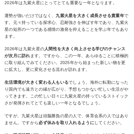
2026年は九紫火星にとってとても重要な一年となります。
運勢が強いだけではなく、
九紫火星を大きく成長させる貴重年
で
す。元々持っている探求心、忍耐強さを伸ばす年であり、九紫火
星の短所の一つである感情の激発を抑えることを学ぶ年でもあり
ます。
2026年は九紫火星の
人間性を大きく向上させる学びのチャンス
が次月に訪れ
ます。ですから、この一年、あらゆることに積極的
に取り組んでみてください。2025年から始まった新しい物を更
に拡大し、更に変化させる流れが訪れます。
生活環境が大きく変わる人もいる
でしょう。海外に転勤になった
り国内でも遠方との縁が広がり、予想もつかない忙しい生活がや
ってきます。この忙しい日々に九紫火星の持っているストイック
さが発揮されてとても楽しい一年となるでしょう。
ですが、九紫火星は頭脳勝負の星の人で、体育会系の人ではあり
ません。ですから
必ず休みを取り入れるように
してください。