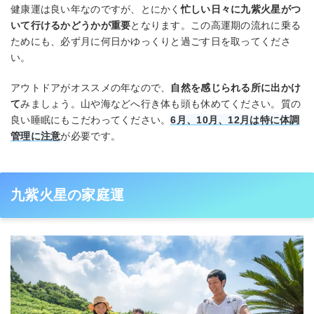
健康運は良い年なのですが、とにかく
忙しい日々に九紫火星がつ
いて行けるかどうかが重要
となります。この高運期の流れに乗る
ためにも、必ず月に何日かゆっくりと過ごす日を取ってくださ
い。
アウトドアがオススメの年なので、
自然を感じられる所に出かけ
て
みましょう。山や海などへ行き体も頭も休めてください。質の
良い睡眠にもこだわってください。
6月、10月、12月は特に体調
管理に注意
が必要です。
九紫火星の家庭運