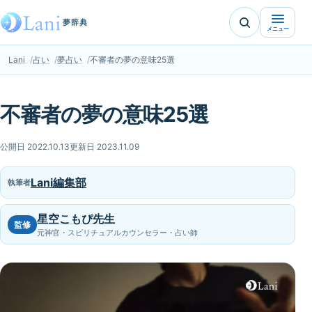
夢辞典
メニュー
Lani
占い
夢占い
不審者の夢の意味25選
不審者の夢の意味25選
公開日 2022.10.13
更新日 2023.11.09
Lani編集部
執筆者
星空こもぴ先生
監修
元神官・スピリチュアルカウンセラー・占い師