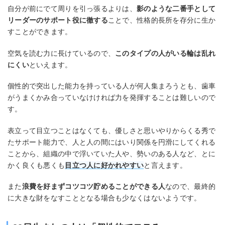
自分が前にでて周りを引っ張るよりは、
影のような二番手として
リーダーのサポート役に徹する
ことで、性格的長所を存分に生か
すことができます。
空気を読む力に長けているので、
このタイプの人がいる輪は乱れ
にくい
といえます。
個性的で突出した能力を持っている人が何人集まろうとも、歯車
がうまくかみ合っていなけければ力を発揮することは難しいので
す。
表立って目立つことはなくても、優しさと思いやりからくる秀で
たサポート能力で、人と人の間にはいり関係を円滑にしてくれる
ことから、組織の中で浮いていた人や、勢いのある人など、とに
かく良くも悪くも
目立つ人に好かれやすい
と言えます。
また
浪費を好まずコツコツ貯めることができる人
なので、最終的
に大きな財をなすこととなる場合も少なくはないようです。