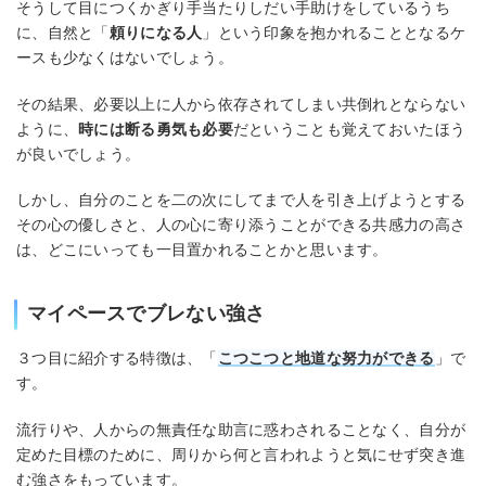
そうして目につくかぎり手当たりしだい手助けをしているうち
に、自然と「
頼りになる人
」という印象を抱かれることとなるケ
ースも少なくはないでしょう。
その結果、必要以上に人から依存されてしまい共倒れとならない
ように、
時には断る勇気も必要
だということも覚えておいたほう
が良いでしょう。
しかし、自分のことを二の次にしてまで人を引き上げようとする
その心の優しさと、人の心に寄り添うことができる共感力の高さ
は、どこにいっても一目置かれることかと思います。
マイペースでブレない強さ
３つ目に紹介する特徴は、「
こつこつと地道な努力ができる
」で
す。
流行りや、人からの無責任な助言に惑わされることなく、自分が
定めた目標のために、周りから何と言われようと気にせず突き進
む強さをもっています。