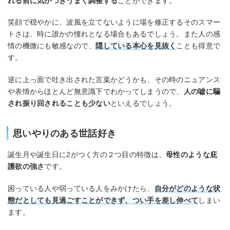
れる前に気がつきうまく調整する
ことができます。
笑顔で穏やかに、波風を立てないように場を修正するそのスマー
トさは、時に誰かの憧れとなる場合もあるでしょう。また人の感
情の機微にも敏感なので、
隠している本心を見抜く
ことも得意で
す。
逆に上っ面で吐き出された言葉かどうかも、その時のニュアンス
や表情からほとんど無意識下でわかってしまうので、
人の嘘に騙
され振り回されることも少ない
といえるでしょう。
思いやりのある世話好き
誕生月や誕生日に2がつく方の２つ目の特徴は、
母性のような庇
護欲の強さ
です。
困っている人や弱っている人をみかけたら、
自分がどのような状
態だとしても見過ごすことができず、つい手を差し伸べて
しまい
ます。