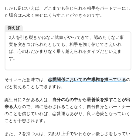
しかし逆にいえば、どこまでも信じられる相手をパートナーにし
た場合は末永く幸せにくらすことができるのです。
例えば
2人を引き裂きかねない試練がやってきて、認めたくない事
実を突きつけられたとしても、相手を強く信じてさえいれ
ば、心のわだかまりなく乗り越えられるタイプだといえま
す。
そういった意味では、
恋愛関係においての主導権を握っている
の
だと捉えることもできますね。
誕生日に２がある人は、
自分の心の中から最善策を探すことが出
来る人
なので、噂に惑わされることなく、自分自身とパートナー
のことを信じていれば、恋愛運もあがり、良い恋愛となっていく
ことが予想されます。
また、２を持つ人は、気配り上手でやわらかい優しさをもってい