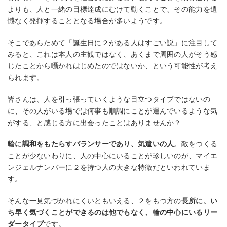
よりも、人と一緒の目標達成にむけて動くことで、その能力を遺
憾なく発揮することとなる場合が多いようです。
そこであらためて「誕生日に２がある人はすごい説」に注目して
みると、これは本人の主観ではなく、あくまで周囲の人がそう感
じたことから囁かれはじめたのではないか、という可能性が考え
られます。
皆さんは、人を引っ張っていくような目立つタイプではないの
に、その人がいる場では何事も順調にことが運んでいるような気
がする、と感じる方に出会ったことはありませんか？
輪に調和をもたらすバランサーであり、気遣いの人
。敵をつくる
ことが少ないわりに、人の中心にいることが珍しいのが、マイエ
ンジェルナンバーに２を持つ人の大きな特徴だといわれていま
す。
そんな一見気づかれにくいともいえる、２をもつ方の
長所に、い
ち早く気づくことができるのは他でもなく、輪の中心にいるリー
ダータイプ
です。