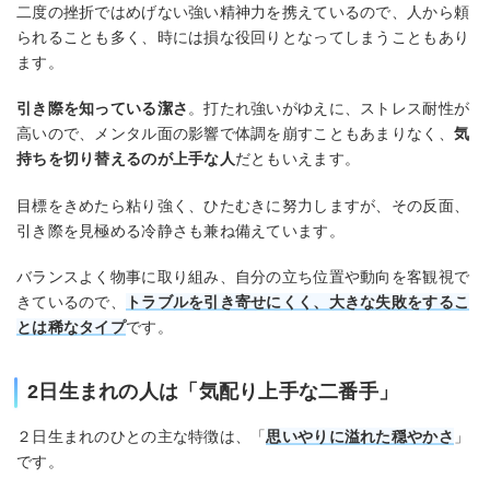
二度の挫折ではめげない強い精神力を携えているので、人から頼
られることも多く、時には損な役回りとなってしまうこともあり
ます。
引き際を知っている潔さ
。打たれ強いがゆえに、ストレス耐性が
高いので、メンタル面の影響で体調を崩すこともあまりなく、
気
持ちを切り替えるのが上手な人
だともいえます。
目標をきめたら粘り強く、ひたむきに努力しますが、その反面、
引き際を見極める冷静さも兼ね備えています。
バランスよく物事に取り組み、自分の立ち位置や動向を客観視で
きているので、
トラブルを引き寄せにくく、大きな失敗をするこ
とは稀なタイプ
です。
2日生まれの人は「気配り上手な二番手」
２日生まれのひとの主な特徴は、「
思いやりに溢れた穏やかさ
」
です。