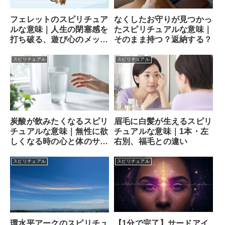
フェレットのスピリチュア
なくしたお守りが見つかっ
ルな意味｜人生の閉塞感を
たスピリチュアルな意味｜
打ち破る、遊び心のメッセ
そのまま持つ？返納する？
ンジャー
スピリチュアル
スピリチュアル
炭酸が飲みたくなるスピリ
眉毛に白髪が生えるスピリ
チュアルな意味｜無性に欲
チュアルな意味｜1本・左
しくなる時の心と体のサイ
右別、福毛との違い
ン
スピリチュアル
スピリチュアル
【1分で完了】サードアイ
環水平アークのスピリチュ