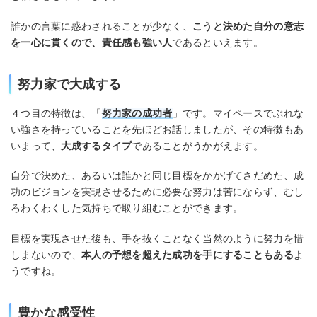
誰かの言葉に惑わされることが少なく、
こうと決めた自分の意志
を一心に貫くので、責任感も強い人
であるといえます。
努力家で大成する
４つ目の特徴は、「
努力家の成功者
」です。マイペースでぶれな
い強さを持っていることを先ほどお話しましたが、その特徴もあ
いまって、
大成するタイプ
であることがうかがえます。
自分で決めた、あるいは誰かと同じ目標をかかげてさだめた、成
功のビジョンを実現させるために必要な努力は苦にならず、むし
ろわくわくした気持ちで取り組むことができます。
目標を実現させた後も、手を抜くことなく当然のように努力を惜
しまないので、
本人の予想を超えた成功を手にすることもある
よ
うですね。
豊かな感受性