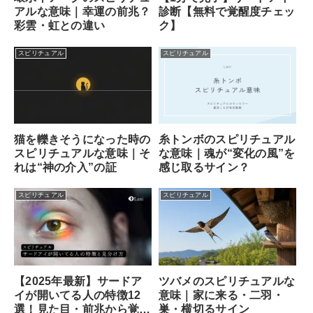
診断【無料で覚醒度チェッ
アルな意味｜幸運の前兆？
ク】
彩雲・虹との違い
スピリチュアル
スピリチュアル
猫を轢きそうになった時の
糸トンボのスピリチュアル
スピリチュアルな意味｜そ
な意味｜魂が“変化の風”を
れは“神の介入”の証
感じ取るサイン？
スピリチュアル
スピリチュアル
ツバメのスピリチュアルな
【2025年最新】サードア
意味｜家に来る・二羽・
イが開いてる人の特徴12
巣・横切るサイン
選！見た目・前兆から覚醒