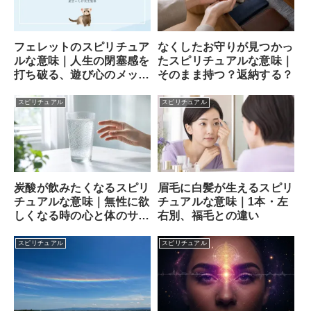
フェレットのスピリチュア
なくしたお守りが見つかっ
ルな意味｜人生の閉塞感を
たスピリチュアルな意味｜
打ち破る、遊び心のメッセ
そのまま持つ？返納する？
ンジャー
スピリチュアル
スピリチュアル
炭酸が飲みたくなるスピリ
眉毛に白髪が生えるスピリ
チュアルな意味｜無性に欲
チュアルな意味｜1本・左
しくなる時の心と体のサイ
右別、福毛との違い
ン
スピリチュアル
スピリチュアル