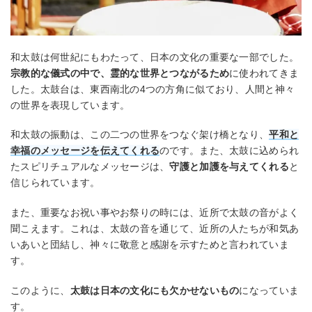
和太鼓は何世紀にもわたって、日本の文化の重要な一部でした。
宗教的な儀式の中で、霊的な世界とつながるため
に使われてきま
した。太鼓台は、東西南北の4つの方角に似ており、人間と神々
の世界を表現しています。
和太鼓の振動は、この二つの世界をつなぐ架け橋となり、
平和と
幸福のメッセージを伝えてくれる
のです。また、太鼓に込められ
たスピリチュアルなメッセージは、
守護と加護を与えてくれる
と
信じられています。
また、重要なお祝い事やお祭りの時には、近所で太鼓の音がよく
聞こえます。これは、太鼓の音を通じて、近所の人たちが和気あ
いあいと団結し、神々に敬意と感謝を示すためと言われていま
す。
このように、
太鼓は日本の文化にも欠かせないもの
になっていま
す。