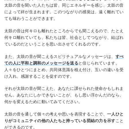
太鼓の音を聞いた人たちは皆、同じエネルギーを感じ、太鼓の音
によって絆が生まれます。このつながりの感覚は、遠く離れてい
ても味わうことができます。
太鼓の音は何キロも離れたところからでも聞こえるので、たとえ
何キロ離れていても、私たちは皆、社会としてつながり、結ばれ
ているのだということを思い出させてくれるのです。
また、太鼓の音が聞こえるスピリチュアルなメッセージは、
すべ
ての人に平和と調和のメッセージを送る
と信じられています。
人々をひとつにまとめ、共同体意識を植え付け、互いの違いを受
け入れ、感謝することを促すのです。
それが太鼓の音が聞こえた、あなたに課せられた使命かもしれま
せん。あなたにしかできないことが、もし思い浮かんだのなら、
何かを変えるために動いてみてください。
太鼓の音を通して個々の考えや思いを表現することで、
一人ひと
りがコミュニティの他の人たちと持っている団結の力を示す
こと
ができるのです。