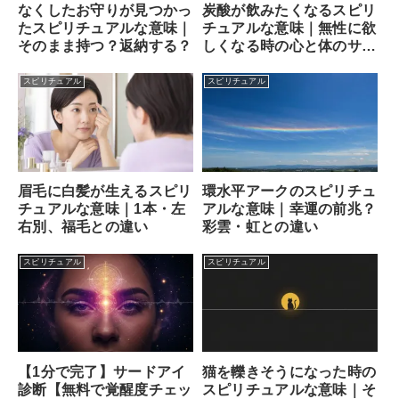
なくしたお守りが見つかっ
炭酸が飲みたくなるスピリ
たスピリチュアルな意味｜
チュアルな意味｜無性に欲
そのまま持つ？返納する？
しくなる時の心と体のサイ
ン
スピリチュアル
スピリチュアル
眉毛に白髪が生えるスピリ
環水平アークのスピリチュ
チュアルな意味｜1本・左
アルな意味｜幸運の前兆？
右別、福毛との違い
彩雲・虹との違い
スピリチュアル
スピリチュアル
【1分で完了】サードアイ
猫を轢きそうになった時の
診断【無料で覚醒度チェッ
スピリチュアルな意味｜そ