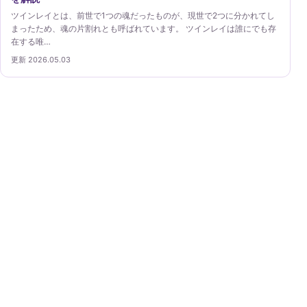
ツインレイとは、前世で1つの魂だったものが、現世で2つに分かれてし
まったため、魂の片割れとも呼ばれています。 ツインレイは誰にでも存
在する唯…
更新 2026.05.03
ツインレイガイド
ツインレイという考え方を、出会い・サイレント期間・
自己理解・統合の段階から丁寧に案内します。
ツインレイガイド
基本
出会い