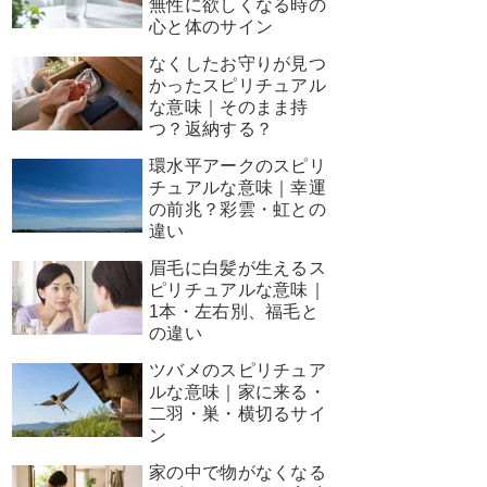
無性に欲しくなる時の
心と体のサイン
なくしたお守りが見つ
かったスピリチュアル
な意味｜そのまま持
つ？返納する？
環水平アークのスピリ
チュアルな意味｜幸運
の前兆？彩雲・虹との
違い
眉毛に白髪が生えるス
ピリチュアルな意味｜
1本・左右別、福毛と
の違い
ツバメのスピリチュア
ルな意味｜家に来る・
二羽・巣・横切るサイ
ン
家の中で物がなくなる