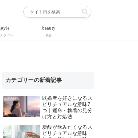
estyle
beauty
フスタイル
美容
カテゴリーの新着記事
既婚者を好きになるス
ピリチュアルな意味7
つ｜運命・執着の見分
け方と対処法
炭酸が飲みたくなるス
ピリチュアルな意味｜