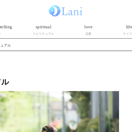
telling
spiritual
love
lif
い
スピリチュアル
恋愛
ライ
チュアル
アル