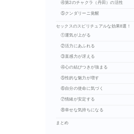
④第2のチャクラ（丹田）の活性
⑤クンダリーニ覚醒
セックスのスピリチュアルな効果8選！
①運気が上がる
②活力にあふれる
③直感力が冴える
④心の結びつきが強まる
⑤性的な魅力が増す
⑥自分の使命に気づく
⑦情緒が安定する
⑧幸せな気持ちになる
まとめ