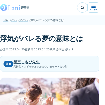
夢辞典
メニュー
Lani
占い
夢占い
浮気がバレる夢の意味とは
浮気がバレる夢の意味とは
公開日 2023.04.20
更新日 2023.04.20
執筆 合同会社Lani
星空こもぴ先生
監修
元神官・スピリチュアルカウンセラー・占い師