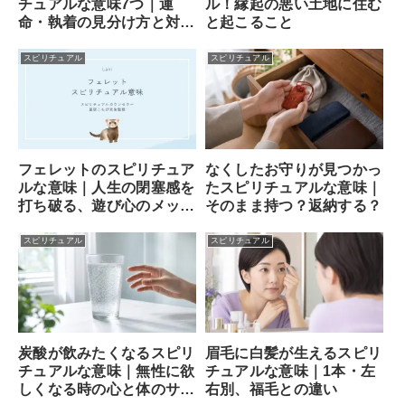
チュアルな意味7つ｜運
ル！縁起の悪い土地に住む
命・執着の見分け方と対処
と起こること
法
スピリチュアル
スピリチュアル
フェレットのスピリチュア
なくしたお守りが見つかっ
ルな意味｜人生の閉塞感を
たスピリチュアルな意味｜
打ち破る、遊び心のメッセ
そのまま持つ？返納する？
ンジャー
スピリチュアル
スピリチュアル
炭酸が飲みたくなるスピリ
眉毛に白髪が生えるスピリ
チュアルな意味｜無性に欲
チュアルな意味｜1本・左
しくなる時の心と体のサイ
右別、福毛との違い