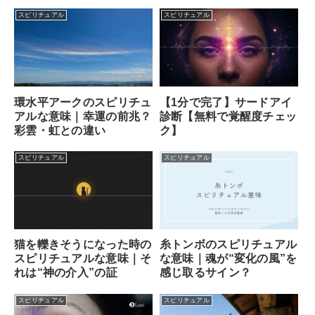
ン
スピリチュアル
スピリチュアル
【1分で完了】サードアイ
環水平アークのスピリチュ
診断【無料で覚醒度チェッ
アルな意味｜幸運の前兆？
ク】
彩雲・虹との違い
スピリチュアル
スピリチュアル
猫を轢きそうになった時の
糸トンボのスピリチュアル
スピリチュアルな意味｜そ
な意味｜魂が“変化の風”を
れは“神の介入”の証
感じ取るサイン？
スピリチュアル
スピリチュアル