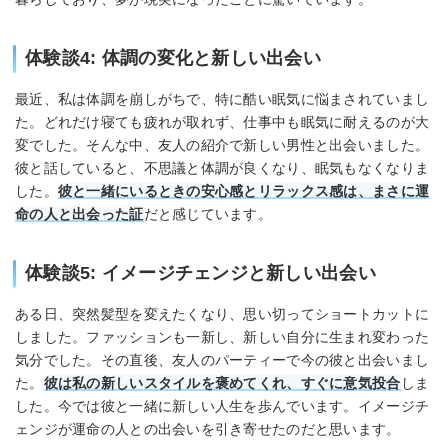
体験談4: 体調の変化と新しい出会い
最近、私は体調を崩しがちで、特に酷い眠気に悩まされていまし
た。どれだけ寝ても疲れが取れず、仕事中も眠気に耐えるのが大
変でした。そんな中、友人の紹介で新しい男性と出会いました。
彼と話していると、不思議と体調が良くなり、眠気もなくなりま
した。
彼と一緒にいるときの安心感とリラックス感は、まさに運
命の人と出会った証
だと感じています
。
体験談5: イメージチェンジと新しい出会い
ある日、突然髪型を変えたくなり、思い切ってショートカットに
しました。ファッションも一新し、新しい自分に生まれ変わった
気分でした。その直後、友人のパーティーで今の彼と出会いまし
た。
彼は私の新しいスタイルを褒めてくれ、すぐに意気投合
しま
した。今では彼と一緒に新しい人生を歩んでいます。イメージチ
ェンジが運命の人との出会いを引き寄せたのだと思います
。