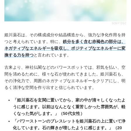
SONY DSC
姫川薬石は、その構成成分や結晶構造から、強力な浄化作用を持
つと考えられています。特に、
鉄分を多く含む赤褐色の部分は、
ネガティブなエネルギーを吸収し、ポジティブなエネルギーに変
換する力を持つ
と言われています。
古来より、神社仏閣などのパワースポットでは、邪気を払い、空
間を清めるために、様々な石が使われてきました。姫川薬石も、
その浄化力で、周囲のネガティブなエネルギーをクリアにし、明
るく清浄な空間を作り出すと信じられています。
「姫川薬石を玄関に置いてから、家の中が清々しくなったよ
うに感じます。以前はなんとなく重苦しかった雰囲気が、軽
くなった気がします。」（50代女性）
「パワーストーンのブレスレットを姫川薬石の上に置いて浄
化しています。石の輝きが増したように感じます。」（20