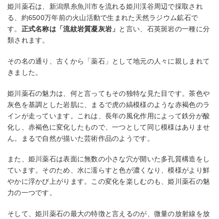
姫川薬石は、新潟県糸魚川市を流れる姫川渓谷周辺で採取され
る、約6500万年前の火山活動で生まれた天然ラジウム鉱石で
す。
正式名称は「流紋岩質凝灰岩」
と言い、石英斑岩の一種に分
類されます。
その名の通り、古くから「薬石」として地元の人々に親しまれて
きました。
姫川薬石の魅力は、何と言ってもその独特な見た目です。茶色や
灰色を基調とした岩肌に、まるで虎の縞模様のような赤褐色のラ
インが走っています。これは、長年の風化作用によって鉄分が酸
化し、赤褐色に変化したもので、一つとして同じ模様はありませ
ん。まるで自然が描いた芸術作品のようです。
また、姫川薬石は表面に無数の小さな穴が開いた多孔質構造をし
ています。そのため、水に濡らすと色が濃くなり、模様がより鮮
やかに浮かび上がります。この変化を楽しむのも、姫川薬石の魅
力の一つです。
そして、姫川薬石の最大の特徴と言えるのが、微量の放射線を放