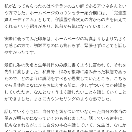
私が占ってもらったのはベテランの占い師であるアウネさんとい
う方でした。ホームページのカウンセラー紹介欄には、「完璧霊
媒ミーディアム」として、守護霊や高次元の方からの声を伝えて
くれるという紹介があり、以前から気になっていました。
実際に会ってみた印象は、ホームページの写真よりもより気さく
な感じの方で、初対面なのにも拘わらず、緊張せずにとても話し
やすかったです。
最初に私の氏名と生年月日のみ紙に書くように言われて、それを
先生に渡しました。私自身、悩みが複雑に絡み合った状態であっ
たので、どのように説明をすべきか思案していたところ、こちら
から具体的になにかをお伝えする前に、少しずついくつか確認を
していただき、なんとなくうまく話したいことを話していくこと
ができました。まさにカウンセリングのような形でした。
話していくうちに、自分でも気がついていなかった自分の本当の
望みが明らかになっていくのも感じました。話している途中に、
私もなされるがままに自分の本心を話していて、先生は、なにか
インスピレーションを感じるのか見えるのか聞こえるのかよくわ