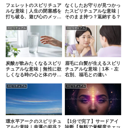
フェレットのスピリチュア
なくしたお守りが見つかっ
ルな意味｜人生の閉塞感を
たスピリチュアルな意味｜
打ち破る、遊び心のメッセ
そのまま持つ？返納する？
ンジャー
スピリチュアル
スピリチュアル
炭酸が飲みたくなるスピリ
眉毛に白髪が生えるスピリ
チュアルな意味｜無性に欲
チュアルな意味｜1本・左
しくなる時の心と体のサイ
右別、福毛との違い
ン
スピリチュアル
スピリチュアル
【1分で完了】サードアイ
環水平アークのスピリチュ
診断【無料で覚醒度チェッ
アルな意味｜幸運の前兆？