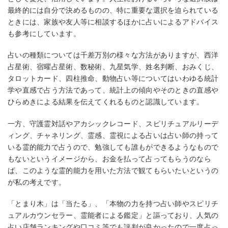
最終的には自分で決めるものの、特に重要な選択を迫られている
ときには、家族や友人等に相談するほかに占いによるアドバイス
も参考にしています。
占いの種類については千差万別の様々な方法がありますが、西洋
占星術、宿曜占星術、数秘術、九星気学、姓名判断、おみくじ、
タロットカード、四柱推命、動物占い等についてはいわゆる統計
学や直感で占う方法であって、統計上の傾向やそのときの直感や
ひらめきによる結果を伝えてくれるものと認識しています。
一方、守護霊対話やアカシックレコード、スピリチュアルリーデ
ィング、チャネリング、霊感、霊視による占いは占い師の持って
いる霊的能力で占うので、勉強しても誰もができるようなもので
もないというイメージから、お金を払って占ってもらうのなら
ば、このような霊的能力を用いた方法で観てもらいたいというの
が私の考えです。
「とまり木」は「当たる」、「本物の力を持つ占い師やスピリチ
ュアルカウンセラー、霊能者による鑑定」と謳っており、人気の
占い店舗ランキングや口コミ等でも評判が良かったので一度占っ