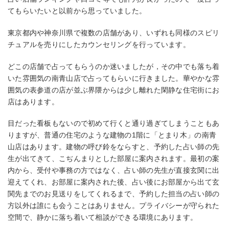
てもらいたいと以前から思っていました。
東京都内や神奈川県で複数の店舗があり、いずれも同様のスピリ
チュアルを売りにしたカウンセリングを行っています。
どこの店舗で占ってもらうのか迷いましたが，その中でも落ち着
いた雰囲気の南青山店で占ってもらいに行きました。華やかな雰
囲気の表参道の店が並ぶ界隈からは少し離れた閑静な住宅街にお
店はあります。
目だった看板もないので初めて行くと通り過ぎてしまうこともあ
りますが、普通の住宅のような建物の1階に「とまり木」の南青
山店はあります。建物の呼び鈴をならすと、予約した占い師の先
生が出てきて、こぢんまりとした部屋に案内されます。最初の案
内から、受付や事務の方ではなく、占い師の先生が直接玄関に出
迎えてくれ、お部屋に案内された後、占い後にお部屋から出て玄
関先までのお見送りをしてくれるまで、予約した担当の占い師の
方以外は誰にも会うことはありません。プライバシーが守られた
空間で、静かに落ち着いて相談ができる環境にあります。