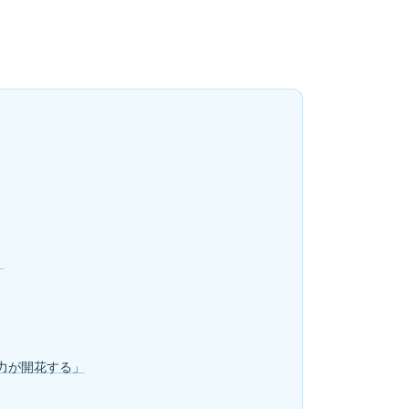
」
力が開花する」