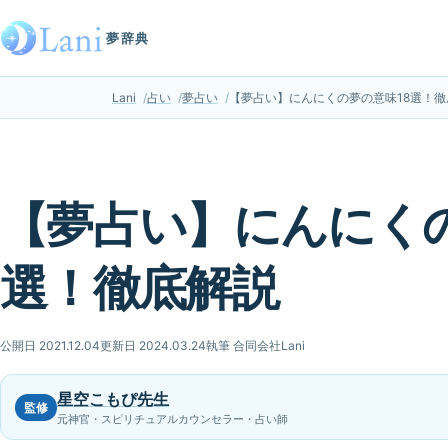
夢辞典
Lani
占い
夢占い
【夢占い】にんにくの夢の意味18選！徹
【夢占い】にんにくの
選！徹底解説
公開日 2021.12.04
更新日 2024.03.24
執筆 合同会社Lani
星空こもぴ先生
監修
元神官・スピリチュアルカウンセラー・占い師