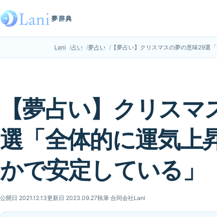
夢辞典
Lani
占い
夢占い
【夢占い】クリスマスの夢の意味29選
【夢占い】クリスマス
選「全体的に運気上
かで安定している」
公開日 2021.12.13
更新日 2023.09.27
執筆 合同会社Lani