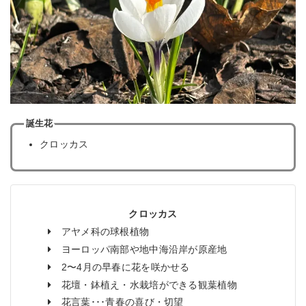
誕生花
クロッカス
クロッカス
アヤメ科の球根植物
ヨーロッパ南部や地中海沿岸が原産地
2〜4月の早春に花を咲かせる
花壇・鉢植え・水栽培ができる観葉植物
花言葉･･･青春の喜び・切望