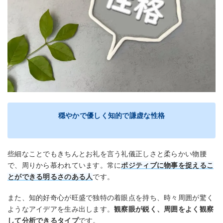
穏やかで優しく知的で謙虚な性格
些細なことでもきちんとお礼を言う礼儀正しさと柔らかい物腰
で、周りから慕われています。常に
ポジティブに物事を捉えるこ
とができる明るさのある人
です。
また、知的好奇心が旺盛で独特の着眼点を持ち、時々周囲が驚く
ようなアイデアを生み出します。
観察眼が鋭く、周囲をよく観察
して分析できるタイプ
です。