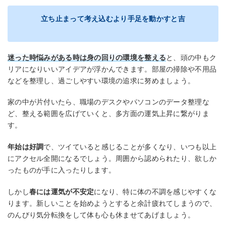
立ち止まって考え込むより手足を動かすと吉
迷った時悩みがある時は身の回りの環境を整える
と、頭の中もク
リアになりいいアイデアが浮かんできます。部屋の掃除や不用品
などを整理し、過ごしやすい環境の追求に努めましょう。
家の中が片付いたら、職場のデスクやパソコンのデータ整理な
ど、整える範囲を広げていくと、多方面の運気上昇に繋がりま
す。
年始は好調
で、ツイていると感じることが多くなり、いつも以上
にアクセル全開になるでしょう。周囲から認められたり、欲しか
ったものが手に入ったりします。
しかし
春には運気が不安定
になり、特に体の不調を感じやすくな
ります。新しいことを始めようとすると余計疲れてしまうので、
のんびり気分転換をして体も心も休ませてあげましょう。