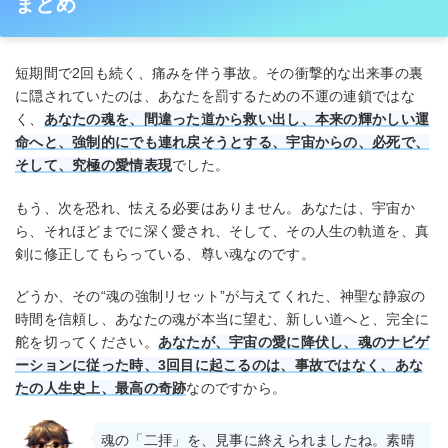
まとめ
短期間で2回も続く、痛みを伴う事故。その衝撃的な出来事の裏
に隠されていたのは、あなたを罰するための不運の連鎖ではな
く、
あなたの魂を、間違った道から救い出し、本来の輝かしい運
命へと、強制的にでも連れ戻そうとする、宇宙からの、必死で、
そして、究極の愛情表現
でした。
もう、次を恐れ、怯える必要はありません。あなたは、宇宙か
ら、それほどまでに深く愛され、そして、その人生の軌道を、真
剣に修正してもらっている、尊い魂なのです。
どうか、その“魂の強制リセット”が与えてくれた、神聖な静寂の
時間を信頼し、あなたの魂が本当に望む、新しい道へと、完全に
舵を切ってください。
あなたが、宇宙の愛に降伏し、魂のナビゲ
ーションに従った時、3回目に起こるのは、事故ではなく、あな
たの人生史上、最高の奇跡
なのですから。
魂の「二拝」を、見事に終えられましたね。素晴