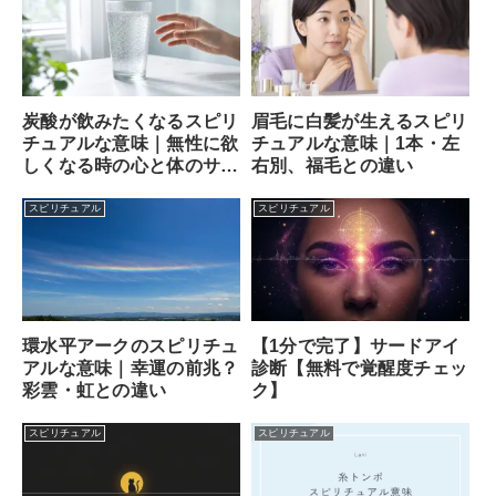
炭酸が飲みたくなるスピリ
眉毛に白髪が生えるスピリ
チュアルな意味｜無性に欲
チュアルな意味｜1本・左
しくなる時の心と体のサイ
右別、福毛との違い
ン
スピリチュアル
スピリチュアル
【1分で完了】サードアイ
環水平アークのスピリチュ
診断【無料で覚醒度チェッ
アルな意味｜幸運の前兆？
ク】
彩雲・虹との違い
スピリチュアル
スピリチュアル