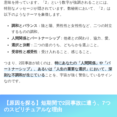
意味を持っています。「2」という数字が強調されることには、
特別なメッセージが隠されています。数秘術において、「2」は
以下のようなテーマを象徴します。
調和とバランス
：陰と陽、男性性と女性性など、二つの対立
するものの調和。
人間関係とパートナーシップ
：他者との関わり、協力、愛。
選択と決断
：二つの道のうち、どちらかを選ぶこと。
受容性と感受性
：受け入れること、感じること。
つまり、2回事故が続くのは、
特にあなたの「人間関係」や「パ
ートナーシップ」、あるいは「人生の重要な選択」において、深
刻な不調和が生じている
ことを、宇宙が強く警告しているサイン
なのです。
【原因を探る】短期間で2回事故に遭う、7つ
のスピリチュアルな理由