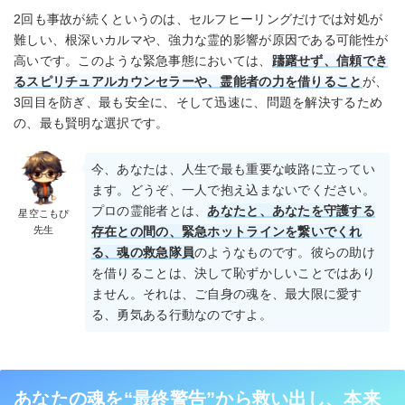
2回も事故が続くというのは、セルフヒーリングだけでは対処が
難しい、根深いカルマや、強力な霊的影響が原因である可能性が
高いです。このような緊急事態においては、
躊躇せず、信頼でき
るスピリチュアルカウンセラーや、霊能者の力を借りること
が、
3回目を防ぎ、最も安全に、そして迅速に、問題を解決するため
の、最も賢明な選択です。
今、あなたは、人生で最も重要な岐路に立ってい
ます。どうぞ、一人で抱え込まないでください。
プロの霊能者とは、
あなたと、あなたを守護する
星空こもぴ
先生
存在との間の、緊急ホットラインを繋いでくれ
る、魂の救急隊員
のようなものです。彼らの助け
を借りることは、決して恥ずかしいことではあり
ません。それは、ご自身の魂を、最大限に愛す
る、勇気ある行動なのですよ。
あなたの魂を“最終警告”から救い出し、本来