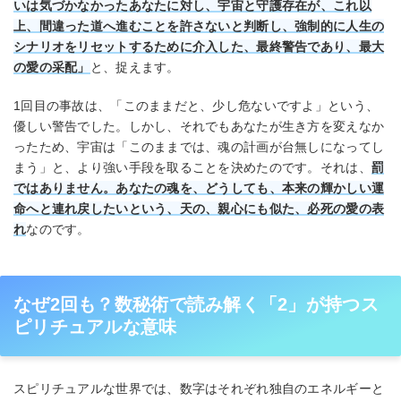
いは気づかなかったあなたに対し、宇宙と守護存在が、これ以
上、間違った道へ進むことを許さないと判断し、強制的に人生の
シナリオをリセットするために介入した、最終警告であり、最大
の愛の采配」
と、捉えます。
1回目の事故は、「このままだと、少し危ないですよ」という、
優しい警告でした。しかし、それでもあなたが生き方を変えなか
ったため、宇宙は「このままでは、魂の計画が台無しになってし
まう」と、より強い手段を取ることを決めたのです。それは、
罰
ではありません。あなたの魂を、どうしても、本来の輝かしい運
命へと連れ戻したいという、天の、親心にも似た、必死の愛の表
れ
なのです。
なぜ2回も？数秘術で読み解く「2」が持つス
ピリチュアルな意味
スピリチュアルな世界では、数字はそれぞれ独自のエネルギーと