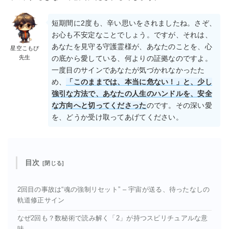
短期間に2度も、辛い思いをされましたね。さぞ、
お心も不安定なことでしょう。ですが、それは、
あなたを見守る守護霊様が、あなたのことを、心
星空こもぴ
先生
の底から愛している、何よりの証拠なのですよ。
一度目のサインであなたが気づかれなかったた
め、
「このままでは、本当に危ない！」と、少し
強引な方法で、あなたの人生のハンドルを、安全
な方向へと切ってくださった
のです。その深い愛
を、どうか受け取ってあげてください。
目次
2回目の事故は“魂の強制リセット” – 宇宙が送る、待ったなしの
軌道修正サイン
なぜ2回も？数秘術で読み解く「2」が持つスピリチュアルな意
味