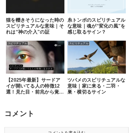
猫を轢きそうになった時の
糸トンボのスピリチュアル
スピリチュアルな意味｜そ
な意味｜魂が“変化の風”を
れは“神の介入”の証
感じ取るサイン？
スピリチュアル
スピリチュアル
ツバメのスピリチュアルな
【2025年最新】サードア
意味｜家に来る・二羽・
イが開いてる人の特徴12
巣・横切るサイン
選！見た目・前兆から覚醒
のサイン、専門家が教える
安全な開き方まで徹底解説
コメント
コメントを書き込む