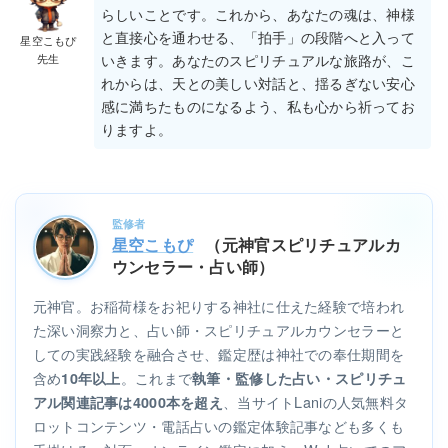
らしいことです。これから、あなたの魂は、神様
と直接心を通わせる、「拍手」の段階へと入って
星空こもぴ
先生
いきます。あなたのスピリチュアルな旅路が、こ
れからは、天との美しい対話と、揺るぎない安心
感に満ちたものになるよう、私も心から祈ってお
りますよ。
監修者
星空こもぴ
（元神官スピリチュアルカ
ウンセラー・占い師）
元神官。お稲荷様をお祀りする神社に仕えた経験で培われ
た深い洞察力と、占い師・スピリチュアルカウンセラーと
しての実践経験を融合させ、鑑定歴は神社での奉仕期間を
含め
。これまで
10年以上
執筆・監修した占い・スピリチュ
、当サイトLaniの人気無料タ
アル関連記事は4000本を超え
ロットコンテンツ・電話占いの鑑定体験記事なども多くも