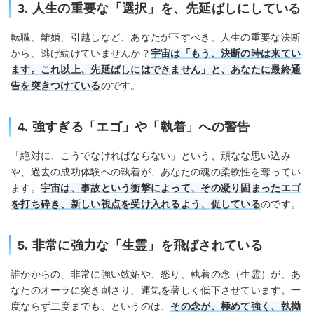
3. 人生の重要な「選択」を、先延ばしにしている
転職、離婚、引越しなど、あなたが下すべき、人生の重要な決断
から、逃げ続けていませんか？
宇宙は「もう、決断の時は来てい
ます。これ以上、先延ばしにはできません」と、あなたに最終通
告を突きつけている
のです。
4. 強すぎる「エゴ」や「執着」への警告
「絶対に、こうでなければならない」という、頑なな思い込み
や、過去の成功体験への執着が、あなたの魂の柔軟性を奪ってい
ます。
宇宙は、事故という衝撃によって、その凝り固まったエゴ
を打ち砕き、新しい視点を受け入れるよう、促している
のです。
5. 非常に強力な「生霊」を飛ばされている
誰かからの、非常に強い嫉妬や、怒り、執着の念（生霊）が、あ
なたのオーラに突き刺さり、運気を著しく低下させています。一
度ならず二度までも、というのは、
その念が、極めて強く、執拗