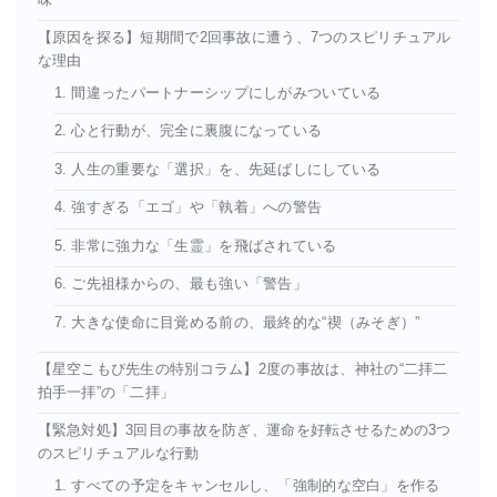
【原因を探る】短期間で2回事故に遭う、7つのスピリチュアル
な理由
1. 間違ったパートナーシップにしがみついている
2. 心と行動が、完全に裏腹になっている
3. 人生の重要な「選択」を、先延ばしにしている
4. 強すぎる「エゴ」や「執着」への警告
5. 非常に強力な「生霊」を飛ばされている
6. ご先祖様からの、最も強い「警告」
7. 大きな使命に目覚める前の、最終的な“禊（みそぎ）”
【星空こもぴ先生の特別コラム】2度の事故は、神社の“二拝二
拍手一拝”の「二拝」
【緊急対処】3回目の事故を防ぎ、運命を好転させるための3つ
のスピリチュアルな行動
1. すべての予定をキャンセルし、「強制的な空白」を作る