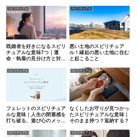
スピリチュアル
スピリチュアル
既婚者を好きになるスピリ
悪い土地のスピリチュア
チュアルな意味7つ｜運
ル！縁起の悪い土地に住む
命・執着の見分け方と対処
と起こること
法
スピリチュアル
スピリチュアル
フェレットのスピリチュア
なくしたお守りが見つかっ
ルな意味｜人生の閉塞感を
たスピリチュアルな意味｜
打ち破る、遊び心のメッセ
そのまま持つ？返納する？
ンジャー
スピリチュアル
スピリチュアル