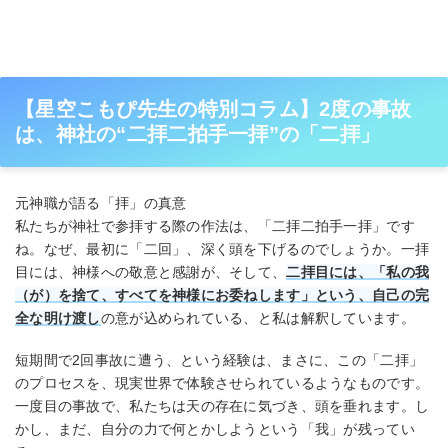
【星空こもぴ先生の特別コラム】2度の事故
は、神社の“二拝二拍手一拝”の「二拝」
元神職が語る「拝」の真意
私たちが神社で参拝する際の作法は、「二拝二拍手一拝」です
ね。なぜ、最初に「二回」、深く頭を下げるのでしょうか。一拝
目には、神様への敬意と感謝が、そして、
二拝目には、「私の我
（が）を捨て、すべてを神様にお委ねします」という、自己の完
全な明け渡し
の意が込められている、と私は解釈しています。
短期間で2回事故に遭う、という経験は、まさに、この「二拝」
のプロセスを、現実世界で体験させられているようなものです。
一度目の事故で、私たちは天の存在に気づき、頭を垂れます。し
かし、まだ、自分の力で何とかしようという「我」が残ってい