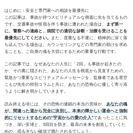
はじめに：安全と専門家への相談を最優先に
この記事は、事故が持つスピリチュアルな側面に光を当てるもの
です。交通事故や怪我を伴う事故に遭われた場合は、
まず第一
に、警察への連絡と、病院での適切な診断・治療を受けることを
最優先にしてください。
また、度重なる不運に、精神的に深く落
ち込んでいる場合は、カウンセリングなどの専門家の助けを求め
ることも、ご自身の魂を大切にするための重要な行動です。
この記事では、なぜあなたの人生に「2回」も事故が起きたの
か、その裏に隠された、あなたの人生を根底から見直すための、
緊急かつ重要なスピリチュアルメッセージを、監修者である星空
こもぴ先生の特別コラムと共に、あなたの恐怖心に優しく寄り添
うように解き明かしていきます。
読み終える頃には、その恐怖の連鎖の本当の意味が、
あなたの魂
が、間違った道から完全に決別し、本来の輝かしい運命へと強制
的にリセットするための“宇宙からの愛の介入”
であったことに気
づき、深い安堵と、3回目を防ぎ、最高の未来を創造していくた
めの、揺るぎない確信で満たされるでしょう。