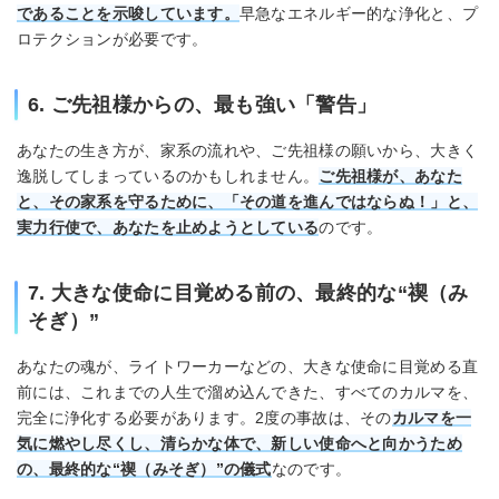
であることを示唆しています。
早急なエネルギー的な浄化と、プ
ロテクションが必要です。
6. ご先祖様からの、最も強い「警告」
あなたの生き方が、家系の流れや、ご先祖様の願いから、大きく
逸脱してしまっているのかもしれません。
ご先祖様が、あなた
と、その家系を守るために、「その道を進んではならぬ！」と、
実力行使で、あなたを止めようとしている
のです。
7. 大きな使命に目覚める前の、最終的な“禊（み
そぎ）”
あなたの魂が、ライトワーカーなどの、大きな使命に目覚める直
前には、これまでの人生で溜め込んできた、すべてのカルマを、
完全に浄化する必要があります。2度の事故は、その
カルマを一
気に燃やし尽くし、清らかな体で、新しい使命へと向かうため
の、最終的な“禊（みそぎ）”の儀式
なのです。