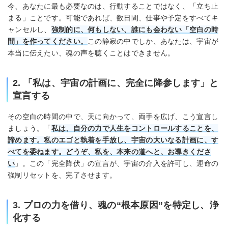
今、あなたに最も必要なのは、行動することではなく、「立ち止
まる」ことです。可能であれば、数日間、仕事や予定をすべてキ
ャンセルし、
強制的に、何もしない、誰にも会わない「空白の時
間」を作ってください。
この静寂の中でしか、あなたは、宇宙が
本当に伝えたい、魂の声を聴くことはできません。
2. 「私は、宇宙の計画に、完全に降参します」と
宣言する
その空白の時間の中で、天に向かって、両手を広げ、こう宣言し
ましょう。「
私は、自分の力で人生をコントロールすることを、
諦めます。私のエゴと執着を手放し、宇宙の大いなる計画に、す
べてを委ねます。どうぞ、私を、本来の道へと、お導きくださ
い
」。この「完全降伏」の宣言が、宇宙の介入を許可し、運命の
強制リセットを、完了させます。
3. プロの力を借り、魂の“根本原因”を特定し、浄
化する