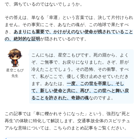
で、満ちているのではないでしょうか。
その答えは、単なる「幸運」という言葉では、決して片付けられ
ません。その事実にこそ、あなたの魂が、この地球で果たすべ
き、
あまりにも重要で、かけがえのない使命が残されていること
の、絶対的な証明
が隠されているのです。
こんにちは、星空こもぴです。死の淵から、よく
ぞ、ご無事で、お戻りになりました。さぞ、肝が
冷えたことでしょう。その恐怖、その衝撃、すべ
星空こもぴ
先生
て、私がここで、優しく受け止めさせていただき
ます。あなたは、
一度、この世を卒業し、そし
て、新しい使命と共に、再び、この世へと舞い戻
ることを許された、奇跡の魂
なのですよ。
この記事では「車に轢かれそうになった」という、強烈な“死と
再生”の体験に特化して解説します。交通事故全体のスピリチュ
アルな意味については、こちらのまとめ記事をご覧ください。