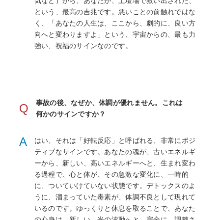
気など）から、あなたが、土壇場で救い出された、
という、最高の吉兆です。悪いことの前触れではな
く、「あなたの人生は、ここから、劇的に、良い方
向へと変わりますよ」という、宇宙からの、最も力
強い、祝福のサインなのです。
事故の後、なぜか、体調が優れません。これは
Q
何かのサインですか？
A
はい、それは「好転反応」と呼ばれる、非常にポジ
ティブなサインです。あなたの魂が、古いエネルギ
ーから、新しい、高いエネルギーへと、生まれ変わ
る過程で、心と体が、その急激な変化に、一時的
に、ついていけていない状態です。デトックスのよ
うに、溜まっていた毒素が、体調不良として現れて
いるのです。ゆっくりと休息を取ることで、あなた
の心身は、新しい、光の波動へと、完全に、調整さ