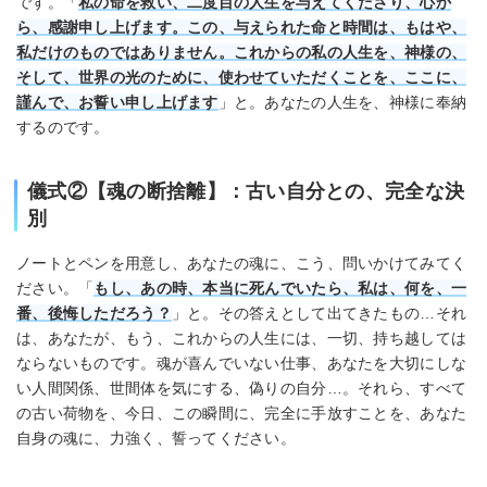
です。「
私の命を救い、二度目の人生を与えてくださり、心か
ら、感謝申し上げます。この、与えられた命と時間は、もはや、
私だけのものではありません。これからの私の人生を、神様の、
そして、世界の光のために、使わせていただくことを、ここに、
謹んで、お誓い申し上げます
」と。あなたの人生を、神様に奉納
するのです。
儀式②【魂の断捨離】：古い自分との、完全な決
別
ノートとペンを用意し、あなたの魂に、こう、問いかけてみてく
ださい。「
もし、あの時、本当に死んでいたら、私は、何を、一
番、後悔しただろう？
」と。その答えとして出てきたもの…それ
は、あなたが、もう、これからの人生には、一切、持ち越しては
ならないものです。魂が喜んでいない仕事、あなたを大切にしな
い人間関係、世間体を気にする、偽りの自分…。それら、すべて
の古い荷物を、今日、この瞬間に、完全に手放すことを、あなた
自身の魂に、力強く、誓ってください。