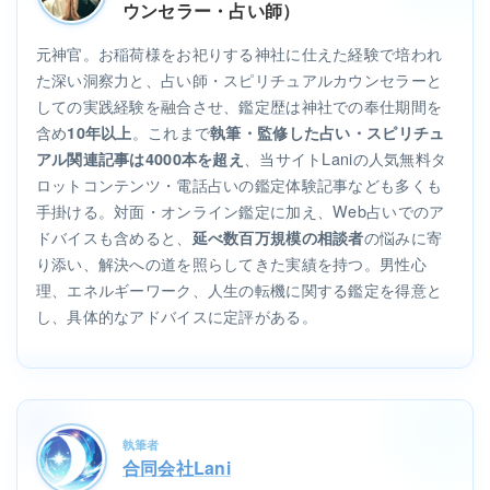
ウンセラー・占い師）
元神官。お稲荷様をお祀りする神社に仕えた経験で培われ
た深い洞察力と、占い師・スピリチュアルカウンセラーと
しての実践経験を融合させ、鑑定歴は神社での奉仕期間を
含め
。これまで
10年以上
執筆・監修した占い・スピリチュ
、当サイトLaniの人気無料タ
アル関連記事は4000本を超え
ロットコンテンツ・電話占いの鑑定体験記事なども多くも
手掛ける。対面・オンライン鑑定に加え、Web占いでのア
ドバイスも含めると、
の悩みに寄
延べ数百万規模の相談者
り添い、解決への道を照らしてきた実績を持つ。男性心
理、エネルギーワーク、人生の転機に関する鑑定を得意と
し、具体的なアドバイスに定評がある。
執筆者
合同会社Lani