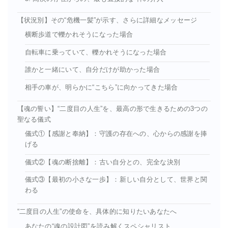
【状況別】その“危機一髪”が示す、さらに詳細なメッセージ
横断歩道で轢かれそうになった場合
自転車に乗っていて、轢かれそうになった場合
誰かと一緒にいて、自分だけが助かった場合
相手の車が、明らかに“こちら”に向かってきた場合
【魂の誓い】“二度目の人生”を、最高の形で生きるための3つの
聖なる儀式
儀式①【感謝と奉納】：守護の存在への、心からの感謝を捧
げる
儀式②【魂の断捨離】：古い自分との、完全な決別
儀式③【最初の小さな一歩】：新しい自分として、世界と関
わる
“二度目の人生”の使命を、具体的に知りたいあなたへ
あなたの“魂の設計図”を読み解くスペシャリスト