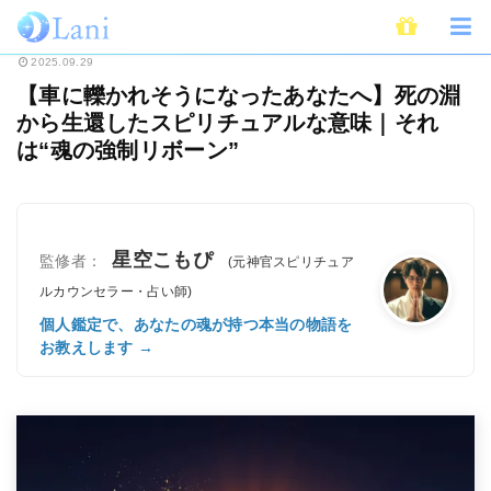
ホーム
スピリチュアル
【車に轢かれそうになったあなたへ】死の淵から生
2025.09.29
【車に轢かれそうになったあなたへ】死の淵
から生還したスピリチュアルな意味｜それ
は“魂の強制リボーン”
星空こもぴ
監修者：
(元神官スピリチュア
ルカウンセラー・占い師)
個人鑑定で、あなたの魂が持つ本当の物語を
お教えします →