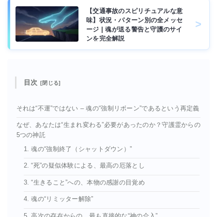
【交通事故のスピリチュアルな意
味】状況・パターン別の全メッセ
ージ | 魂が送る警告と守護のサイ
ンを完全解説
目次
それは“不運”ではない – 魂の“強制リボーン”であるという再定義
なぜ、あなたは“生まれ変わる”必要があったのか？守護霊からの
5つの神託
1. 魂の“強制終了（シャットダウン）”
2. “死”の疑似体験による、最高の厄落とし
3. “生きること”への、本物の感謝の目覚め
4. 魂の“リミッター解除”
5. 高次の存在からの、最も直接的な“神の介入”