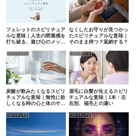
フェレットのスピリチュア
なくしたお守りが見つかっ
ルな意味｜人生の閉塞感を
たスピリチュアルな意味｜
打ち破る、遊び心のメッセ
そのまま持つ？返納する？
ンジャー
スピリチュアル
スピリチュアル
炭酸が飲みたくなるスピリ
眉毛に白髪が生えるスピリ
チュアルな意味｜無性に欲
チュアルな意味｜1本・左
しくなる時の心と体のサイ
右別、福毛との違い
ン
スピリチュアル
スピリチュアル