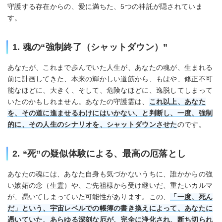
守護する存在からの、愛に満ちた、5つの神託が隠されていま
す。
1. 魂の“強制終了（シャットダウン）”
あなたが、これまで歩んでいた人生が、あなたの魂が、生まれる
前に計画してきた、本来の輝かしい道筋から、もはや、修正不可
能なほどに、大きく、そして、危険なほどに、逸脱してしまって
いたのかもしれません。あなたの守護霊は、
これ以上、あなた
を、その道に進ませるわけにはいかない、と判断し、一度、強制
的に、その人生のシナリオを、シャットダウンさせた
のです。
2. “死”の疑似体験による、最高の厄落とし
あなたの魂には、あなた自身も気づかないうちに、誰かからの強
い嫉妬の念（生霊）や、ご先祖様から受け継いだ、重たいカルマ
が、憑いてしまっていた可能性があります。この、
「一度、死ん
だ」という、宇宙レベルでの帳簿の書き換えによって、あなたに
憑いていた、あらゆる深刻な厄が、完全に浄化され、断ち切られ