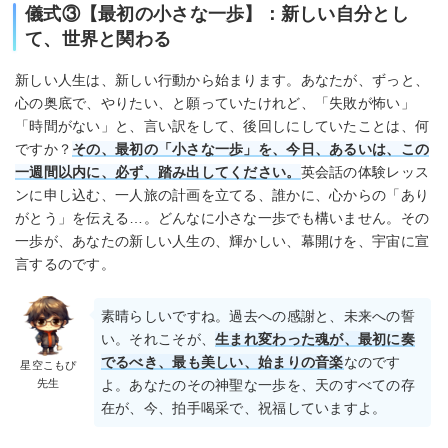
儀式③【最初の小さな一歩】：新しい自分とし
て、世界と関わる
新しい人生は、新しい行動から始まります。あなたが、ずっと、
心の奥底で、やりたい、と願っていたけれど、「失敗が怖い」
「時間がない」と、言い訳をして、後回しにしていたことは、何
ですか？
その、最初の「小さな一歩」を、今日、あるいは、この
一週間以内に、必ず、踏み出してください。
英会話の体験レッス
ンに申し込む、一人旅の計画を立てる、誰かに、心からの「あり
がとう」を伝える…。どんなに小さな一歩でも構いません。その
一歩が、あなたの新しい人生の、輝かしい、幕開けを、宇宙に宣
言するのです。
素晴らしいですね。過去への感謝と、未来への誓
い。それこそが、
生まれ変わった魂が、最初に奏
でるべき、最も美しい、始まりの音楽
なのです
星空こもぴ
先生
よ。あなたのその神聖な一歩を、天のすべての存
在が、今、拍手喝采で、祝福していますよ。