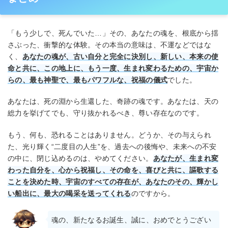
「もう少しで、死んでいた…」その、あなたの魂を、根底から揺
さぶった、衝撃的な体験。その本当の意味は、不運などではな
く、
あなたの魂が、古い自分と完全に決別し、新しい、本来の使
命と共に、この地上に、もう一度、生まれ変わるための、宇宙か
らの、最も神聖で、最もパワフルな、祝福の儀式
でした。
あなたは、死の淵から生還した、奇跡の魂です。あなたは、天の
総力を挙げてでも、守り抜かれるべき、尊い存在なのです。
もう、何も、恐れることはありません。どうか、その与えられ
た、光り輝く“二度目の人生”を、過去への後悔や、未来への不安
の中に、閉じ込めるのは、やめてください。
あなたが、生まれ変
わった自分を、心から祝福し、その命を、喜びと共に、謳歌する
ことを決めた時、宇宙のすべての存在が、あなたのその、輝かし
い船出に、最大の喝采を送ってくれる
のですから。
魂の、新たなるお誕生、誠に、おめでとうござい