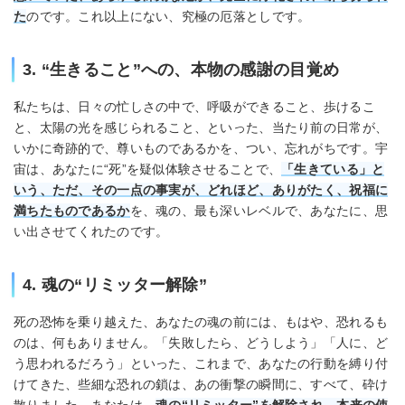
た
のです。これ以上にない、究極の厄落としです。
3. “生きること”への、本物の感謝の目覚め
私たちは、日々の忙しさの中で、呼吸ができること、歩けるこ
と、太陽の光を感じられること、といった、当たり前の日常が、
いかに奇跡的で、尊いものであるかを、つい、忘れがちです。宇
宙は、あなたに“死”を疑似体験させることで、
「生きている」と
いう、ただ、その一点の事実が、どれほど、ありがたく、祝福に
満ちたものであるか
を、魂の、最も深いレベルで、あなたに、思
い出させてくれたのです。
4. 魂の“リミッター解除”
死の恐怖を乗り越えた、あなたの魂の前には、もはや、恐れるも
のは、何もありません。「失敗したら、どうしよう」「人に、ど
う思われるだろう」といった、これまで、あなたの行動を縛り付
けてきた、些細な恐れの鎖は、あの衝撃の瞬間に、すべて、砕け
散りました。あなたは、
魂の“リミッター”を解除され、本来の使