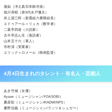
蓮如（浄土真宗本願寺派）
徳川斉昭（第9代水戸藩主）
井上源三郎（新選組六番隊組長）
エドゥアール＝リュカ（数学者）
二葉亭四迷（小説家）
古今亭志ん生（落語家）
山本五十六（軍人）
市村清（実業家）
エリック＝ロメール（映画監督）
4月4日生まれのタレント・有名人・芸能人
あき竹城（女優）
Ayase（ミュージシャン/YOASOBI）
桑原彰（ミュージシャン/RADWINPS）
桑野信義（ミュージシャン/ラッツ＆シュガー）