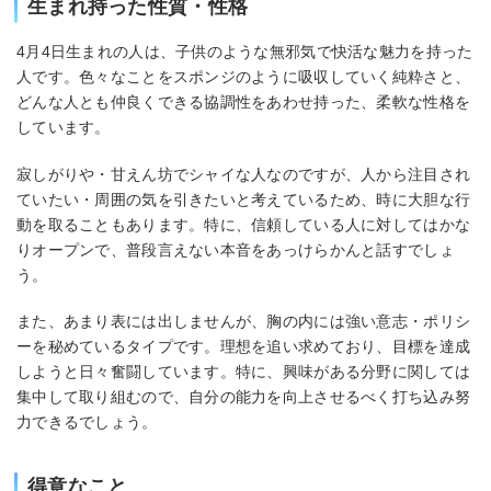
生まれ持った性質・性格
4月4日生まれの人は、子供のような無邪気で快活な魅力を持った
人です。色々なことをスポンジのように吸収していく純粋さと、
どんな人とも仲良くできる協調性をあわせ持った、柔軟な性格を
しています。
寂しがりや・甘えん坊でシャイな人なのですが、人から注目され
ていたい・周囲の気を引きたいと考えているため、時に大胆な行
動を取ることもあります。特に、信頼している人に対してはかな
りオープンで、普段言えない本音をあっけらかんと話すでしょ
う。
また、あまり表には出しませんが、胸の内には強い意志・ポリシ
ーを秘めているタイプです。理想を追い求めており、目標を達成
しようと日々奮闘しています。特に、興味がある分野に関しては
集中して取り組むので、自分の能力を向上させるべく打ち込み努
力できるでしょう。
得意なこと