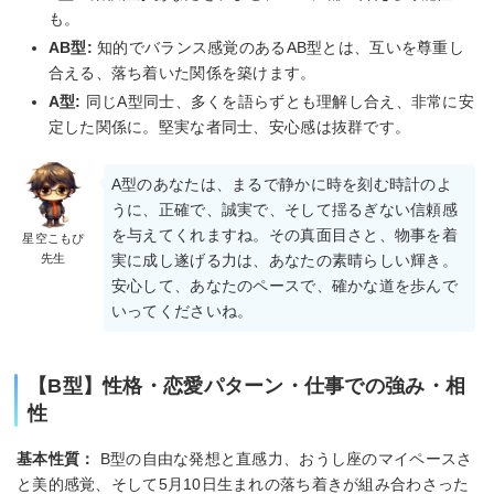
も。
AB型:
知的でバランス感覚のあるAB型とは、互いを尊重し
合える、落ち着いた関係を築けます。
A型:
同じA型同士、多くを語らずとも理解し合え、非常に安
定した関係に。堅実な者同士、安心感は抜群です。
A型のあなたは、まるで静かに時を刻む時計のよ
うに、正確で、誠実で、そして揺るぎない信頼感
を与えてくれますね。その真面目さと、物事を着
星空こもぴ
先生
実に成し遂げる力は、あなたの素晴らしい輝き。
安心して、あなたのペースで、確かな道を歩んで
いってくださいね。
【B型】性格・恋愛パターン・仕事での強み・相
性
基本性質：
B型の自由な発想と直感力、おうし座のマイペースさ
と美的感覚、そして5月10日生まれの落ち着きが組み合わさった