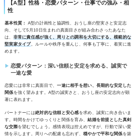
【A型】性格・恋愛パターン・仕事での強み・相
性
基本性質：
A型の計画性と協調性、おうし座の堅実さと安定志
向、そして5月10日生まれの真面目さが組み合わさったあなた
は、
非常に責任感が強く、周りとの調和を大切にする、模範的な
堅実家タイプ
。ルールや秩序を重んじ、何事も丁寧に、着実に進
めます。
恋愛パターン：深い信頼と安定を求める、誠実で
一途な愛
恋愛には非常に真面目で、
一途に相手を想い、長期的な安定した
関係
を強く望みます。A型の誠実さと、おうし座の安定志向が顕
著に表れます。
パートナーには
絶対的な信頼と安心感
を求め、誠実に向き合いま
す。時間をかけてゆっくりと関係を育み、
結婚を前提とした真剣
な交際
を望むでしょう。感情表現は控えめですが、行動で深い愛
情を示します。周りへの配慮も忘れず、
穏やかで平和な関係
を築