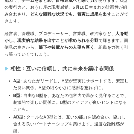
能力
で、
チームをまとめ、目標達成へと導く力
があります。O型
の実行力と、おうし座の現実感覚、5月10日生まれの計画性が組
み合わさり、
どんな困難な状況でも、着実に成果を出す
ことがで
きます。
経営者、管理職、プロデューサー、営業職、政治家など、
人を動
かし、現実的な結果を出すことが求められる分野
で輝きます。面
倒見の良さから、
部下や後輩からの人望も厚く
、組織を力強く引
っ張っていくでしょう。
相性：互いに信頼し、共に未来を築ける関係
A型:
あなたがリードし、A型が堅実にサポートする、安定し
た良い関係。A型の細やかさに感謝を忘れずに。
B型:
自由なB型を、あなたの包容力で温かく見守ることで、
刺激的で楽しい関係に。B型のアイデアが良いヒントになる
ことも。
AB型:
クールなAB型とは、互いの能力を認め合い、協力し
合える良いパートナーシップを築けます。適度な距離感が
鍵。