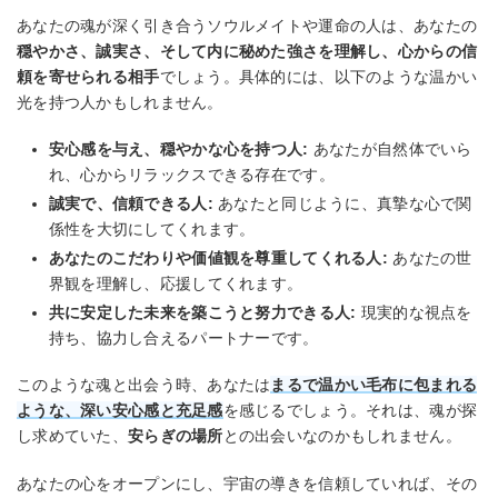
あなたの魂が深く引き合うソウルメイトや運命の人は、あなたの
穏やかさ、誠実さ、そして内に秘めた強さを理解し、心からの信
頼を寄せられる相手
でしょう。具体的には、以下のような温かい
光を持つ人かもしれません。
安心感を与え、穏やかな心を持つ人:
あなたが自然体でいら
れ、心からリラックスできる存在です。
誠実で、信頼できる人:
あなたと同じように、真摯な心で関
係性を大切にしてくれます。
あなたのこだわりや価値観を尊重してくれる人:
あなたの世
界観を理解し、応援してくれます。
共に安定した未来を築こうと努力できる人:
現実的な視点を
持ち、協力し合えるパートナーです。
このような魂と出会う時、あなたは
まるで温かい毛布に包まれる
ような、深い安心感と充足感
を感じるでしょう。それは、魂が探
し求めていた、
安らぎの場所
との出会いなのかもしれません。
あなたの心をオープンにし、宇宙の導きを信頼していれば、その