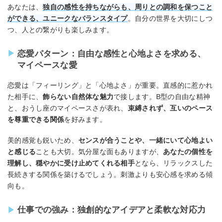
あなたは、
独自の感性を持ちながらも、周りとの調和を保つこと
ができる、ユニークなバランスタイプ
。自分の世界を大切にしつ
つ、人との繋がりも楽しみます。
恋愛パターン：自由な感性と心地よさを求める、
マイペースな愛
恋愛は「フィーリング」と「心地よさ」が重要。直感的に惹かれ
た相手に、
飾らない自然体な魅力
で接します。B型の自由な精神
と、おうし座のマイペースさが表れ、
束縛されず、互いのペース
を尊重できる関係
を好みます。
美的感覚も鋭いため、
センスが合うことや、一緒にいて心地よい
と感じる
ことも大切。気分屋な面もありますが、
あなたの個性を
理解し、穏やかに受け止めてくれる相手
となら、リラックスした
長続きする関係を築けるでしょう。刺激よりも安心感を求める傾
向も。
仕事での強み：独創的なアイデアと柔軟な対応力