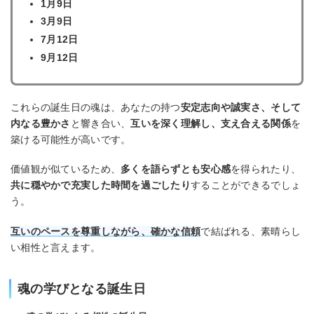
1月9日
3月9日
7月12日
9月12日
これらの誕生日の魂は、あなたの持つ
安定志向や誠実さ、そして
内なる豊かさ
と響き合い、
互いを深く理解し、支え合える関係
を
築ける可能性が高いです。
価値観が似ているため、
多くを語らずとも安心感
を得られたり、
共に穏やかで充実した時間を過ごしたり
することができるでしょ
う。
互いのペースを尊重しながら、確かな信頼
で結ばれる、素晴らし
い相性と言えます。
魂の学びとなる誕生日