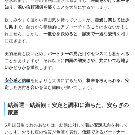
を求めます。一時の情熱に流されるよりも、
時間をかけて相手を
知り、深い信頼関係を築くこと
を大切にするでしょう。
親しみやすく温かい雰囲気を持っていますが、
恋愛に関しては少
し奥手
で、自分から積極的にアプローチすることは少ないかもし
れません。しかし、
一度心を決めると、誠実で一途な愛情
を相手
に注ぎます。
美的感覚も鋭いため、
パートナーの見た目やセンス
にも惹かれる
ことがありますが、それ以上に
内面の誠実さや、共にいて心地よ
いかどうか
を重視します。
安心感と信頼
を何よりも大切にするため、
将来を考えられる、安
定したお付き合い
を望む傾向が強いでしょう。
結婚運・結婚観：安定と調和に満ちた、安らぎの
家庭
5月10日生まれのあなたは、結婚に対して
強い安定志向
を持って
います。おうし座の性質が色濃く表れ、
信頼できるパートナー