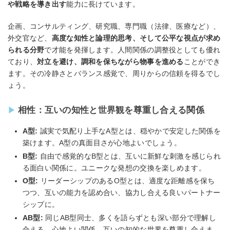
や戦略を導き出す
能力に長けています。
企画、コンサルティング、研究職、専門職（法律、医療など）、
外交官など、
高度な知性と論理的思考、そして公平な視点が求め
られる分野
で才能を発揮します。人間関係の調整役としても優れ
ており、
対立を避け、調和を保ちながら物事を進める
ことができ
ます。その冷静さとバランス感覚で、周りからの信頼を得るでし
ょう。
相性：互いの知性と世界観を尊重し合える関係
A型:
誠実で気配り上手なA型とは、穏やかで安定した関係を
築けます。A型の真面目さが心地よいでしょう。
B型:
自由で感覚的なB型とは、互いに新鮮な刺激を感じられ
る面白い関係に。ユニークな発想の交換を楽しめます。
O型:
リーダーシップのあるO型とは、適度な距離感を保ち
つつ、互いの能力を認め合い、協力し合える良いパートナー
シップに。
AB型:
同じAB型同士、多くを語らずとも深い部分で理解し
合える、心地よい関係。互いの知的な世界を尊重し合えま