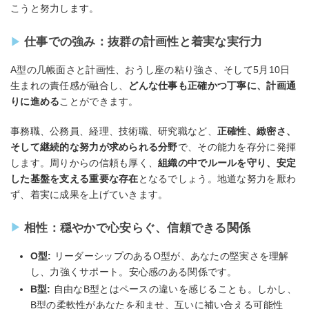
こうと努力します。
仕事での強み：抜群の計画性と着実な実行力
A型の几帳面さと計画性、おうし座の粘り強さ、そして5月10日
生まれの責任感が融合し、
どんな仕事も正確かつ丁寧に、計画通
りに進める
ことができます。
事務職、公務員、経理、技術職、研究職など、
正確性、緻密さ、
そして継続的な努力が求められる分野
で、その能力を存分に発揮
します。周りからの信頼も厚く、
組織の中でルールを守り、安定
した基盤を支える重要な存在
となるでしょう。地道な努力を厭わ
ず、着実に成果を上げていきます。
相性：穏やかで心安らぐ、信頼できる関係
O型:
リーダーシップのあるO型が、あなたの堅実さを理解
し、力強くサポート。安心感のある関係です。
B型:
自由なB型とはペースの違いを感じることも。しかし、
B型の柔軟性があなたを和ませ、互いに補い合える可能性