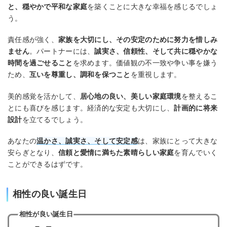
と、穏やかで平和な家庭
を築くことに大きな幸福を感じるでしょ
う。
責任感が強く、
家族を大切にし、その安定のために努力を惜しみ
ません
。パートナーには、
誠実さ、信頼性、そして共に穏やかな
時間を過ごせること
を求めます。価値観の不一致や争い事を嫌う
ため、
互いを尊重し、調和を保つこと
を重視します。
美的感覚を活かして、
居心地の良い、美しい家庭環境
を整えるこ
とにも喜びを感じます。経済的な安定も大切にし、
計画的に将来
設計
を立てるでしょう。
あなたの
温かさ、誠実さ、そして安定感
は、家族にとって大きな
安らぎとなり、
信頼と愛情に満ちた素晴らしい家庭
を育んでいく
ことができるはずです。
相性の良い誕生日
相性が良い誕生日