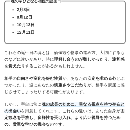
魂の学びとなる相性の誕生日
2月8日
8月12日
10月13日
12月11日
これらの誕生日の魂とは、価値観や物事の進め方、大切にするも
のなどに違いがあり、時に
理解し合うのが難しかったり、違和感
を覚えたりする
ことがあるかもしれません。
相手の
自由さや変化を好む性質
が、あなたの
安定を求める心
とぶ
つかったり、逆にあなたの
慎重さやこだわり
が、相手を窮屈に感
じさせてしまったりする可能性があります。
しかし、宇宙は常に
魂の成長のために、異なる視点を持つ存在と
の出会い
を用意してくれます。これらの違いは、あなた自身が
固
定観念を手放し、多様性を受け入れ、より広い視野を持つため
の、貴重な学びの機会
なのです。