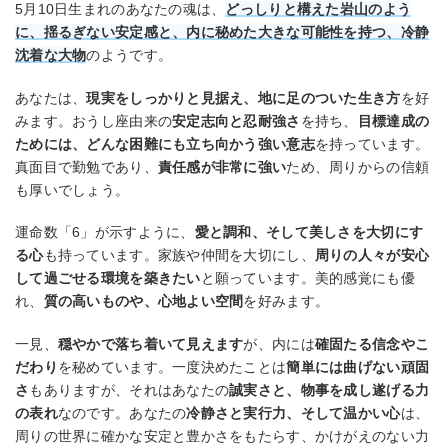
5月10日生まれのあなたの魂は、
どっしりと構えた岩山のよう
に、揺るぎない安定感と、内に秘めた大きな可能性を持つ、冷静
沈着な大物
のようです。
あなたは、
現実をしっかりと見据え、地に足のついた生き方
を好
みます。おうし座由来の
安定志向と忍耐強さ
を持ち、
目標達成の
ためには、どんな困難にも立ち向かう強い意志
を持っています。
真面目で勤勉であり、
責任感が非常に強い
ため、周りからの信頼
も厚いでしょう。
運命数「6」が示すように、
愛と調和、そして美しさを大切にす
る心
も持っています。家族や仲間を大切にし、
周りの人々が安心
して過ごせる環境を築きたい
と願っています。美的感覚にも優
れ、
質の高いものや、心地よい空間
を好みます。
一見、
穏やかで落ち着いて見えます
が、内には
確固たる信念やこ
だわり
を秘めています。一度決めたことは
簡単には曲げない頑固
さ
もありますが、それはあなたの
誠実さと、物事を成し遂げる力
の表れ
なのです。あなたの
冷静さと実行力、そして温かい心
は、
周りの世界に確かな安定と豊かさをもたらす、かけがえのない力