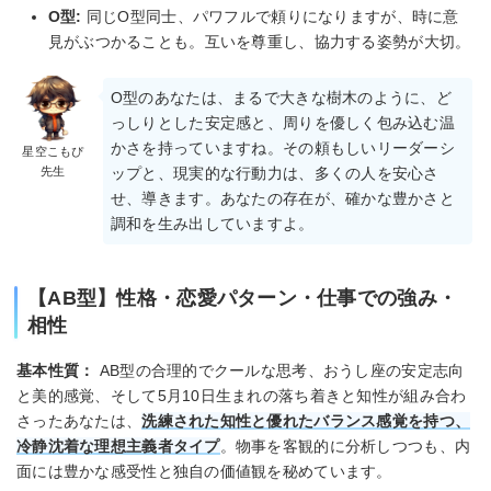
O型:
同じO型同士、パワフルで頼りになりますが、時に意
見がぶつかることも。互いを尊重し、協力する姿勢が大切。
O型のあなたは、まるで大きな樹木のように、ど
っしりとした安定感と、周りを優しく包み込む温
かさを持っていますね。その頼もしいリーダーシ
星空こもぴ
先生
ップと、現実的な行動力は、多くの人を安心さ
せ、導きます。あなたの存在が、確かな豊かさと
調和を生み出していますよ。
【AB型】性格・恋愛パターン・仕事での強み・
相性
基本性質：
AB型の合理的でクールな思考、おうし座の安定志向
と美的感覚、そして5月10日生まれの落ち着きと知性が組み合わ
さったあなたは、
洗練された知性と優れたバランス感覚を持つ、
冷静沈着な理想主義者タイプ
。物事を客観的に分析しつつも、内
面には豊かな感受性と独自の価値観を秘めています。