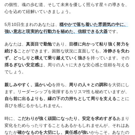
の個性、魂の歩む道、そして未来を優しく照らす星々の導きを、
心を込めて紐解いていきましょう。
5月10日生まれのあなたは、
穏やかで落ち着いた雰囲気の中に、
強い意志と現実的な行動力を秘めた、信頼できる大器
です。
あなたは、
真面目で勤勉
であり、
目標に向かって粘り強く努力を
続ける
ことができます。困難な状況に直面しても、
冷静さを失わ
ず、どっしりと構えて乗り越えていく強さ
を持っています。その
揺るぎない安定感
は、周りの人々に大きな安心感と信頼を与える
でしょう。
親しみやすく、温かい心
を持ち、
周りの人々との調和
を大切にし
ます。リーダーシップを発揮するカリスマ性も秘めていますが、
自ら前に出るよりも、縁の下の力持ちとして周りを支える
ことに
喜びを感じるかもしれません。
時に、
こだわりが強く頑固になったり、安定を求めすぎる
あまり
変化をためらったりすることもあるかもしれませんが、それはあ
なたが
確かなものを大切にし、責任感が強い
からこそ。あなたの