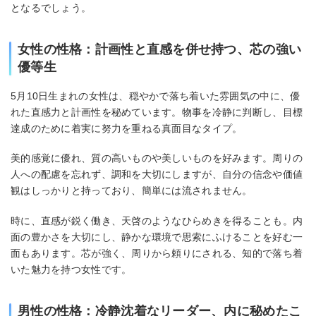
となるでしょう。
女性の性格：計画性と直感を併せ持つ、芯の強い
優等生
5月10日生まれの女性は、穏やかで落ち着いた雰囲気の中に、優
れた直感力と計画性を秘めています。物事を冷静に判断し、目標
達成のために着実に努力を重ねる真面目なタイプ。
美的感覚に優れ、質の高いものや美しいものを好みます。周りの
人への配慮を忘れず、調和を大切にしますが、自分の信念や価値
観はしっかりと持っており、簡単には流されません。
時に、直感が鋭く働き、天啓のようなひらめきを得ることも。内
面の豊かさを大切にし、静かな環境で思索にふけることを好む一
面もあります。芯が強く、周りから頼りにされる、知的で落ち着
いた魅力を持つ女性です。
男性の性格：冷静沈着なリーダー、内に秘めたこ