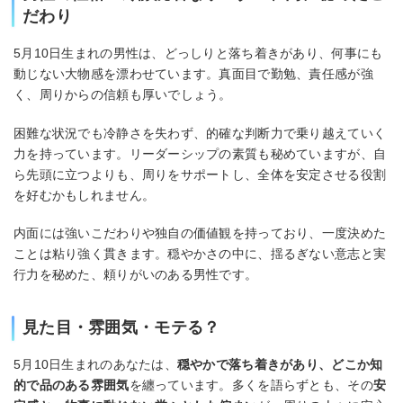
だわり
5月10日生まれの男性は、どっしりと落ち着きがあり、何事にも
動じない大物感を漂わせています。真面目で勤勉、責任感が強
く、周りからの信頼も厚いでしょう。
困難な状況でも冷静さを失わず、的確な判断力で乗り越えていく
力を持っています。リーダーシップの素質も秘めていますが、自
ら先頭に立つよりも、周りをサポートし、全体を安定させる役割
を好むかもしれません。
内面には強いこだわりや独自の価値観を持っており、一度決めた
ことは粘り強く貫きます。穏やかさの中に、揺るぎない意志と実
行力を秘めた、頼りがいのある男性です。
見た目・雰囲気・モテる？
5月10日生まれのあなたは、
穏やかで落ち着きがあり、どこか知
的で品のある雰囲気
を纏っています。多くを語らずとも、その
安