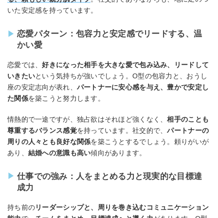
いた安定感を持っています。
恋愛パターン：包容力と安定感でリードする、温
かい愛
恋愛では、
好きになった相手を大きな愛で包み込み、リードして
いきたい
という気持ちが強いでしょう。O型の包容力と、おうし
座の安定志向が表れ、
パートナーに安心感を与え、豊かで安定し
た関係
を築こうと努力します。
情熱的で一途ですが、独占欲はそれほど強くなく、
相手のことも
尊重するバランス感覚
を持っています。社交的で、
パートナーの
周りの人々とも良好な関係
を築こうとするでしょう。頼りがいが
あり、
結婚への意識も高い
傾向があります。
仕事での強み：人をまとめる力と現実的な目標達
成力
持ち前の
リーダーシップと、周りを巻き込むコミュニケーション