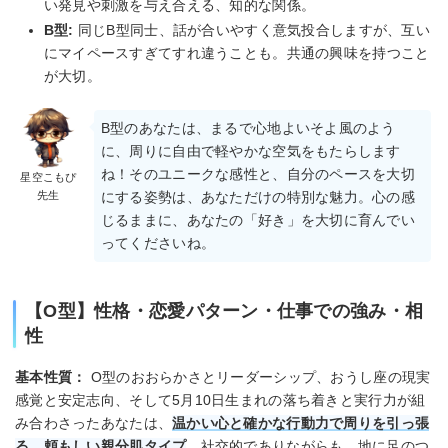
い発見や刺激を与え合える、知的な関係。
B型:
同じB型同士、話が合いやすく意気投合しますが、互い
にマイペースすぎてすれ違うことも。共通の興味を持つこと
が大切。
B型のあなたは、まるで心地よいそよ風のよう
に、周りに自由で軽やかな空気をもたらします
ね！そのユニークな感性と、自分のペースを大切
星空こもぴ
先生
にする姿勢は、あなただけの特別な魅力。心の感
じるままに、あなたの「好き」を大切に育んでい
ってくださいね。
【O型】性格・恋愛パターン・仕事での強み・相
性
基本性質：
O型のおおらかさとリーダーシップ、おうし座の現実
感覚と安定志向、そして5月10日生まれの落ち着きと実行力が組
み合わさったあなたは、
温かい心と確かな行動力で周りを引っ張
る、頼もしい親分肌タイプ
。社交的でありながらも、地に足のつ