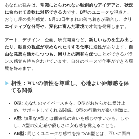
あなたの強みは、
常識にとらわれない独創的なアイデアと、状況
に合わせて柔軟に対応できる力
です。B型のユニークな視点と、
おうし座の美的感覚、5月10日生まれの落ち着きが融合し、
クリ
エイティブな分野や、変化に富んだ環境
で才能を発揮します。
アート、デザイン、企画、研究開発など、
新しいものを生み出し
たり、独自の視点が求められたりする仕事
に適性があります。
自
由な発想を活かしつつも、周りとの調和を保つ
ことができるバラ
ンス感覚も持ち合わせています。自分のペースで仕事ができる環
境を好みます。
相性：互いの個性を尊重し、心地よい距離感を保
てる関係
O型:
あなたのマイペースさを、O型がおおらかに受け止
め、サポートしてくれる関係。O型の行動力が良い刺激に。
A型:
慎重なA型とは価値観の違いを感じやすいかも。しか
し、A型の安定感や優しさに安心感を覚えることも。
AB型:
同じくユニークな感性を持つAB型とは、互いに面白