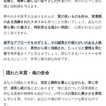
定感と、物事に動じない堂々とした佇まい
が、周りの人々に安心
感と信頼感を与えます。
華やかさや派手さはありませんが、
質の良いものを好み、清潔感
のある洗練されたスタイル
を持つことが多いでしょう。あなたの
落ち着いた魅力と、時折見せる温かい笑顔
に、心惹かれる人は少
なくありません。
派手なアプローチをせずとも、その誠実さや頼りがいのある人柄
が自然と伝わり、
異性から深く信頼され、じっくりと愛情を育む
形でモテる
タイプと言えるでしょう。安心できるパートナーを求
める人にとって、非常に魅力的な存在です。
隠れた本質・魂の使命
あなたの隠れた本質は、
安定と調和を重んじながらも、常に学
び、成長し続けること
にあります。地に足のついた現実感覚と、
内なる直感や精神性を結びつけ、
バランスの取れた豊かさを実現
していく力
。それが、あなたの魂が持つユニークな輝きなので
す。