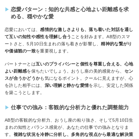
恋愛パターン：知的な共感と心地よい距離感を求
める、穏やかな愛
恋愛においては、
感情的な激しさよりも、落ち着いた対話を通し
て互いの知性や感性を理解し合う
ことを好みます。AB型のスマ
ートさと、5月10日生まれの落ち着きが影響し、
精神的な繋がり
や価値観の一致
を重要視します。
パートナーとは
互いのプライバシーと個性を尊重し合える、心地
よい距離感
を保ちたいでしょう。おうし座の美的感覚から、
セン
スが合うかどうか
も気になるポイント。クールに見えますが、心
を許した相手には、
深い理解と静かな愛情
を示し、安定した関係
を築こうとします。
仕事での強み：客観的な分析力と優れた調整能力
AB型の客観的な分析力、おうし座の粘り強さ、そして5月10日生
まれの知性とバランス感覚が、あなたの仕事での強みとなりま
す。
複雑な状況を冷静に分析し、多角的な視点から最適な解決策