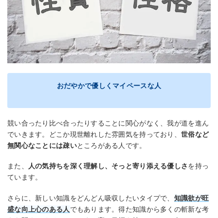
おだやかで優しくマイペースな人
競い合ったり比べ合ったりすることに関心がなく、我が道を進ん
でいきます。どこか現世離れした雰囲気を持っており、
世俗など
無関心なことには疎い
ところがある人です。
また、
人の気持ちを深く理解し、そっと寄り添える優しさ
を持っ
ています。
さらに、新しい知識をどんどん吸収したいタイプで、
知識欲が旺
盛な向上心のある人
でもあります。得た知識から多くの斬新な考