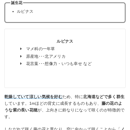
誕生花
ルピナス
ルピナス
マメ科の一年草
原産地･･･北アメリカ
花言葉･･･想像力・いつも幸せ など
乾燥していて涼しい気候を好む
ため、特に
北海道などで多く群生
しています。1mほどの背丈に成長するものもあり、
藤の花のよ
うな紫の長い花穂
が、上向きに鈴なりになって咲くのが特徴的で
す。
しなだれて咲く藤の花と異なり、空に向かって咲くことから「
ノ