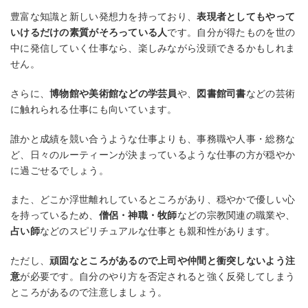
豊富な知識と新しい発想力を持っており、
表現者としてもやって
いけるだけの素質がそろっている人
です。自分が得たものを世の
中に発信していく仕事なら、楽しみながら没頭できるかもしれま
せん。
さらに、
博物館や美術館などの学芸員
や、
図書館司書
などの芸術
に触れられる仕事にも向いています。
誰かと成績を競い合うような仕事よりも、事務職や人事・総務な
ど、日々のルーティーンが決まっているような仕事の方が穏やか
に過ごせるでしょう。
また、どこか浮世離れしているところがあり、穏やかで優しい心
を持っているため、
僧侶・神職・牧師
などの宗教関連の職業や、
占い師
などのスピリチュアルな仕事とも親和性があります。
ただし、
頑固なところがあるので上司や仲間と衝突しないよう注
意
が必要です。自分のやり方を否定されると強く反発してしまう
ところがあるので注意しましょう。