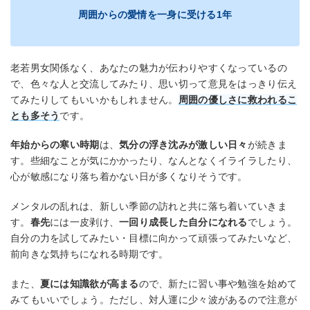
周囲からの愛情を一身に受ける1年
老若男女関係なく、あなたの魅力が伝わりやすくなっているの
で、色々な人と交流してみたり、思い切って意見をはっきり伝え
てみたりしてもいいかもしれません。
周囲の優しさに救われるこ
とも多そう
です。
年始からの寒い時期
は、
気分の浮き沈みが激しい日々
が続きま
す。些細なことが気にかかったり、なんとなくイライラしたり、
心が敏感になり落ち着かない日が多くなりそうです。
メンタルの乱れは、新しい季節の訪れと共に落ち着いていきま
す。
春先
には一皮剥け、
一回り成長した自分になれる
でしょう。
自分の力を試してみたい・目標に向かって頑張ってみたいなど、
前向きな気持ちになれる時期です。
また、
夏には知識欲が高まる
ので、新たに習い事や勉強を始めて
みてもいいでしょう。ただし、対人運に少々波があるので注意が