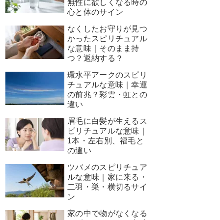
無性に欲しくなる時の
心と体のサイン
なくしたお守りが見つ
かったスピリチュアル
な意味｜そのまま持
つ？返納する？
環水平アークのスピリ
チュアルな意味｜幸運
の前兆？彩雲・虹との
違い
眉毛に白髪が生えるス
ピリチュアルな意味｜
1本・左右別、福毛と
の違い
ツバメのスピリチュア
ルな意味｜家に来る・
二羽・巣・横切るサイ
ン
家の中で物がなくなる