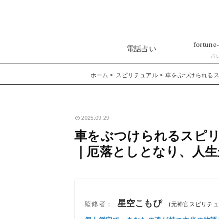
fortune-
電話占い
占
ホーム
スピリチュアル
車をぶつけられる
2025.09.29
車をぶつけられるスピ
｜厄落としとなり、人生
星空こもぴ
監修者：
(元神官スピリチ