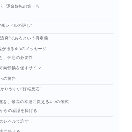
が、運命好転の第一歩
魂レベルの許し”
愛の追突”であるという再定義
魂が送る4つのメッセージ
滞と、休息の必要性
の方向転換を促すサイン
さへの警告
かりやすい“好転反応”
運を、最高の幸運に変える4つの儀式
からの感謝を捧げる
のレベルで許す
実に答える