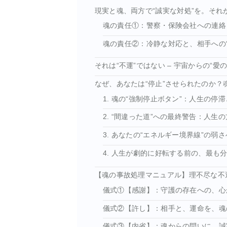
現実と魂、両方で“誠実な対処”を。それ
魂の責任①：警察・保険会社への連絡
魂の責任②：冷静な対応と、相手への“
それは“不運”ではない – 宇宙からの“
なぜ、あなたは“停止”させられたのか？
1. 魂の“強制停止ボタン”：人生の停
2. “間違った道”への最終警告：人生
3. あなたの“エネルギー境界線”の弱
4. 人生が劇的に好転する前の、最も分
【魂の事故処理マニュアル】理不尽な不
儀式①【感謝】：守護の存在への、心
儀式②【許し】：相手と、運命を、魂
儀式③【内省】：魂からの問いに、誠