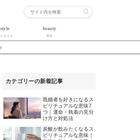
estyle
beauty
フスタイル
美容
？
カテゴリーの新着記事
既婚者を好きになるス
ピリチュアルな意味7
つ｜運命・執着の見分
け方と対処法
炭酸が飲みたくなるス
ピリチュアルな意味｜