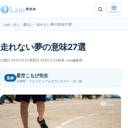
夢辞典
メニュー
Lani
占い
夢占い
走れない夢の意味27選
走れない夢の意味27選
公開日 2022.10.07
更新日 2023.11.23
執筆 Lani編集部
星空こもぴ先生
監修
元神官・スピリチュアルカウンセラー・占い師