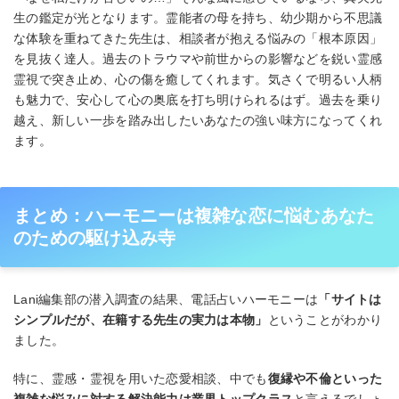
生の鑑定が光となります。霊能者の母を持ち、幼少期から不思議
な体験を重ねてきた先生は、相談者が抱える悩みの「根本原因」
を見抜く達人。過去のトラウマや前世からの影響などを鋭い霊感
霊視で突き止め、心の傷を癒してくれます。気さくで明るい人柄
も魅力で、安心して心の奥底を打ち明けられるはず。過去を乗り
越え、新しい一歩を踏み出したいあなたの強い味方になってくれ
ます。
まとめ：ハーモニーは複雑な恋に悩むあなた
のための駆け込み寺
Lani編集部の潜入調査の結果、電話占いハーモニーは
「サイトは
シンプルだが、在籍する先生の実力は本物」
ということがわかり
ました。
特に、霊感・霊視を用いた恋愛相談、中でも
復縁や不倫といった