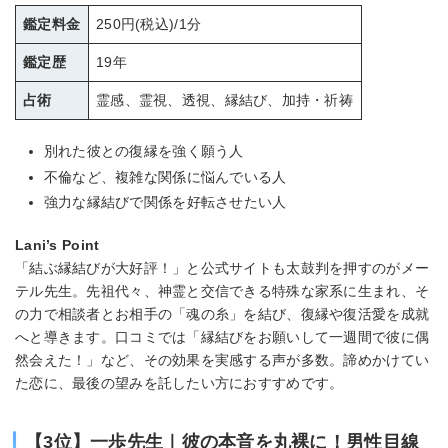
鑑定料金
250円(税込)/1分
鑑定歴
19年
占術
霊感、霊視、透視、縁結び、加持・祈祷
別れた彼との復縁を強く願う人
不倫など、複雑な関係に悩んでいる人
強力な縁結びで関係を好転させたい人
Lani’s Point
「結ぶ縁結びが大好評！」と公式サイトも太鼓判を押すのがメー
テル先生。先祖代々、神霊と交信できる特殊な家系に生まれ、そ
の力で相談者とお相手の「魂の糸」を結び、復縁や復活愛を成就
へと導きます。口コミでは「縁結びをお願いして一週間で彼に偶
然会えた！」など、その効果を実感する声が多数。諦めかけてい
た恋に、最後の望みを託したい方におすすめです。
【3位】一歩先生｜彼の本音を丸裸に！男性目線