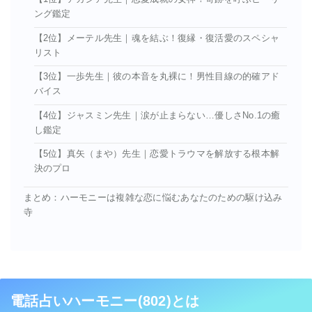
ング鑑定
【2位】メーテル先生｜魂を結ぶ！復縁・復活愛のスペシャ
リスト
【3位】一歩先生｜彼の本音を丸裸に！男性目線の的確アド
バイス
【4位】ジャスミン先生｜涙が止まらない…優しさNo.1の癒
し鑑定
【5位】真矢（まや）先生｜恋愛トラウマを解放する根本解
決のプロ
まとめ：ハーモニーは複雑な恋に悩むあなたのための駆け込み
寺
電話占いハーモニー(802)とは