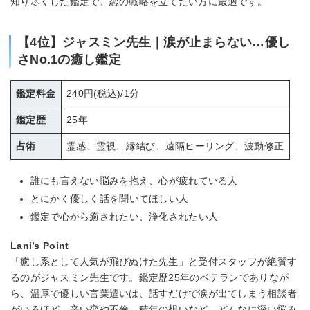
知り尽くした鑑定で、恋の戦略を立てたい方に最適です。
【4位】ジャスミン先生｜涙が止まらない…優し
さNo.1の癒し鑑定
鑑定料金
240円(税込)/1分
鑑定歴
25年
占術
霊感、霊視、縁結び、遠隔ヒーリング、波動修正
誰にも言えない悩みを抱え、心が疲れている人
とにかく優しく話を聞いてほしい人
鑑定で心から癒されたい、浄化されたい人
Lani’s Point
「癒し系として人気が飛びぬけた先生」と受付スタッフが絶賛す
るのがジャスミン先生です。鑑定歴25年のベテランでありなが
ら、温厚で優しい言葉遣いは、話すだけで涙が出てしまう相談者
がいるほど。辛い恋や不倫、積年の想いなど、どんなに深い悩み