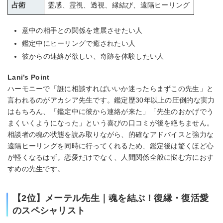
占術
霊感、霊視、透視、縁結び、遠隔ヒーリング
意中の相手との関係を進展させたい人
鑑定中にヒーリングで癒されたい人
彼からの連絡が欲しい、奇跡を体験したい人
Lani’s Point
ハーモニーで「誰に相談すればいいか迷ったらまずこの先生」と
言われるのがアカシア先生です。鑑定歴30年以上の圧倒的な実力
はもちろん、「鑑定中に彼から連絡が来た」「先生のおかげでう
まくいくようになった」という喜びの口コミが後を絶ちません。
相談者の魂の状態を読み取りながら、的確なアドバイスと強力な
遠隔ヒーリングを同時に行ってくれるため、鑑定後は驚くほど心
が軽くなるはず。恋愛だけでなく、人間関係全般に悩む方におす
すめの先生です。
【2位】メーテル先生｜魂を結ぶ！復縁・復活愛
のスペシャリスト