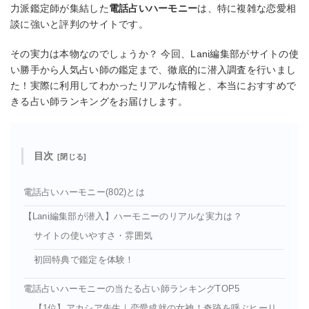
力派鑑定師が集結した
電話占いハーモニー
は、特に複雑な恋愛相
談に強いと評判のサイトです。
その実力は本物なのでしょうか？ 今回、Lani編集部がサイトの使
い勝手から人気占い師の鑑定まで、徹底的に潜入調査を行いまし
た！実際に利用してわかったリアルな情報と、本当におすすめで
きる占い師ランキングをお届けします。
目次
電話占いハーモニー(802)とは
【Lani編集部が潜入】ハーモニーのリアルな実力は？
サイトの使いやすさ・雰囲気
初回特典で鑑定を体験！
電話占いハーモニーの当たる占い師ランキングTOP5
【1位】アカシア先生｜恋愛成就の女神！奇跡を呼ぶヒーリ