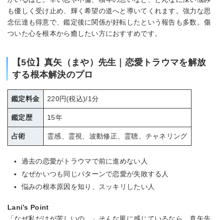
も優しく受け止め、輝く希望の道へと導いてくれます。強力な思
念伝達も得意で、鑑定後に関係が好転したという報告も多数。傷
ついた心を根本から癒したい方におすすめです。
【5位】真矢（まや）先生｜恋愛トラウマを解放
する根本解決のプロ
鑑定料金
220円(税込)/1分
鑑定歴
15年
占術
霊感、霊視、波動修正、霊聴、チャネリング
過去の恋愛がトラウマで前に進めない人
なぜかいつも同じパターンで恋愛が失敗する人
悩みの根本原因を知り、スッキリしたい人
Lani’s Point
「なぜ私だけが苦しいの…」そんな風に感じているなら、真矢先