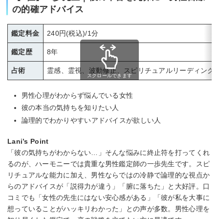
の的確アドバイス
鑑定料金
240円(税込)/1分
鑑定歴
8年
占術
霊感、霊視、波動修正、スピリチュアルリーディング
スクロールできます
男性心理がわからず悩んでいる女性
彼の本当の気持ちを知りたい人
論理的でわかりやすいアドバイスが欲しい人
Lani’s Point
「彼の気持ちがわからない…」そんな悩みに終止符を打ってくれ
るのが、ハーモニーでは貴重な男性鑑定師の一歩先生です。スピ
リチュアルな能力に加え、男性ならではの冷静で論理的な視点か
らのアドバイスが「説得力が違う」「腑に落ちた」と大好評。口
コミでも「女性の先生にはない安心感がある」「彼が私を大事に
想っていることがハッキリわかった」との声が多数。男性心理を