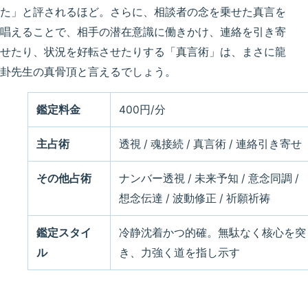
た」と評されるほど。さらに、相談者の念を乗せた真言を
唱えることで、相手の潜在意識に働きかけ、連絡を引き寄
せたり、状況を好転させたりする「真言術」は、まさに龍
卦先生の真骨頂と言えるでしょう。
鑑定料金
400円/分
主占術
透視 / 魂接続 / 真言術 / 連絡引き寄せ
その他占術
ナンバー透視 / 未来予知 / 意念同調 /
想念伝達 / 波動修正 / 祈願祈祷
鑑定スタイ
冷静沈着かつ的確。無駄なく核心を突
ル
き、力強く道を指し示す