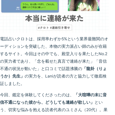
電話占いクロトは、採用率わずか5%という業界最難関のオ
ーディションを突破した、本物の実力派占い師のみが在籍
するサイト。今回はその中でも、殿堂入りを果たしたNo.2
の実力者であり、「念を載せた真言で連絡が来た」「音信
不通の状況が動いた」と口コミで話題沸騰の
「龍卦（りょ
うか）先生」
の実力を、Laniが読者の方と協力して徹底検
証しました。
今回、鑑定を体験してくださったのは、
「大喧嘩の末に音
信不通になった彼から、どうしても連絡が欲しい」
とい
う、切実な悩みを抱える読者代表のユミさん（20代）。果