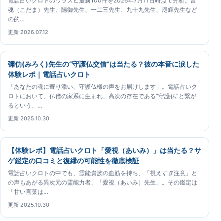
電話占いクロトのウラスピ最新100件を2026年7月11日時点で分析。言
魂（こだま）先生、陽御先生、一二三先生、九十九先生、咫輝先生など
の的…
更新 2026.07.12
彌仂(みろく)先生の“守護仏交信”は当たる？彼の本音に涙した
体験レポ｜電話占いクロト
「あなたの魂に寄り添い、守護仏様の声をお届けします」。電話占いク
ロトにおいて、仏僧の家系に生まれ、高次の存在である“守護仏”と繋が
るという、…
更新 2025.10.30
【体験レポ】電話占いクロト「愛視（あいみ）」は当たる？サ
ゲ鑑定の口コミと復縁の可能性を徹底検証
電話占いクロトの中でも、霊能貴族の血筋を持ち、「視えすぎ注意」と
の声もあがる異次元の霊能力者、「愛視（あいみ）先生」。その鑑定は
「甘い言葉は…
更新 2025.10.30