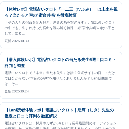
【体験レポ】電話占いクロト「一二三（ひふみ）」は未来を視
る？当たると噂の“宿命共鳴”を徹底検証
「その人との宿命を読み解き、運命の糸を繋ぎ直す」。電話占いクロト
の中でも、生まれ持った宿命を読み解く特殊占術“宿命共鳴”の使い手と
して、知る…
更新 2025.10.30
【潜入体験レポ】電話占いクロトの当たる先生6選！口コミ・
評判も調査
電話占いクロトで「本当に当たる先生」は誰？公式サイトの口コミだけ
では分からない“本音の評判”を知りたくありませんか？ Lani編集部で
は、そ…
更新 2025.10.24
【Lani読者体験レポ】電話占いクロト｜咫輝（しき）先生の
鑑定と口コミ評判を徹底解説
電話占いクロトは、採用率わずか5%という業界最難関のオーディション
を突破した、本物の実力派占い師のみが在籍するサイト。今回はその中