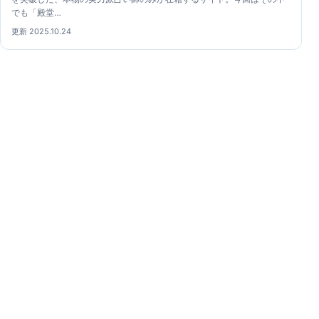
でも「殿堂…
更新 2025.10.24
電話占いクロトガイド
電話占いクロトの占い師について、公開情報と鑑定体験
をもとに確認できる専門ガイドです。
電話占いクロトガイド
ガイド
記事一覧
利用前の確認