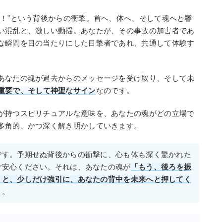
ン！”という背後からの衝撃。首へ、体へ、そして魂へと響
い混乱と、激しい動揺。あなたが、その事故の加害者であ
な瞬間を目の当たりにした目撃者であれ、共通して体験す
あなたの魂が過去からのメッセージを受け取り、そして未
重要で、そして神聖なサイン
なのです。
が持つスピリチュアルな意味を、あなたの魂がどの立場で
多角的、かつ深く解き明かしていきます。
です。予期せぬ背後からの衝撃に、心も体も深く驚かれた
ご安心ください。それは、あなたの魂が
「もう、後ろを振
」と、少しだけ強引に、あなたの背中を未来へと押してく
よ。