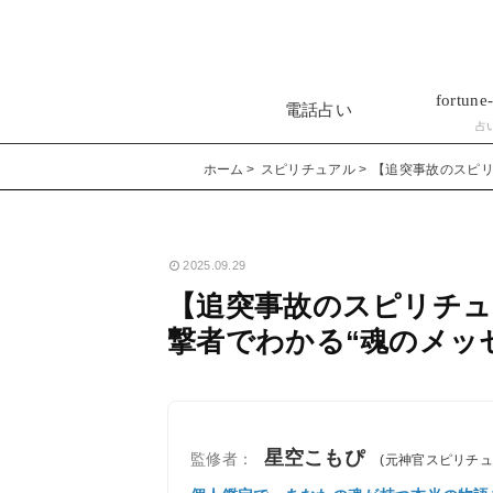
fortune-
電話占い
占
ホーム
スピリチュアル
【追突事故のスピリ
2025.09.29
【追突事故のスピリチュ
撃者でわかる“魂のメッ
星空こもぴ
監修者：
(元神官スピリチ