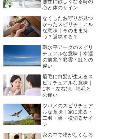
無性に欲しくなる時の
心と体のサイン
なくしたお守りが見つ
かったスピリチュアル
な意味｜そのまま持
つ？返納する？
環水平アークのスピリ
チュアルな意味｜幸運
の前兆？彩雲・虹との
違い
眉毛に白髪が生えるス
ピリチュアルな意味｜
1本・左右別、福毛と
の違い
ツバメのスピリチュア
ルな意味｜家に来る・
二羽・巣・横切るサイ
ン
家の中で物がなくなる