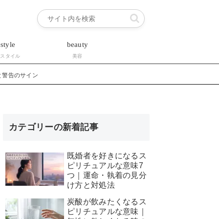
estyle
beauty
フスタイル
美容
と警告のサイン
カテゴリーの新着記事
既婚者を好きになるス
ピリチュアルな意味7
つ｜運命・執着の見分
け方と対処法
炭酸が飲みたくなるス
ピリチュアルな意味｜