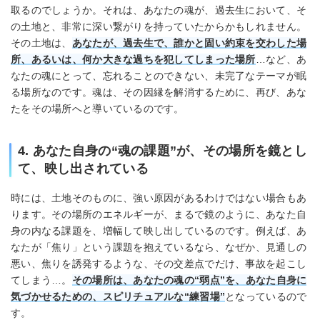
取るのでしょうか。それは、あなたの魂が、過去生において、そ
の土地と、非常に深い繋がりを持っていたからかもしれません。
その土地は、
あなたが、過去生で、誰かと固い約束を交わした場
所、あるいは、何か大きな過ちを犯してしまった場所
…など、あ
なたの魂にとって、忘れることのできない、未完了なテーマが眠
る場所なのです。魂は、その因縁を解消するために、再び、あな
たをその場所へと導いているのです。
4. あなた自身の“魂の課題”が、その場所を鏡とし
て、映し出されている
時には、土地そのものに、強い原因があるわけではない場合もあ
ります。その場所のエネルギーが、まるで鏡のように、あなた自
身の内なる課題を、増幅して映し出しているのです。例えば、あ
なたが「焦り」という課題を抱えているなら、なぜか、見通しの
悪い、焦りを誘発するような、その交差点でだけ、事故を起こし
てしまう…。
その場所は、あなたの魂の“弱点”を、あなた自身に
気づかせるための、スピリチュアルな“練習場”
となっているので
す。