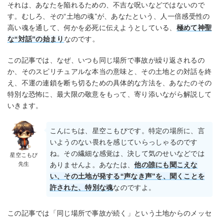
それは、あなたを陥れるための、不吉な呪いなどではないので
す。むしろ、その“土地の魂”が、あなたという、人一倍感受性の
高い魂を通して、何かを必死に伝えようとしている、
極めて神聖
な“対話”の始まり
なのです。
この記事では、なぜ、いつも同じ場所で事故が繰り返されるの
か、そのスピリチュアルな本当の意味と、その土地との対話を終
え、不運の連鎖を断ち切るための具体的な方法を、あなたのその
特別な恐怖に、最大限の敬意をもって、寄り添いながら解説して
いきます。
こんにちは、星空こもぴです。特定の場所に、言
いようのない畏れを感じていらっしゃるのです
ね。その繊細な感覚は、決して気のせいなどでは
星空こもぴ
先生
ありませんよ。あなたは、
他の誰にも聞こえな
い、その土地が発する“声なき声”を、聞くことを
許された、特別な魂
なのですよ。
この記事では「同じ場所で事故が続く」という土地からのメッセ