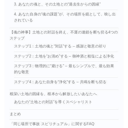
3. あなたの魂と、その土地との“過去生からの因縁”
4. あなた自身の“魂の課題”が、その場所を鏡として、映し出
されている
【魂の神事】土地との対話を終え、不運の連鎖を断ち切る4つの
ステップ
ステップ1：土地の魂と“対話”する – 感謝と敬意の祈り
ステップ2：土地を“お清め”する – 御神酒と粗塩による浄化
ステップ3：物理的に“避ける” – 最もシンプルで、最も効果
的な敬意
ステップ4：あなた自身を“浄化”する – 共鳴を断ち切る
根深い土地の因縁を、根本から解放したいあなたへ
あなたの“土地との対話”を導くスペシャリスト
まとめ
「同じ場所で事故 スピリチュアル」に関するFAQ