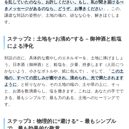
を乱していたのなら、お許しください。もし、私が聞き届けるべ
きメッセージがあるのなら、どうぞ、お導きください
」。この、
謙虚な対話の姿勢が、土地の魂の、頑なな心を、解きほぐしま
す。
ステップ2：土地を“お清め”する – 御神酒と粗塩
による浄化
対話の次に、具体的な癒やしのエネルギーを、土地に捧げましょ
う。日本酒（御神酒）と、粗塩を、少量、持参します（人目につ
かないよう、小さなボトルや、紙に包んで）。そして、「
この土
地の、すべての悲しみが癒やされ、清められ、光で満たされます
ように
」と祈りながら、その土地の端の、土や草の上に、そっ
と、お酒を数滴垂らし、塩を撒きます。これは、あなたの手でで
きる、最もシンプルで、最も力のある、土地へのヒーリングで
す。
ステップ3：物理的に“避ける” – 最もシンプル
で、最も効果的な敬意