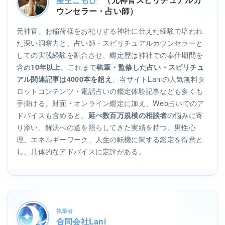
ウンセラー・占い師）
元神官。お稲荷様をお祀りする神社に仕えた経験で培われ
た深い洞察力と、占い師・スピリチュアルカウンセラーと
しての実践経験を融合させ、鑑定歴は神社での奉仕期間を
含め
。これまで
10年以上
執筆・監修した占い・スピリチュ
、当サイトLaniの人気無料タ
アル関連記事は4000本を超え
ロットコンテンツ・電話占いの鑑定体験記事なども多くも
手掛ける。対面・オンライン鑑定に加え、Web占いでのア
ドバイスも含めると、
の悩みに寄
延べ数百万規模の相談者
り添い、解決への道を照らしてきた実績を持つ。男性心
理、エネルギーワーク、人生の転機に関する鑑定を得意と
し、具体的なアドバイスに定評がある。
執筆者
合同会社Lani