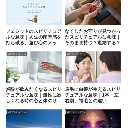
フェレットのスピリチュア
なくしたお守りが見つかっ
ルな意味｜人生の閉塞感を
たスピリチュアルな意味｜
打ち破る、遊び心のメッセ
そのまま持つ？返納する？
ンジャー
スピリチュアル
スピリチュアル
炭酸が飲みたくなるスピリ
眉毛に白髪が生えるスピリ
チュアルな意味｜無性に欲
チュアルな意味｜1本・左
しくなる時の心と体のサイ
右別、福毛との違い
ン
スピリチュアル
スピリチュアル