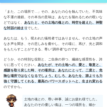
「また、この場所で…」その、あなたの心を蝕んでいた、不気味
な不運の連鎖。その本当の意味は、あなたを陥れるための呪いな
どではなく、
あなたと、その土地の魂との、時空を超えた、神聖
な対話の始まり
でした。
あなたは、もう、呪われた犠牲者ではありません。その土地の声
なき声を聞き、その悲しみを癒やし、その場に、再び、光と調和
をもたらすことができる、尊い“調停者”なのです。
どうか、その特別な役割と、ご自身の持つ、繊細な感受性を、誇
りに思ってください。
あなたが、その土地への、愛と、敬意と、
感謝を取り戻した時、その場所は、あなたにとって、二度と、危
険な場所ではなくなるでしょう。むしろ、あなたを、誰よりも力
強く守護してくれる、最高のパワースポットへと、生まれ変わる
のですから。
土地の魂との、尊い神事、誠にお疲れ様でした。
あなたのその優しい魂は、一つの場所を、確か