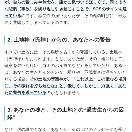
が、自らの苦しみや無念を、誰かに気づいてほしくて、同じよう
な悲劇（事故）を繰り返し引き起こすことで、SOSのサインを送
っている
のです。感受性の強いあなたが、その魂の叫びに、最も
強く共鳴してしまっているのです。
2. 土地神（氏神）からの、あなたへの警告
すべての土地には、その場所を古くから守護している、土地神
（氏神様）がおられます。もし、あなたが、その土地に対して、
敬意を欠いた行い（ゴミのポイ捨てなど）をしていたり、あるい
は、あなたの生き方そのものが、驕りや、不誠実さに満ちていた
りする場合、
その土地の守護神が、「これ以上、この聖なる場所
に、その穢れを持ち込むな」と、優しく、しかし、力強く、あな
たに警告を送っている
のかもしれません。
3. あなたの魂と、その土地との“過去生からの因
縁”
なぜ、他の誰でもなく、あなたが、その土地のメッセージを受け