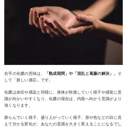
右手の化膿の意味は、
「熟成期間」や「混乱と葛藤の解決」、
そ
して「新しい適応」です。
化膿は炎症や感染と同様に、身体が快復していく様子や感覚に意
識が向かいやすくなり、化膿の場合は、内面へ向かう意識がより
強くなります。
膨らんでいく様子、盛り上がっていく様子、形や色などの目に見
えて分かる変化が、あなたの意識を大きく変えることになるでし