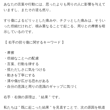
あなたの言葉や行動には、思ったよりも周りの人に影響を与えて
いますし、またその逆も然り。
すり傷によるピリッとした痛みや、チクッとした痛みは、そうい
った些細だけれど、積み重なることで起こる、周りとの摩擦を暗
示しているのです。
【 右手の切り傷に関するキーワード 】
・摩擦
・些細なことへの配慮
・言葉、行動を律する
・慌ただしさに気をつける
・動きを丁寧にする
・溝や傷が広がる恐れがある
・自分の意識と周りの意識のギャップに気づく
右手・右側の原理は、” 結果 ” です。
私たちは ” 既に起こった結果 ” を見直すことで、次の原因を軌道