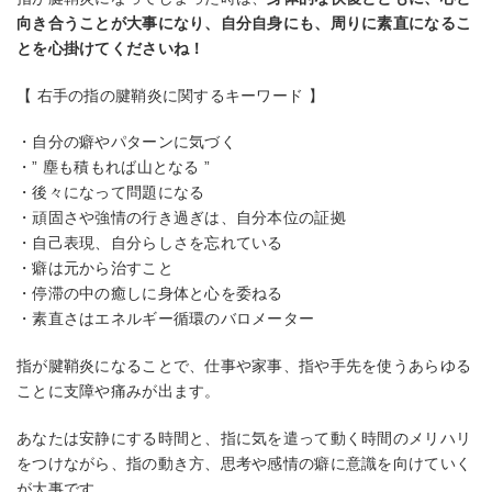
向き合うことが大事になり、自分自身にも、周りに素直になるこ
とを心掛けてくださいね！
【 右手の指の腱鞘炎に関するキーワード 】
・自分の癖やパターンに気づく
・” 塵も積もれば山となる ”
・後々になって問題になる
・頑固さや強情の行き過ぎは、自分本位の証拠
・自己表現、自分らしさを忘れている
・癖は元から治すこと
・停滞の中の癒しに身体と心を委ねる
・素直さはエネルギー循環のバロメーター
指が腱鞘炎になることで、仕事や家事、指や手先を使うあらゆる
ことに支障や痛みが出ます。
あなたは安静にする時間と、指に気を遣って動く時間のメリハリ
をつけながら、指の動き方、思考や感情の癖に意識を向けていく
が大事です。