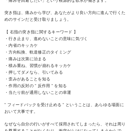
「痛みを回避したい」という根源的な欲求が働きます。
突き指は、痛みから学び、あなたがより良い方向に進んで行くた
めのサインだと受け取りましょう。
【 右指の突き指に関するキーワード 】
・行き止まり、進めないことの意味に気づく
・内省のキッカケ
・方向転換、軌道修正のタイミング
・痛みは次第に治まる
・積み重ね、習慣が崩れるキッカケ
・押してダメなら、引いてみる
・歪みがあることを知る
・作用の反対の ” 反作用 ” を知る
・当たり前が通用しないことの幸運
” フィードバックを受け止める ” ということは、あらゆる場面に
おいて大事です。
なぜなら自分の行いがすべて採用されてしまったら、それは周り
を尊重することがなくなり、衝突だらけになってしまうからで