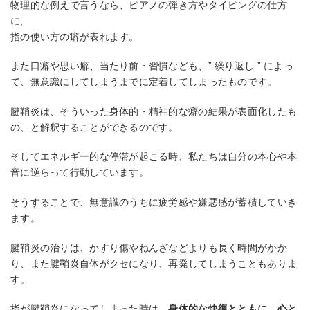
物理的な例えで言うなら、ピアノの弾き方やタイピングの仕方
に,
指の使い方の癖が表れます。
また口癖や思い癖、当たり前・習慣なども、” 繰り返し ” によっ
て、無意識にしてしまうまでに定着してしまったものです。
腱鞘炎は、そういった身体的・精神的な癖の結果が表面化したも
の、と解釈することができるのです。
そしてエネルギー的な停滞が起こる時、私たちは自分の本心や本
音に逆らって行動しています。
そうすることで、無意識のうちに疲労感や嫌悪感が蓄積していき
ます。
腱鞘炎の治りは、かすり傷やねんざなどよりも長く時間がかか
り、また腱鞘炎自体がクセになり、再発してしまうこともありま
す。
指が腱鞘炎になってしまった時は、
身体的な快復とともに、心と