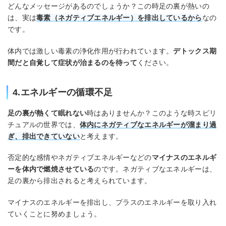
どんなメッセージがあるのでしょうか？この時足の裏が熱いの
は、実は
毒素（ネガティブエネルギー）を排出しているから
なの
です。
体内では激しい毒素の浄化作用が行われています。
デトックス期
間だと自覚して症状が治まるのを待って
ください。
4.エネルギーの循環不足
足の裏が熱くて眠れない
時はありませんか？このような時スピリ
チュアルの世界では、
体内にネガティブなエネルギーが溜まり過
ぎ、排出できていない
と考えます。
否定的な感情やネガティブエネルギーなどの
マイナスのエネルギ
ーを体内で燃焼させている
のです。ネガティブなエネルギーは、
足の裏から排出されると考えられています。
マイナスのエネルギーを排出し、プラスのエネルギーを取り入れ
ていくことに努めましょう。