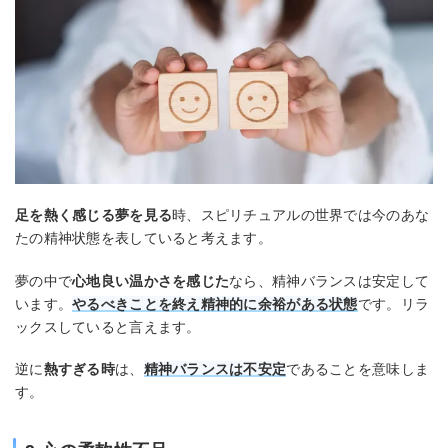
足を熱く感じる夢を見る
時、スピリチュアルの世界では今のあな
たの精神状態を表していると考えます。
夢の中で
心地良い温かさを感じた
なら、精神バランスは安定して
います。
やるべきことを終え精神的に余裕がある状態
です。リラ
ックスしていると言えます。
逆に
熱すぎる時
は、
精神バランスは不安定
であることを意味しま
す。