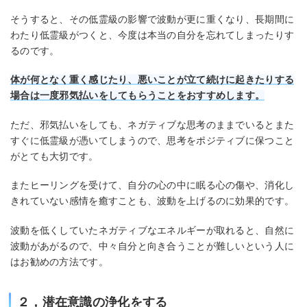
そうすると、その低霊級の影響で波動が更に重くなり、長期間に
わたり低霊級がつくと、今度は本当の自分を忘れてしまったりす
るのです。
体が何となく重く感じたり、悪いことが立て続けに起き
たりする
場合は一度邪気払いをしてもらうことをおすすめします。
ただ、邪気払いをしても、ネガティブな思考のままでいるとまた
すぐに低霊級が憑いてしまうので、思考をポジティブに保つこと
がとても大切です。
またヒーリングを受けて、自分の心の中に眠る心の傷や、消化し
きれていない感情を癒すことも、波動を上げるのに効果的です。
波動を低くしていたネガティブなエネルギーが取れると、自然に
波動があがるので、中々自分と向き合うことが難しいという人に
はお勧めの方法です。
２，潜在意識の浄化をする