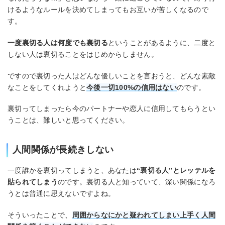
けるようなルールを決めてしまってもお互いが苦しくなるので
す。
一度裏切る人は何度でも裏切る
ということがあるように、二度と
しない人は裏切ることをはじめからしません。
ですので裏切った人はどんな優しいことを言おうと、どんな素敵
なことをしてくれようと
今後一切100%の信用はない
のです。
裏切ってしまったら今のパートナーや恋人に信用してもらうとい
うことは、難しいと思ってください。
人間関係が長続きしない
一度誰かを裏切ってしまうと、あなたは
“裏切る人”とレッテルを
貼られてしまう
のです。裏切る人と知っていて、深い関係になろ
うとは普通に思えないですよね。
そういったことで、
周囲からなにかと疑われてしまい上手く人間