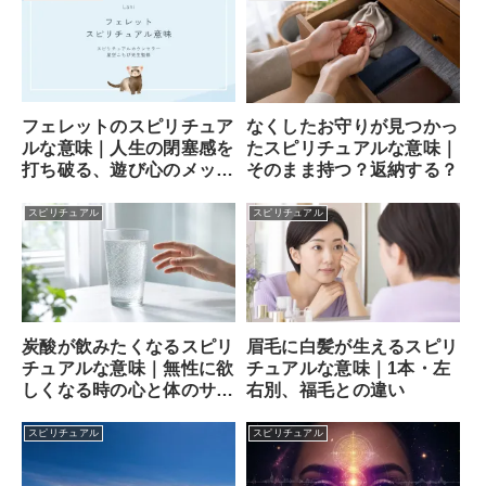
フェレットのスピリチュア
なくしたお守りが見つかっ
ルな意味｜人生の閉塞感を
たスピリチュアルな意味｜
打ち破る、遊び心のメッセ
そのまま持つ？返納する？
ンジャー
スピリチュアル
スピリチュアル
炭酸が飲みたくなるスピリ
眉毛に白髪が生えるスピリ
チュアルな意味｜無性に欲
チュアルな意味｜1本・左
しくなる時の心と体のサイ
右別、福毛との違い
ン
スピリチュアル
スピリチュアル