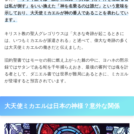
は私が倒す」をいい換えた「神を名乗るのは誰だ」という意味を
示しており、大天使ミカエルが神の番人であることを表わしてい
ます。
キリスト教の聖人グレゴリウスは「大きな奇跡が起こるときに
は、いつもミカエルが派遣される」と述べて、偉大な奇跡の多く
は大天使ミカエルの働きだと伝えました。
旧約聖書ではモーセの前に燃え上がった棘の中に、ヨハネの黙示
録ではサタンである蛇を千年捕らえおき、最後の審判では魂を計
る者として、ダニエル書では世界が難局にあるときに、ミカエル
が登場すると預言されています。
大天使ミカエルは日本の神様？意外な関係