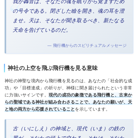
我が轟音は、そなたの魂を眠りから覚ますため
の号令である。閉ざした瞼を開き、魂の耳を澄
ませ。天は、そなたが聞き取るべき、新たなる
天命を告げているのだ。
— 飛行機からのスピリチュアルメッセージ
神社の上空を飛ぶ飛行機を見る意味
神社の神聖な境内から飛行機を見るのは、あなたの「社会的な成
功」や「目標達成」の祈りが、神様に聞き届けられたという非常
に力強いサインです。
現代の成功の象徴である飛行機と、古来か
らの聖域である神社が組み合わさることで、あなたの願いが、天
と地の両方から応援されていること
を示しています。
古（いにしえ）の神域と、現代（いま）の鉄の