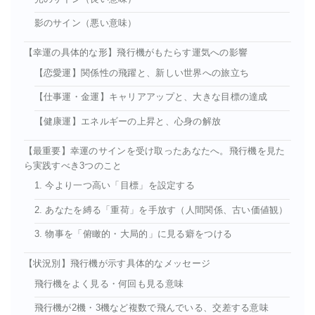
影のサイン（悪い意味）
【幸運の具体的な形】飛行機がもたらす運気への影響
【恋愛運】関係性の飛躍と、新しい世界への旅立ち
【仕事運・金運】キャリアアップと、大きな目標の達成
【健康運】エネルギーの上昇と、心身の解放
【最重要】幸運のサインを受け取ったあなたへ。飛行機を見た
ら実践すべき3つのこと
1. 今より一つ高い「目標」を設定する
2. あなたを縛る「重荷」を手放す（人間関係、古い価値観）
3. 物事を「俯瞰的・大局的」に見る癖をつける
【状況別】飛行機が示す具体的なメッセージ
飛行機をよく見る・何回も見る意味
飛行機が2機・3機など複数で飛んでいる、交差する意味