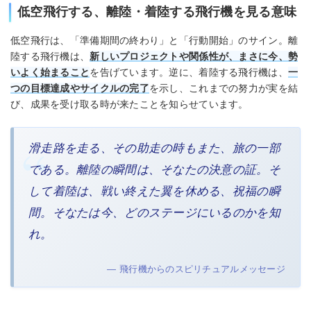
低空飛行する、離陸・着陸する飛行機を見る意味
低空飛行は、「準備期間の終わり」と「行動開始」のサイン。離
陸する飛行機は、
新しいプロジェクトや関係性が、まさに今、勢
いよく始まること
を告げています。逆に、着陸する飛行機は、
一
つの目標達成やサイクルの完了
を示し、これまでの努力が実を結
び、成果を受け取る時が来たことを知らせています。
滑走路を走る、その助走の時もまた、旅の一部
である。離陸の瞬間は、そなたの決意の証。そ
して着陸は、戦い終えた翼を休める、祝福の瞬
間。そなたは今、どのステージにいるのかを知
れ。
— 飛行機からのスピリチュアルメッセージ