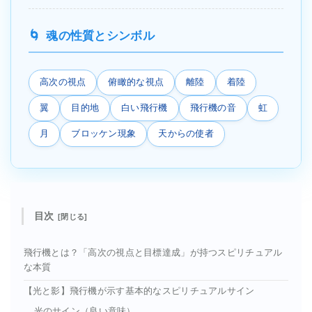
魂の性質とシンボル
高次の視点
俯瞰的な視点
離陸
着陸
翼
目的地
白い飛行機
飛行機の音
虹
月
ブロッケン現象
天からの使者
目次
飛行機とは？「高次の視点と目標達成」が持つスピリチュアル
な本質
【光と影】飛行機が示す基本的なスピリチュアルサイン
光のサイン（良い意味）