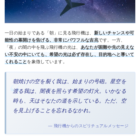
一日の始まりである「朝」に見る飛行機は、
新しいチャンスや可
能性の幕開けを告げる、非常にパワフルな吉兆
です。一方、
「夜」の闇の中を飛ぶ飛行機の光は、
あなたが困難や先の見えな
い不安の中にいても、希望の光は必ず存在し、目的地へと導いて
くれること
を象徴しています。
朝焼けの空を裂く我は、始まりの号砲。星空を
渡る我は、闇夜を照らす希望の灯火。いかなる
時も、天はそなたの道を示している。ただ、空
を見上げることを忘れるなかれ。
— 飛行機からのスピリチュアルメッセージ