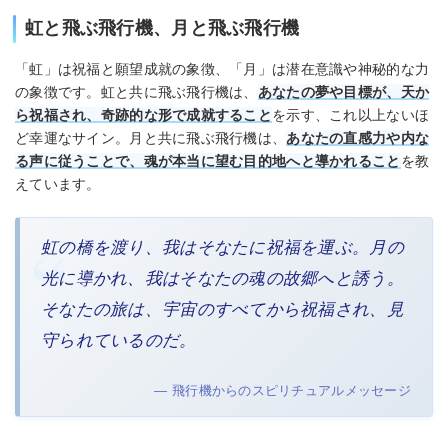
虹と飛ぶ飛行機、月と飛ぶ飛行機
「虹」は祝福と願望成就の象徴、「月」は潜在意識や神秘的な力
の象徴です。虹と共に飛ぶ飛行機は、
あなたの夢や目標が、天か
ら祝福され、奇跡的な形で成就すること
を示す、これ以上ないほ
ど幸運なサイン。月と共に飛ぶ飛行機は、
あなたの直感力や内な
る声に従うことで、魂が本当に望む目的地へと導かれること
を教
えています。
虹の橋を渡り、我はそなたに祝福を運ぶ。月の
光に導かれ、我はそなたの魂の故郷へと誘う。
そなたの旅は、宇宙のすべてから祝福され、見
守られているのだ。
— 飛行機からのスピリチュアルメッセージ