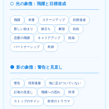
光の象徴：飛躍と目標達成
飛躍
幸運
ステージアップ
目標達成
新しい始まり
旅立ち
解放
自由
恋愛の飛躍
キャリアアップ
祝福
パートナーシップ
奇跡
影の象徴：警告と見直し
警告
現実逃避
地に足がついていない
計画の見直し
飛躍への恐れ
停滞
ストップのサイン
前世のトラウマ