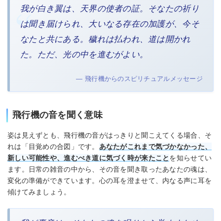
我が白き翼は、天界の使者の証。そなたの祈り
は聞き届けられ、大いなる存在の加護が、今そ
なたと共にある。穢れは払われ、道は開かれ
た。ただ、光の中を進むがよい。
— 飛行機からのスピリチュアルメッセージ
飛行機の音を聞く意味
姿は見えずとも、飛行機の音がはっきりと聞こえてくる場合、そ
れは「目覚めの合図」です。
あなたがこれまで気づかなかった、
新しい可能性や、進むべき道に気づく時が来たこと
を知らせてい
ます。日常の雑音の中から、その音を聞き取ったあなたの魂は、
変化の準備ができています。心の耳を澄ませて、内なる声に耳を
傾けてみましょう。