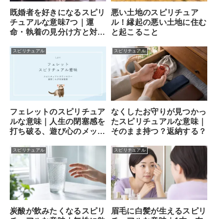
既婚者を好きになるスピリ
悪い土地のスピリチュア
チュアルな意味7つ｜運
ル！縁起の悪い土地に住む
命・執着の見分け方と対処
と起こること
法
スピリチュアル
スピリチュアル
フェレットのスピリチュア
なくしたお守りが見つかっ
ルな意味｜人生の閉塞感を
たスピリチュアルな意味｜
打ち破る、遊び心のメッセ
そのまま持つ？返納する？
ンジャー
スピリチュアル
スピリチュアル
炭酸が飲みたくなるスピリ
眉毛に白髪が生えるスピリ