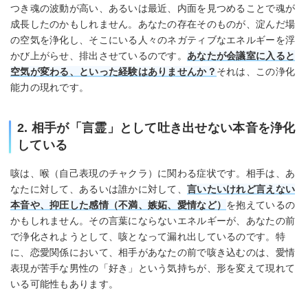
つき魂の波動が高い、あるいは最近、内面を見つめることで魂が
成長したのかもしれません。あなたの存在そのものが、淀んだ場
の空気を浄化し、そこにいる人々のネガティブなエネルギーを浮
かび上がらせ、排出させているのです。
あなたが会議室に入ると
空気が変わる、といった経験はありませんか？
それは、この浄化
能力の現れです。
2. 相手が「言霊」として吐き出せない本音を浄化
している
咳は、喉（自己表現のチャクラ）に関わる症状です。相手は、あ
なたに対して、あるいは誰かに対して、
言いたいけれど言えない
本音や、抑圧した感情（不満、嫉妬、愛情など）
を抱えているの
かもしれません。その言葉にならないエネルギーが、あなたの前
で浄化されようとして、咳となって漏れ出しているのです。特
に、恋愛関係において、相手があなたの前で咳き込むのは、愛情
表現が苦手な男性の「好き」という気持ちが、形を変えて現れて
いる可能性もあります。