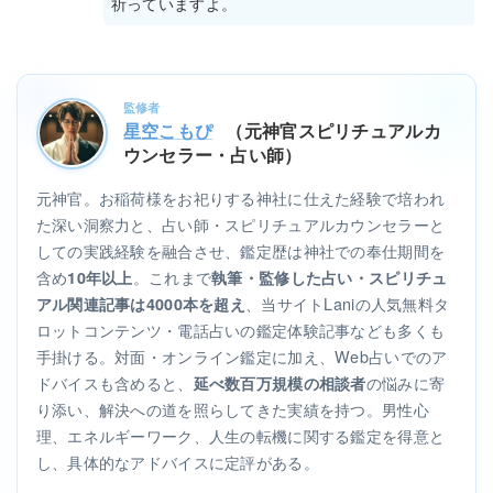
祈っていますよ。
監修者
星空こもぴ
（元神官スピリチュアルカ
ウンセラー・占い師）
元神官。お稲荷様をお祀りする神社に仕えた経験で培われ
た深い洞察力と、占い師・スピリチュアルカウンセラーと
しての実践経験を融合させ、鑑定歴は神社での奉仕期間を
含め
。これまで
10年以上
執筆・監修した占い・スピリチュ
、当サイトLaniの人気無料タ
アル関連記事は4000本を超え
ロットコンテンツ・電話占いの鑑定体験記事なども多くも
手掛ける。対面・オンライン鑑定に加え、Web占いでのア
ドバイスも含めると、
の悩みに寄
延べ数百万規模の相談者
り添い、解決への道を照らしてきた実績を持つ。男性心
理、エネルギーワーク、人生の転機に関する鑑定を得意と
し、具体的なアドバイスに定評がある。