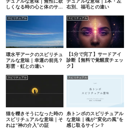
チュアルな意味｜無性に欲
チュアルな意味｜1本・左
しくなる時の心と体のサイ
右別、福毛との違い
ン
スピリチュアル
スピリチュアル
【1分で完了】サードアイ
環水平アークのスピリチュ
診断【無料で覚醒度チェッ
アルな意味｜幸運の前兆？
ク】
彩雲・虹との違い
スピリチュアル
スピリチュアル
猫を轢きそうになった時の
糸トンボのスピリチュアル
スピリチュアルな意味｜そ
な意味｜魂が“変化の風”を
れは“神の介入”の証
感じ取るサイン？