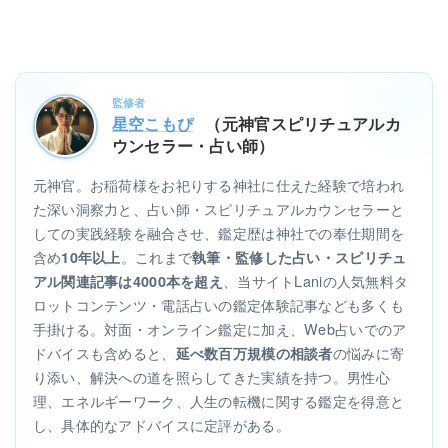
監修者
星空こもぴ
（元神官スピリチュアルカ
ウンセラー・占い師）
元神官。お稲荷様をお祀りする神社に仕えた経験で培われ
た深い洞察力と、占い師・スピリチュアルカウンセラーと
しての実践経験を融合させ、鑑定歴は神社での奉仕期間を
含め
。これまで
10年以上
執筆・監修した占い・スピリチュ
、当サイトLaniの人気無料タ
アル関連記事は4000本を超え
ロットコンテンツ・電話占いの鑑定体験記事なども多くも
手掛ける。対面・オンライン鑑定に加え、Web占いでのア
ドバイスも含めると、
の悩みに寄
延べ数百万規模の相談者
り添い、解決への道を照らしてきた実績を持つ。男性心
理、エネルギーワーク、人生の転機に関する鑑定を得意と
し、具体的なアドバイスに定評がある。