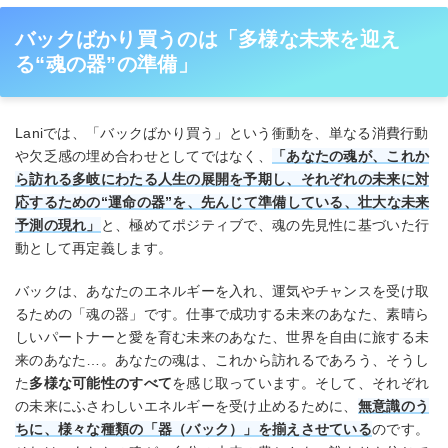
バックばかり買うのは「多様な未来を迎え
る“魂の器”の準備」
Laniでは、「バックばかり買う」という衝動を、単なる消費行動
や欠乏感の埋め合わせとしてではなく、
「あなたの魂が、これか
ら訪れる多岐にわたる人生の展開を予期し、それぞれの未来に対
応するための“運命の器”を、先んじて準備している、壮大な未来
予測の現れ」
と、極めてポジティブで、魂の先見性に基づいた行
動として再定義します。
バックは、あなたのエネルギーを入れ、運気やチャンスを受け取
るための「魂の器」です。仕事で成功する未来のあなた、素晴ら
しいパートナーと愛を育む未来のあなた、世界を自由に旅する未
来のあなた…。あなたの魂は、これから訪れるであろう、そうし
た
多様な可能性のすべて
を感じ取っています。そして、それぞれ
の未来にふさわしいエネルギーを受け止めるために、
無意識のう
ちに、様々な種類の「器（バック）」を揃えさせている
のです。