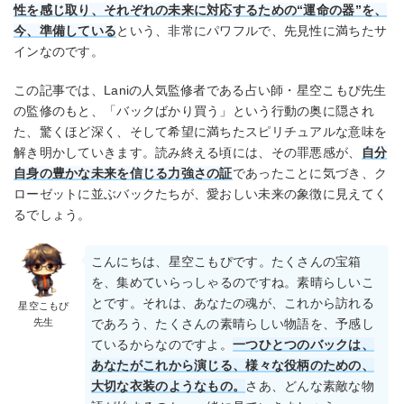
性を感じ取り、それぞれの未来に対応するための“運命の器”を、
今、準備している
という、非常にパワフルで、先見性に満ちたサ
インなのです。
この記事では、Laniの人気監修者である占い師・星空こもぴ先生
の監修のもと、「バックばかり買う」という行動の奥に隠され
た、驚くほど深く、そして希望に満ちたスピリチュアルな意味を
解き明かしていきます。読み終える頃には、その罪悪感が、
自分
自身の豊かな未来を信じる力強さの証
であったことに気づき、ク
ローゼットに並ぶバックたちが、愛おしい未来の象徴に見えてく
るでしょう。
こんにちは、星空こもぴです。たくさんの宝箱
を、集めていらっしゃるのですね。素晴らしいこ
とです。それは、あなたの魂が、これから訪れる
星空こもぴ
先生
であろう、たくさんの素晴らしい物語を、予感し
ているからなのですよ。
一つひとつのバックは、
あなたがこれから演じる、様々な役柄のための、
大切な衣装のようなもの。
さあ、どんな素敵な物