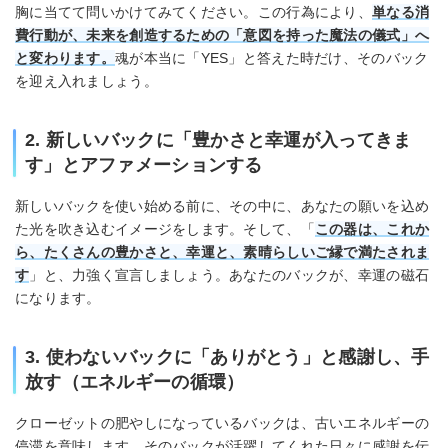
胸に当てて問いかけてみてください。この行為により、
単なる消
費行動が、未来を創造するための「意図を持った魔法の儀式」へ
と変わります。
魂が本当に「YES」と答えた時だけ、そのバック
を迎え入れましょう。
2. 新しいバックに「豊かさと幸運が入ってきま
す」とアファメーションする
新しいバックを使い始める前に、その中に、あなたの願いを込め
た光を吹き込むイメージをします。そして、「
この器は、これか
ら、たくさんの豊かさと、幸運と、素晴らしいご縁で満たされま
す
」と、力強く宣言しましょう。あなたのバックが、幸運の磁石
になります。
3. 使わないバックに「ありがとう」と感謝し、手
放す（エネルギーの循環）
クローゼットの肥やしになっているバックは、古いエネルギーの
停滞を意味します。そのバックが活躍してくれた日々に感謝を伝