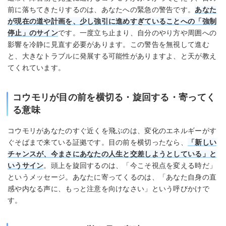
前に落ちてきたりするのは、あなたへの緊急の警告です。
あなた
が現在の道や計画を、少し強引に進めすぎていることへの「強制
停止」のサイン
です。一度立ち止まり、自分のやり方や周囲への
影響を冷静に見直す必要があります。この警告を無視して進む
と、大きなトラブルに発展する可能性がありますよ、と天が教え
てくれています。
コウモリが目の前を横切る・旋回する・寄ってく
る意味
コウモリがあなたのすぐ近くを飛ぶのは、変化のエネルギーがす
ぐそばまで来ている証拠です。目の前を横切ったなら、
「新しい
チャンスが、今まさにあなたの人生と交差しようとしている」と
いうサイン
。頭上を旋回するのは、「今こそ視点を変える時だ」
というメッセージ。あなたに寄ってくるのは、「あなた自身の直
感や内なる声に、もっと注意を向けなさい」という呼びかけで
す。