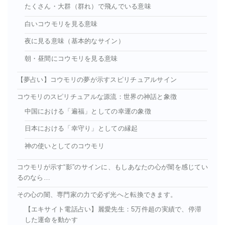
たくさん・大群（群れ）で飛んでいる意味
白いコウモリを見る意味
夜に見る意味（基本的なサイン）
朝・昼間にコウモリを見る意味
【夢占い】コウモリの夢が示すスピリチュアルサイン
コウモリのスピリチュアルな源流：世界の神話と象徴
中国における「遍福」としての幸運の象徴
日本における「幸守り」としての縁起
神の使いとしてのコウモリ
コウモリが示す“影”のサインに、もしあなたの心が闇を感じてい
るのなら…
その心の闇、専門家の力で必ず光へと転換できます。
【エキサイト電話占い】麗愛先生：5万件超の実績で、停滞
した運命を動かす