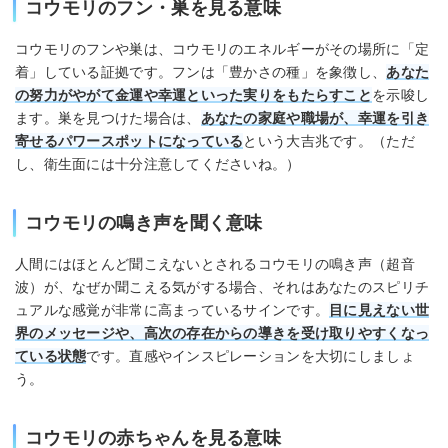
コウモリのフン・巣を見る意味
コウモリのフンや巣は、コウモリのエネルギーがその場所に「定
着」している証拠です。フンは「豊かさの種」を象徴し、
あなた
の努力がやがて金運や幸運といった実りをもたらすこと
を示唆し
ます。巣を見つけた場合は、
あなたの家庭や職場が、幸運を引き
寄せるパワースポットになっている
という大吉兆です。（ただ
し、衛生面には十分注意してくださいね。）
コウモリの鳴き声を聞く意味
人間にはほとんど聞こえないとされるコウモリの鳴き声（超音
波）が、なぜか聞こえる気がする場合、それはあなたのスピリチ
ュアルな感覚が非常に高まっているサインです。
目に見えない世
界のメッセージや、高次の存在からの導きを受け取りやすくなっ
ている状態
です。直感やインスピレーションを大切にしましょ
う。
コウモリの赤ちゃんを見る意味