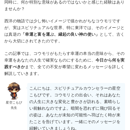
同時に、何か特別な意味があるのではないかと感じた経験はあり
ませんか？
西洋の物語では少し怖いイメージで描かれがちなコウモリです
が、実はスピリチュアルな世界、特に東洋では、そのイメージと
は真逆の
「幸運と富を運ぶ、縁起の良い神の使い」
として、古く
から大切にされてきたのです。
この記事では、コウモリがもたらす幸運の本当の意味から、その
幸運をあなたの人生で確実なものにするために、
今日から何を実
践すべきか
まで、全ての不安が希望に変わるメッセージを詳しく
解説していきます。
こんにちは、スピリチュアルカウンセラーの星空
こもぴです。コウモリとの出会い、それはあなた
の人生に大きな変化と豊かさが訪れる、素晴らし
星空こもぴ
先生
い前触れなのですよ。暗闇を恐れずに飛び回るそ
の姿は、あなたが未知の可能性へ羽ばたく時が来
たことを告げています。一緒にそのメッセージを
紐解いていきましょうね。