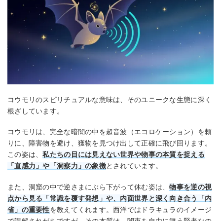
コウモリのスピリチュアルな意味は、そのユニークな生態に深く
根ざしています。
コウモリは、完全な暗闇の中を超音波（エコロケーション）を頼
りに、障害物を避け、獲物を見つけ出して正確に飛び回ります。
この姿は、
私たちの目には見えない世界や物事の本質を捉える
「直感力」や「洞察力」の象徴
とされています。
また、洞窟の中で逆さまにぶら下がって休む姿は、
物事を逆の視
点から見る「常識を覆す発想」や、内面世界と深く向き合う「内
省」の重要性
を教えてくれます。西洋ではドラキュラのイメージ
で誤解されがちですが、その本質は、闇夜を自由に舞う賢者なの