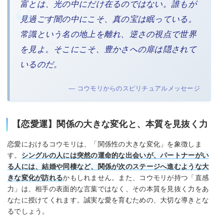
富とは、光の中にだけ在るのではない。誰もが
見過ごす闇の中にこそ、真の宝は眠っている。
常識という名の地上を離れ、逆さの視点で世界
を見よ。そこにこそ、豊かさへの扉は隠されて
いるのだ。
— コウモリからのスピリチュアルメッセージ
【恋愛運】関係の大きな変化と、本質を見抜く力
恋愛におけるコウモリは、「関係性の大きな変化」を象徴しま
す。
シングルの人には突然の運命的な出会いが、パートナーがい
る人には、結婚や同棲など、関係が次のステージへ進むような大
きな変化が訪れる
かもしれません。また、コウモリが持つ「直感
力」は、相手の表面的な言葉ではなく、その本質を見抜く力をあ
なたに授けてくれます。誠実な愛を育むための、大切な導きとな
るでしょう。