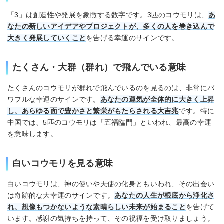
「3」は創造性や発展を象徴する数字です。3匹のコウモリは、
あ
なたの新しいアイデアやプロジェクトが、多くの人を巻き込んで
大きく発展していくこと
を告げる幸運のサインです。
たくさん・大群（群れ）で飛んでいる意味
たくさんのコウモリが群れで飛んでいるのを見るのは、非常にパ
ワフルな幸運のサインです。
あなたの運気が全体的に大きく上昇
し、あらゆる面で豊かさと繁栄がもたらされる大吉兆
です。特に
中国では、5匹のコウモリは「五福臨門」といわれ、最高の幸運
を意味します。
白いコウモリを見る意味
白いコウモリは、神の使いや天使の化身ともいわれ、その出会い
は奇跡的な大幸運のサインです。
あなたの人生が根底から浄化さ
れ、想像もつかないような素晴らしい未来が始まること
を告げて
います。感謝の気持ちを持って、その祝福を受け取りましょう。