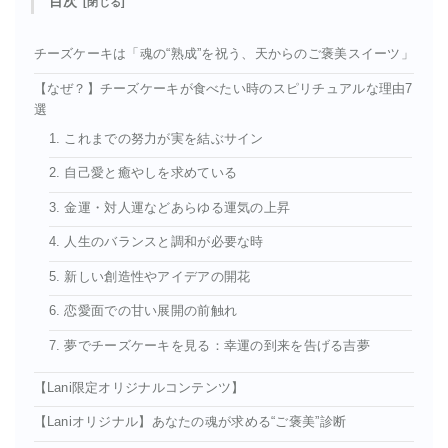
目次
チーズケーキは「魂の“熟成”を祝う、天からのご褒美スイーツ」
【なぜ？】チーズケーキが食べたい時のスピリチュアルな理由7
選
1. これまでの努力が実を結ぶサイン
2. 自己愛と癒やしを求めている
3. 金運・対人運などあらゆる運気の上昇
4. 人生のバランスと調和が必要な時
5. 新しい創造性やアイデアの開花
6. 恋愛面での甘い展開の前触れ
7. 夢でチーズケーキを見る：幸運の到来を告げる吉夢
【Lani限定オリジナルコンテンツ】
【Laniオリジナル】あなたの魂が求める“ご褒美”診断