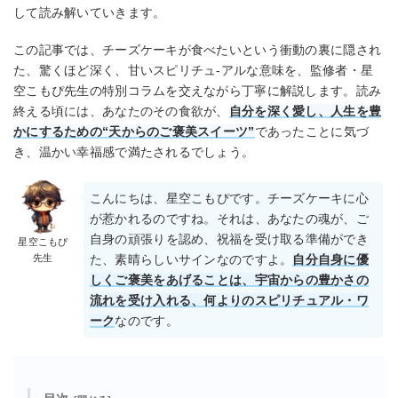
して読み解いていきます。
この記事では、チーズケーキが食べたいという衝動の裏に隠され
た、驚くほど深く、甘いスピリチュ-アルな意味を、監修者・星
空こもぴ先生の特別コラムを交えながら丁寧に解説します。読み
終える頃には、あなたのその食欲が、
自分を深く愛し、人生を豊
かにするための“天からのご褒美スイーツ”
であったことに気づ
き、温かい幸福感で満たされるでしょう。
こんにちは、星空こもぴです。チーズケーキに心
が惹かれるのですね。それは、あなたの魂が、ご
自身の頑張りを認め、祝福を受け取る準備ができ
星空こもぴ
先生
た、素晴らしいサインなのですよ。
自分自身に優
しくご褒美をあげることは、宇宙からの豊かさの
流れを受け入れる、何よりのスピリチュアル・ワ
ーク
なのです。