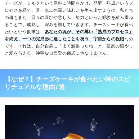
チーズが、ミルクという原料に時間をかけ、発酵・熟成というプ
ロセスを経て、唯一無二の深い味わいを生み出すように、私たち
の魂もまた、日々の喜びや悲しみ、努力といった経験を積み重ね
ることで、成熟し、深みを増していきます。チーズケーキが食べ
たいという欲求は、
あなたの魂が、その尊い「熟成のプロセス」
を終え、一つの完成形に達したことを祝う、宇宙からの祝砲
なの
です。それは、自分自身に「よく頑張ったね」と、最高の癒やし
と愛を与える、神聖な自己愛の儀式に他なりません。
【なぜ？】チーズケーキが食べたい時のスピ
リチュアルな理由7選