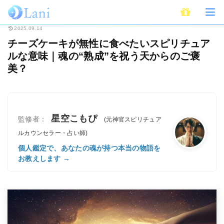
ホーム
スピリチュアル
チーズケーキが無性に食べたいスピリチュアルな意
2025.09.14
チーズケーキが無性に食べたいスピリチュア
ルな意味｜魂の“熟成”を祝う天からのご褒
美？
星空こもぴ
監修者：
(元神官スピリチュア
ルカウンセラー・占い師)
個人鑑定で、あなたの魂が持つ本当の物語を
お教えします →