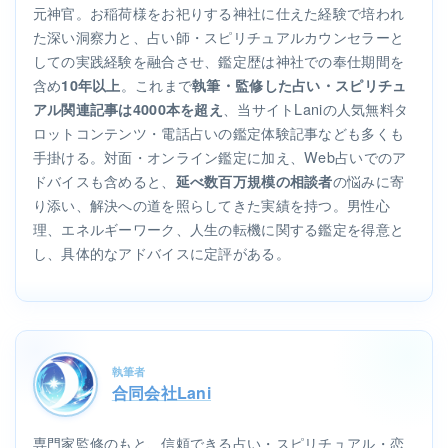
元神官。お稲荷様をお祀りする神社に仕えた経験で培われ
た深い洞察力と、占い師・スピリチュアルカウンセラーと
しての実践経験を融合させ、鑑定歴は神社での奉仕期間を
含め
。これまで
10年以上
執筆・監修した占い・スピリチュ
、当サイトLaniの人気無料タ
アル関連記事は4000本を超え
ロットコンテンツ・電話占いの鑑定体験記事なども多くも
手掛ける。対面・オンライン鑑定に加え、Web占いでのア
ドバイスも含めると、
の悩みに寄
延べ数百万規模の相談者
り添い、解決への道を照らしてきた実績を持つ。男性心
理、エネルギーワーク、人生の転機に関する鑑定を得意と
し、具体的なアドバイスに定評がある。
執筆者
合同会社Lani
専門家監修のもと、信頼できる占い・スピリチュアル・恋