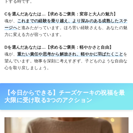
トする時です。
Cを選んだあなたは…【求めるご褒美：変容と大人の魅力】
魂が、
これまでの経験を乗り越え、より深みのある成熟したステ
ージへ
と進みたがっています。ほろ苦い経験さえも、あなたの魅
力に変える力が宿っています。
Dを選んだあなたは…【求めるご褒美：軽やかさと自由】
魂が、
重たい責任や思考から解放され、軽やかに羽ばたくこと
を
望んでいます。物事を深刻に考えすぎず、子どものような自由な
心を取り戻しましょう。
【今日からできる】チーズケーキの祝福を最
大限に受け取る3つのアクション