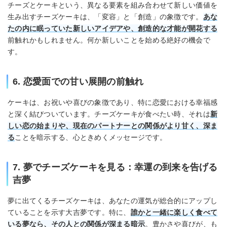
チーズとケーキという、異なる要素を組み合わせて新しい価値を
生み出すチーズケーキは、「変容」と「創造」の象徴です。
あな
たの内に眠っていた新しいアイデアや、創造的な才能が開花する
前触れかもしれません。何か新しいことを始める絶好の機会で
す。
6. 恋愛面での甘い展開の前触れ
ケーキは、お祝いや喜びの象徴であり、特に恋愛における幸福感
と深く結びついています。チーズケーキが食べたい時、それは
新
しい恋の始まりや、現在のパートナーとの関係がより甘く、深ま
る
ことを暗示する、心ときめくメッセージです。
7. 夢でチーズケーキを見る：幸運の到来を告げる
吉夢
夢に出てくるチーズケーキは、あなたの運気が総合的にアップし
ていることを示す大吉夢です。特に、
誰かと一緒に楽しく食べて
いる夢なら、その人との関係が深まる暗示
。豊かさや喜びが、も