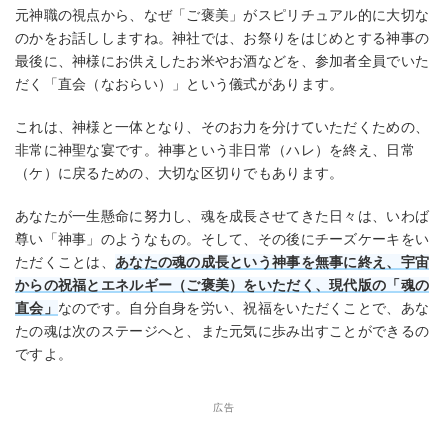
元神職の視点から、なぜ「ご褒美」がスピリチュアル的に大切な
のかをお話ししますね。神社では、お祭りをはじめとする神事の
最後に、神様にお供えしたお米やお酒などを、参加者全員でいた
だく「直会（なおらい）」という儀式があります。
これは、神様と一体となり、そのお力を分けていただくための、
非常に神聖な宴です。神事という非日常（ハレ）を終え、日常
（ケ）に戻るための、大切な区切りでもあります。
あなたが一生懸命に努力し、魂を成長させてきた日々は、いわば
尊い「神事」のようなもの。そして、その後にチーズケーキをい
ただくことは、
あなたの魂の成長という神事を無事に終え、宇宙
からの祝福とエネルギー（ご褒美）をいただく、現代版の「魂の
直会」
なのです。自分自身を労い、祝福をいただくことで、あな
たの魂は次のステージへと、また元気に歩み出すことができるの
ですよ。
広告