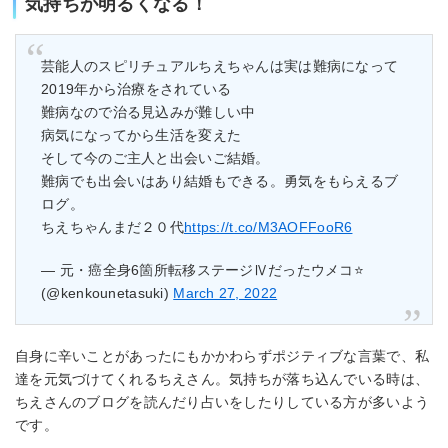
気持ちが明るくなる！
芸能人のスピリチュアルちえちゃんは実は難病になって
2019年から治療をされている
難病なので治る見込みが難しい中
病気になってから生活を変えた
そして今のご主人と出会いご結婚。
難病でも出会いはあり結婚もできる。勇気をもらえるブ
ログ。
ちえちゃんまだ２０代
https://t.co/M3AOFFooR6
— 元・癌全身6箇所転移ステージⅣだったウメコ⭐️
(@kenkounetasuki)
March 27, 2022
自身に辛いことがあったにもかかわらずポジティブな言葉で、私
達を元気づけてくれるちえさん。気持ちが落ち込んでいる時は、
ちえさんのブログを読んだり占いをしたりしている方が多いよう
です。