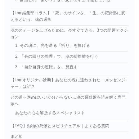
5. 自然との「繋がり」を、思い出すよう促している
【Lani編集部コラム】「死」のサインを、「生」の羅針盤に変
えるという、魂の選択
魂のステージを上げるために。今すぐできる、3つの開運アクシ
ョン
1. その魂に、光を送る「祈り」を捧げる
2. 「身の回りの整理」で、魂の断捨離を行う
3. 「自分自身の運転」を、見直す
【Laniオリジナル診断】あなたの魂に遣わされた「メッセンジ
ャー」は誰？
どの道へ進めばいいか分からない…魂の羅針盤を読み解く専門
家へ
あなたの心を解放するスペシャリスト
【FAQ】動物の死骸とスピリチュアル｜よくある質問
まとめ