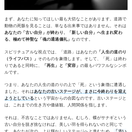
まず、あなたに知ってほしい最も大切なことがあります。道路で
動物の死骸を見ることは、単なる出来事ではありません。それは
あなたの「古い自分」が終わり、「新しい自分」へ生まれ変わ
る、極めて神聖な「魂の通過儀礼」
なのです。
スピリチュアルな視点では、「道路」はあなたの
「人生の道のり
（ライフパス）」
そのものを象徴します。そして、「死」は終わ
りであると同時に、
「再生」と「変容」
の最もパワフルなシンボ
ルです。
つまり、あなたの人生の道のりの上で「死」という象徴に遭遇し
ました。それは
あなたの古いステージが、まさに今終わりを迎え
ようとしている
という宇宙からの合図なのです。古いステージと
は、これまでの生き方や価値観、人間関係を指します。
それは、不吉なことではありません。むしろ、蝶がサナギという
古い自分を脱ぎ捨なければ、美しい羽を得られないのと同じで
す。あなたが次の、より輝かしいステージへと進むため、
「古い