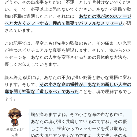
どうか、その出来事をただの「不運」として片付けないでくださ
い。そして、必要以上に恐れないでください。あなたが道路で動
物の死骸に遭遇したこと。それには、
あなたの魂が次のステージ
へと大きくシフトする、極めて重要でパワフルなメッセージ
が隠
されています。
この記事では、星空こもぴ先生の監修のもと、その痛ましい光景
が持つスピリチュアルな真実を解説します。そして、魂からのメ
ッセージを、あなたの人生を変容させるための具体的な方法を、
優しくお伝えしていきます。
読み終える頃には、あなたの不安は深い納得と静かな覚悟に変わ
ります。そして、
その小さな命の犠牲が、あなたの新しい人生の
扉を開く神聖な「道しるべ」であった
ことを、魂で理解するでし
ょう。
胸が痛みますよね。その小さな命の声なき声に、
あなたの魂が深く共鳴しているのですね。その優
しさこそが、宇宙からのメッセージを受け取るた
星空こもぴ
先生
めの大切なアンテナなのですよ。大丈夫。その魂