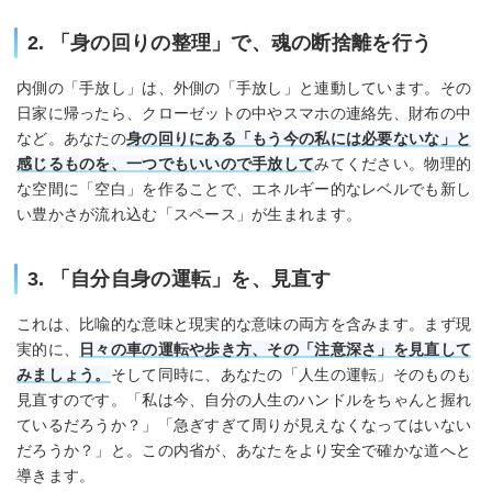
2. 「身の回りの整理」で、魂の断捨離を行う
内側の「手放し」は、外側の「手放し」と連動しています。その
日家に帰ったら、クローゼットの中やスマホの連絡先、財布の中
など。あなたの
身の回りにある「もう今の私には必要ないな」と
感じるものを、一つでもいいので手放して
みてください。物理的
な空間に「空白」を作ることで、エネルギー的なレベルでも新し
い豊かさが流れ込む「スペース」が生まれます。
3. 「自分自身の運転」を、見直す
これは、比喩的な意味と現実的な意味の両方を含みます。まず現
実的に、
日々の車の運転や歩き方、その「注意深さ」を見直して
みましょう。
そして同時に、あなたの「人生の運転」そのものも
見直すのです。「私は今、自分の人生のハンドルをちゃんと握れ
ているだろうか？」「急ぎすぎて周りが見えなくなってはいない
だろうか？」と。この内省が、あなたをより安全で確かな道へと
導きます。