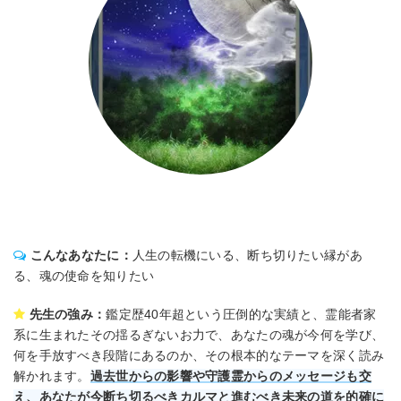
こんなあなたに：
人生の転機にいる、断ち切りたい縁があ
る、魂の使命を知りたい
先生の強み：
鑑定歴40年超という圧倒的な実績と、霊能者家
系に生まれたその揺るぎないお力で、あなたの魂が今何を学び、
何を手放すべき段階にあるのか、その根本的なテーマを深く読み
解かれます。
過去世からの影響や守護霊からのメッセージも交
え、あなたが今断ち切るべきカルマと進むべき未来の道を的確に