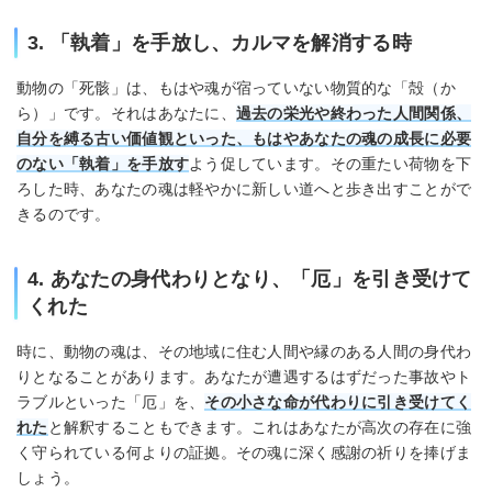
3. 「執着」を手放し、カルマを解消する時
動物の「死骸」は、もはや魂が宿っていない物質的な「殻（か
ら）」です。それはあなたに、
過去の栄光や終わった人間関係、
自分を縛る古い価値観といった、もはやあなたの魂の成長に必要
のない「執着」を手放す
よう促しています。その重たい荷物を下
ろした時、あなたの魂は軽やかに新しい道へと歩き出すことがで
きるのです。
4. あなたの身代わりとなり、「厄」を引き受けて
くれた
時に、動物の魂は、その地域に住む人間や縁のある人間の身代わ
りとなることがあります。あなたが遭遇するはずだった事故やト
ラブルといった「厄」を、
その小さな命が代わりに引き受けてく
れた
と解釈することもできます。これはあなたが高次の存在に強
く守られている何よりの証拠。その魂に深く感謝の祈りを捧げま
しょう。