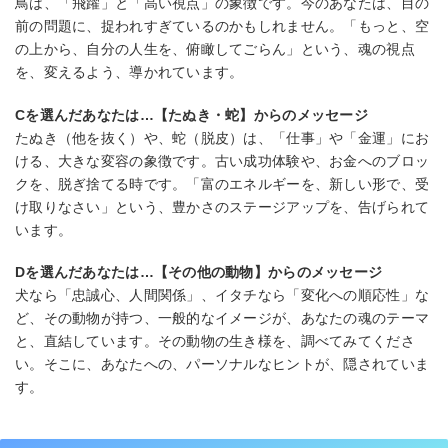
鳥は、「飛躍」と「高い視点」の象徴です。今のあなたは、目の
前の問題に、捉われすぎているのかもしれません。「もっと、空
の上から、自分の人生を、俯瞰してごらん」という、魂の視点
を、変えるよう、導かれています。
Cを選んだあなたは…【たぬき・蛇】からのメッセージ
たぬき（他を抜く）や、蛇（脱皮）は、「仕事」や「金運」にお
ける、大きな変容の象徴です。古い成功体験や、お金へのブロッ
クを、脱ぎ捨てる時です。「富のエネルギーを、新しい形で、受
け取りなさい」という、豊かさのステージアップを、告げられて
います。
Dを選んだあなたは…【その他の動物】からのメッセージ
犬なら「忠誠心、人間関係」、イタチなら「変化への順応性」な
ど、その動物が持つ、一般的なイメージが、あなたの魂のテーマ
と、直結しています。その動物の生き様を、調べてみてくださ
い。そこに、あなたへの、パーソナルなヒントが、隠されていま
す。