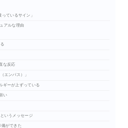
破っているサイン」
チュアルな理由
情
いる
直な反応
感（エンパス）」
ネルギーが上ずっている
願い
」というメッセージ
準備ができた