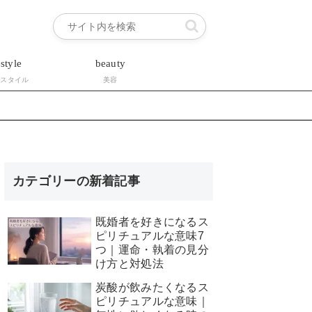
estyle
beauty
フスタイル
美容
カテゴリーの新着記事
既婚者を好きになるス
ピリチュアルな意味7
つ｜運命・執着の見分
け方と対処法
炭酸が飲みたくなるス
ピリチュアルな意味｜