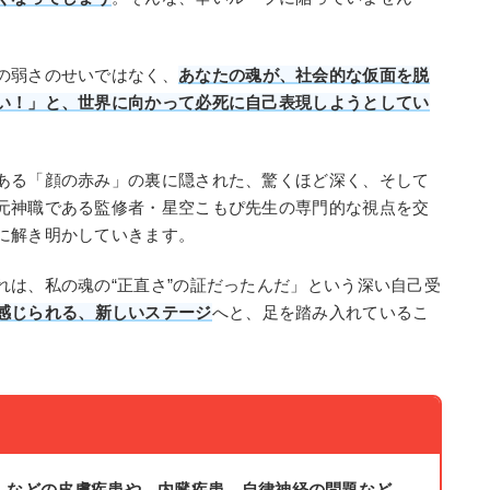
の弱さのせいではなく、
あなたの魂が、社会的な仮面を脱
い！」と、世界に向かって必死に自己表現しようとしてい
ある「顔の赤み」の裏に隠された、驚くほど深く、そして
元神職である監修者・星空こもぴ先生の専門的な視点を交
に解き明かしていきます。
れは、私の魂の“正直さ”の証だったんだ」という深い自己受
感じられる、新しいステージ
へと、足を踏み入れているこ
】
）などの皮膚疾患や、内臓疾患、自律神経の問題など、