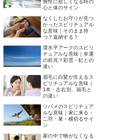
無性に欲しくなる時の
心と体のサイン
なくしたお守りが見つ
かったスピリチュアル
な意味｜そのまま持
つ？返納する？
環水平アークのスピリ
チュアルな意味｜幸運
の前兆？彩雲・虹との
違い
眉毛に白髪が生えるス
ピリチュアルな意味｜
1本・左右別、福毛と
の違い
ツバメのスピリチュア
ルな意味｜家に来る・
二羽・巣・横切るサイ
ン
家の中で物がなくなる