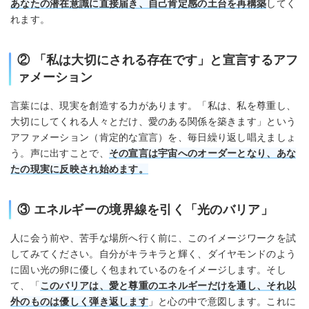
あなたの潜在意識に直接届き、自己肯定感の土台を再構築
してく
れます。
② 「私は大切にされる存在です」と宣言するアフ
ァメーション
言葉には、現実を創造する力があります。「私は、私を尊重し、
大切にしてくれる人々とだけ、愛のある関係を築きます」という
アファメーション（肯定的な宣言）を、毎日繰り返し唱えましょ
う。声に出すことで、
その宣言は宇宙へのオーダーとなり、あな
たの現実に反映され始めます。
③ エネルギーの境界線を引く「光のバリア」
人に会う前や、苦手な場所へ行く前に、このイメージワークを試
してみてください。自分がキラキラと輝く、ダイヤモンドのよう
に固い光の卵に優しく包まれているのをイメージします。そし
て、「
このバリアは、愛と尊重のエネルギーだけを通し、それ以
外のものは優しく弾き返します
」と心の中で意図します。これに