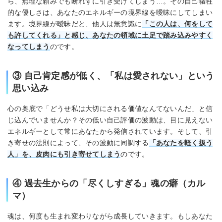
ら、無理な頼みでも断れずに引き受けてしまう…。その自己犠牲
的な優しさは、あなたのエネルギーの境界線を曖昧にしてしまい
ます。境界線が曖昧だと、他人は無意識に
「この人は、何をして
も許してくれる」と感じ、あなたの領域に土足で踏み込みやすく
なってしまう
のです。
③ 自己肯定感が低く、「私は愛されない」という
思い込み
心の奥底で「どうせ私は大切にされる価値なんてないんだ」と信
じ込んでいませんか？その低い自己評価の波動は、目に見えない
エネルギーとして常にあなたから発信されています。そして、引
き寄せの法則によって、その波動に同調する
「あなたを軽く扱う
人」を、皮肉にも引き寄せてしまう
のです。
④ 過去生からの「尽くしすぎる」魂の癖（カル
マ）
魂は、何度も生まれ変わりながら成長していきます。もしあなた