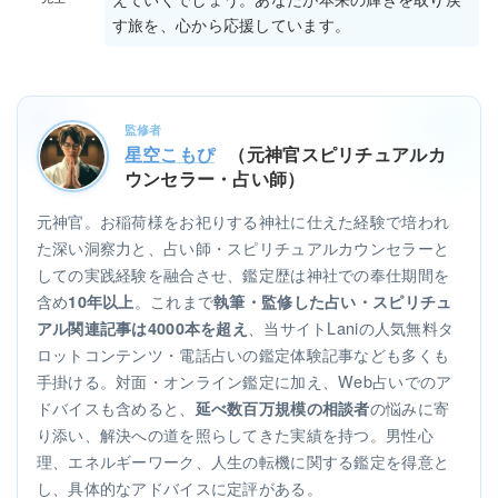
えていくでしょう。あなたが本来の輝きを取り戻
す旅を、心から応援しています。
監修者
星空こもぴ
（元神官スピリチュアルカ
ウンセラー・占い師）
元神官。お稲荷様をお祀りする神社に仕えた経験で培われ
た深い洞察力と、占い師・スピリチュアルカウンセラーと
しての実践経験を融合させ、鑑定歴は神社での奉仕期間を
含め
。これまで
10年以上
執筆・監修した占い・スピリチュ
、当サイトLaniの人気無料タ
アル関連記事は4000本を超え
ロットコンテンツ・電話占いの鑑定体験記事なども多くも
手掛ける。対面・オンライン鑑定に加え、Web占いでのア
ドバイスも含めると、
の悩みに寄
延べ数百万規模の相談者
り添い、解決への道を照らしてきた実績を持つ。男性心
理、エネルギーワーク、人生の転機に関する鑑定を得意と
し、具体的なアドバイスに定評がある。