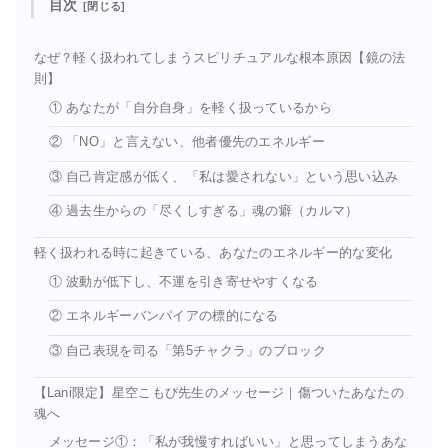
目次
なぜ？軽く扱われてしまうスピリチュアルな根本原因【鏡の法
則】
① あなたが「自分自身」を軽く扱っているから
② 「NO」と言えない、他者優先のエネルギー
③ 自己肯定感が低く、「私は愛されない」という思い込み
④ 過去生からの「尽くしすぎる」魂の癖（カルマ）
軽く扱われる時に起きている、あなたのエネルギー的な変化
① 波動が低下し、不運を引き寄せやすくなる
② エネルギーバンパイアの標的になる
③ 自己表現を司る「第5チャクラ」のブロック
【Lani限定】星空こもぴ先生のメッセージ｜傷ついたあなたの
魂へ
メッセージ①：「私が我慢すればいい」と思ってしまうあな