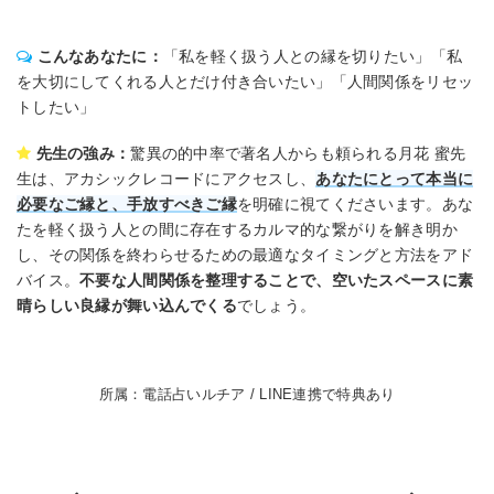
こんなあなたに：
「私を軽く扱う人との縁を切りたい」「私
を大切にしてくれる人とだけ付き合いたい」「人間関係をリセッ
トしたい」
先生の強み：
驚異の的中率で著名人からも頼られる月花 蜜先
生は、アカシックレコードにアクセスし、
あなたにとって本当に
必要なご縁と、手放すべきご縁
を明確に視てくださいます。あな
たを軽く扱う人との間に存在するカルマ的な繋がりを解き明か
し、その関係を終わらせるための最適なタイミングと方法をアド
バイス。
不要な人間関係を整理することで、空いたスペースに素
晴らしい良縁が舞い込んでくる
でしょう。
所属：電話占いルチア / LINE連携で特典あり