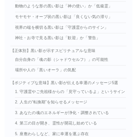
動物のような形の黒い影は「神の使い」か「低級霊」
モヤモヤ・オーブ状の黒い影は「良くない気の滞り」
視界の端を横切る黒い影は「守護霊からのサイン」
神社・お寺で見る黒い影は「歓迎」か「警告」
【正体別】黒い影が示すスピリチュアルな意味
自分自身の「魂の影（シャドウセルフ）」の可能性
場所や人の「黒いオーラ」の気配
【ポジティブな意味】黒い影が伝える幸運のメッセージ5選
1. 守護霊やご先祖様からの「見守っているよ」というサイン
2. 人生の“転換期”を知らせるメッセージ
3. あなたの魂のエネルギーが浄化・調整されている
4. 第三の目が開き、霊性が開花し始めている
5. 座敷わらしなど、家に幸運を運ぶ存在