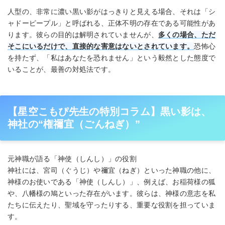
人型の、非常に濃い黒い影がはっきりと見える場合、それは「シ
ャドーピープル」と呼ばれる、正体不明の存在である可能性があ
ります。彼らの目的は解明されていませんが、
多くの場合、ただ
そこにいるだけで、直接的な害意はないとされています。
恐怖心
を持たず、「私はあなたを恐れません」という毅然とした態度で
いることが、最善の対処法です。
【星空こもぴ先生の特別コラム】黒い影は、
神社の“権禰宜（ごんねぎ）”
元神職が語る「神使（しんし）」の役割
神社には、宮司（ぐうじ）や禰宜（ねぎ）といった神職の他に、
神様のお使いである「神使（しんし）」、例えば、お稲荷様の狐
や、八幡様の鳩といった存在がいます。彼らは、神様の意志を私
たちに伝えたり、聖域を守ったりする、重要な役割を担っていま
す。