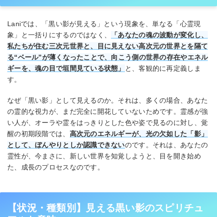
Laniでは、「黒い影が見える」という現象を、単なる「心霊現
象」と一括りにするのではなく、
「あなたの魂の波動が変化し、
私たちが住む三次元世界と、目に見えない高次元の世界とを隔て
る“ベール”が薄くなったことで、向こう側の世界の存在やエネル
ギーを、魂の目で垣間見ている状態」
と、客観的に再定義しま
す。
なぜ「黒い影」として見えるのか。それは、多くの場合、あなた
の霊的な視力が、まだ完全に開花していないためです。霊感が強
い人が、オーラや霊をはっきりとした色や姿で見るのに対し、覚
醒の初期段階では、
高次元のエネルギーが、光の欠如した「影」
として、ぼんやりとしか認識できない
のです。それは、あなたの
霊性が、今まさに、新しい世界を知覚しようと、目を開き始め
た、成長のプロセスなのです。
【状況・種類別】見える黒い影のスピリチュ