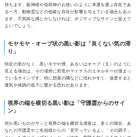
持ちます。龍神様や稲荷神のお使いのように幸運を運ぶ存在であ
る一方、動物霊などの低級な存在が影響を与えている場合もあり
ます。不気味な感じがしなければ、ポジティブなサインと捉えて
よいでしょう。
モヤモヤ・オーブ状の黒い影は「良くない気の滞
り」
特定の形がなく、黒いモヤや煙、あるいはオーブ（玉）のように
見える場合は、その場所に邪気やマイナスのエネルギーが溜まっ
ているサインです。特に部屋の隅などに現れやすく、放置すると
運気や体調の低下に繋がる恐れがあります。
視界の端を横切る黒い影は「守護霊からのサイ
ン」
何か黒いものがサッと視界の端を横切る感覚は、多くの場合、あ
なたの守護霊やご先祖様からの「見守っているよ」「その調子」