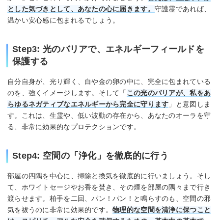
とした気づきとして、あなたの心に届きます。
守護霊であれば、
温かい安心感に包まれるでしょう。
Step3: 光のバリアで、エネルギーフィールドを
保護する
自分自身が、光り輝く、白や金の卵の中に、完全に包まれている
のを、強くイメージします。そして「
この光のバリアが、私をあ
らゆるネガティブなエネルギーから完全に守ります
」と意図しま
す。これは、生霊や、低い波動の存在から、あなたのオーラを守
る、非常に効果的なプロテクションです。
Step4: 空間の「浄化」を徹底的に行う
部屋の四隅を中心に、掃除と換気を徹底的に行いましょう。そし
て、ホワイトセージやお香を焚き、その煙を部屋の隅々まで行き
渡らせます。柏手を二回、パン！パン！と鳴らすのも、空間の邪
気を祓うのに非常に効果的です。
物理的な空間を清浄に保つこと