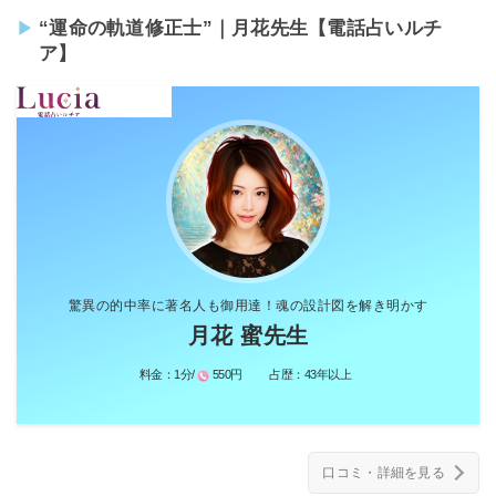
“運命の軌道修正士”｜月花先生【電話占いルチ
ア】
驚異の的中率に著名人も御用達！魂の設計図を解き明かす
月花 蜜先生
料金：
1分/
550円
占歴：
43年以上
口コミ・詳細を見る