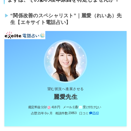
“関係改善のスペシャリスト”｜麗愛（れいあ）先
生【エキサイト電話占い】
望む状況へ進展させる
麗愛先生
鑑定料金:
1分/
418 円
メール:
1通/
受け付けない
23853
2543
占歴:
21年 0ヶ月
相談件数:
口コミ: