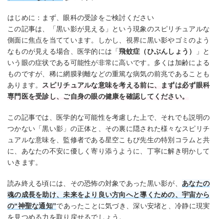
はじめに：まず、眼科の受診をご検討ください
この記事は、「黒い影が見える」という現象のスピリチュアルな
側面に焦点を当てています。しかし、視界に黒い影やゴミのよう
なものが見える場合、医学的には「
飛蚊症（ひぶんしょう）
」と
いう眼の症状である可能性が非常に高いです。多くは加齢による
ものですが、稀に網膜剥離などの重篤な病気の前兆であることも
あります。
スピリチュアルな意味を考える前に、まずは必ず眼科
専門医を受診し、ご自身の眼の健康を確認してください。
この記事では、医学的な可能性を考慮した上で、それでも説明の
つかない「黒い影」の正体と、その裏に隠された様々なスピリチ
ュアルな意味を、監修者である星空こもぴ先生の特別コラムと共
に、あなたの不安に優しく寄り添うように、丁寧に解き明かして
いきます。
読み終える頃には、その恐怖の対象であった黒い影が、
あなたの
魂の成長を助け、未来をより良い方向へと導くための、宇宙から
の“神聖な通知”
であったことに気づき、深い安堵と、冷静に現実
を見つめる力を取り戻せるでしょう。