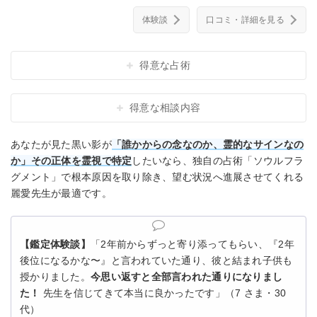
体験談
口コミ・詳細を見る
得意な占術
得意な相談内容
あなたが見た黒い影が
「誰かからの念なのか、霊的なサインなの
か」その正体を霊視で特定
したいなら、独自の占術「ソウルフラ
グメント」で根本原因を取り除き、望む状況へ進展させてくれる
麗愛先生が最適です。
【鑑定体験談】
「2年前からずっと寄り添ってもらい、『2年
後位になるかな〜』と言われていた通り、彼と結まれ子供も
授かりました。
今思い返すと全部言われた通りになりまし
た！
先生を信じてきて本当に良かったです」（7 さま・30
代）