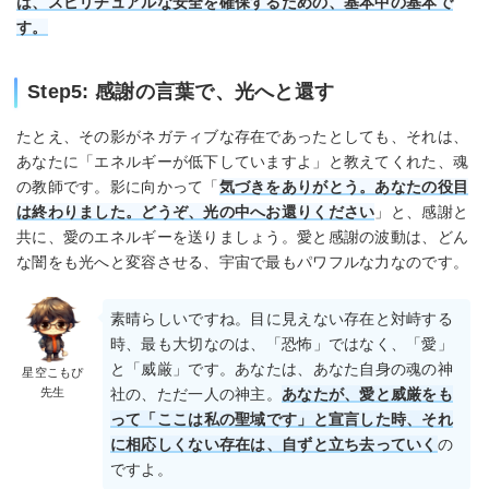
は、スピリチュアルな安全を確保するための、基本中の基本で
す。
Step5: 感謝の言葉で、光へと還す
たとえ、その影がネガティブな存在であったとしても、それは、
あなたに「エネルギーが低下していますよ」と教えてくれた、魂
の教師です。影に向かって「
気づきをありがとう。あなたの役目
は終わりました。どうぞ、光の中へお還りください
」と、感謝と
共に、愛のエネルギーを送りましょう。愛と感謝の波動は、どん
な闇をも光へと変容させる、宇宙で最もパワフルな力なのです。
素晴らしいですね。目に見えない存在と対峙する
時、最も大切なのは、「恐怖」ではなく、「愛」
と「威厳」です。あなたは、あなた自身の魂の神
星空こもぴ
先生
社の、ただ一人の神主。
あなたが、愛と威厳をも
って「ここは私の聖域です」と宣言した時、それ
に相応しくない存在は、自ずと立ち去っていく
の
ですよ。