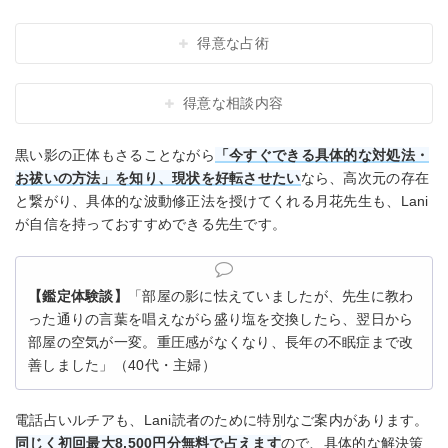
得意な占術
得意な相談内容
黒い影の正体もさることながら
「今すぐできる具体的な対処法・
お祓いの方法」を知り、現状を好転させたい
なら、高次元の存在
と繋がり、具体的な波動修正法を授けてくれる月花先生も、Lani
が自信を持っておすすめできる先生です。
【鑑定体験談】
「部屋の影に怯えていましたが、先生に教わ
った通りの言葉を唱えながら盛り塩を交換したら、翌日から
部屋の空気が一変。重圧感がなくなり、長年の不眠症まで改
善しました」（40代・主婦）
電話占いルチアも、Lani読者のために特別なご案内があります。
同じく初回最大8,500円分無料で占えます
ので、具体的な解決策