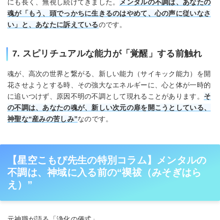
にも長く、無視し続けてきました。
メンタルの不調は、あなたの
魂が「もう、頭でっかちに生きるのはやめて、心の声に従いなさ
い」と、あなたに訴えている
のです。
7. スピリチュアルな能力が「覚醒」する前触れ
魂が、高次の世界と繋がる、新しい能力（サイキック能力）を開
花させようとする時、その強大なエネルギーに、心と体が一時的
に追いつけず、原因不明の不調として現れることがあります。
そ
の不調は、あなたの魂が、新しい次元の扉を開こうとしている、
神聖な“産みの苦しみ”
なのです。
【星空こもぴ先生の特別コラム】メンタルの
不調は、神域に入る前の“禊祓（みそぎはら
え）”
元神職が語る「浄化の儀式」