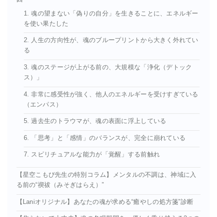
1. 魂の望まない「偽りの自分」を生きることに、エネルギー
を使い果たした
2. 人生の方向性が、魂のブループリントから大きく外れてい
る
3. 魂のステージが上がる前の、大規模な「浄化（デトック
ス）」
4. 非常に感受性が強く、他人のエネルギーを受けすぎている
（エンパス）
5. 過去生のトラウマが、魂の表面に浮上している
6. 「思考」と「感情」のバランスが、完全に崩れている
7. スピリチュアルな能力が「覚醒」する前触れ
【星空こもぴ先生の特別コラム】メンタルの不調は、神域に入
る前の“禊祓（みそぎはらえ）”
【Laniオリジナル】あなたの魂が求める“癒やしの処方箋”診断