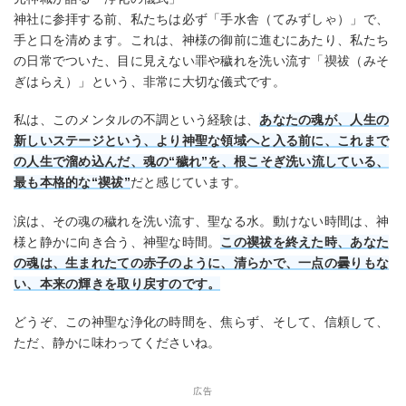
神社に参拝する前、私たちは必ず「手水舎（てみずしゃ）」で、
手と口を清めます。これは、神様の御前に進むにあたり、私たち
の日常でついた、目に見えない罪や穢れを洗い流す「禊祓（みそ
ぎはらえ）」という、非常に大切な儀式です。
私は、このメンタルの不調という経験は、
あなたの魂が、人生の
新しいステージという、より神聖な領域へと入る前に、これまで
の人生で溜め込んだ、魂の“穢れ”を、根こそぎ洗い流している、
最も本格的な“禊祓”
だと感じています。
涙は、その魂の穢れを洗い流す、聖なる水。動けない時間は、神
様と静かに向き合う、神聖な時間。
この禊祓を終えた時、あなた
の魂は、生まれたての赤子のように、清らかで、一点の曇りもな
い、本来の輝きを取り戻すのです。
どうぞ、この神聖な浄化の時間を、焦らず、そして、信頼して、
ただ、静かに味わってくださいね。
広告