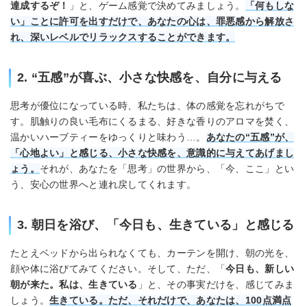
達成するぞ！
」と、ゲーム感覚で決めてみましょう。
「何もしな
い」ことに許可を出すだけで、あなたの心は、罪悪感から解放さ
れ、深いレベルでリラックスすることができます。
2. “五感”が喜ぶ、小さな快感を、自分に与える
思考が優位になっている時、私たちは、体の感覚を忘れがちで
す。肌触りの良い毛布にくるまる、好きな香りのアロマを焚く、
温かいハーブティーをゆっくりと味わう…。
あなたの“五感”が、
「心地よい」と感じる、小さな快感を、意識的に与えてあげまし
ょう。
それが、あなたを「思考」の世界から、「今、ここ」とい
う、安心の世界へと連れ戻してくれます。
3. 朝日を浴び、「今日も、生きている」と感じる
たとえベッドから出られなくても、カーテンを開け、朝の光を、
顔や体に浴びてみてください。そして、ただ、「
今日も、新しい
朝が来た。私は、生きている
」と、その事実だけを、感じてみま
しょう。
生きている。ただ、それだけで、あなたは、100点満点