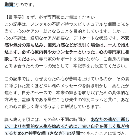
期間”
なのです。
【最重要】まず、必ず専門家にご相談ください
この記事は、メンタルの不調が持つスピリチュアルな側面に光を
当て、心のケアの一助となることを目的としています。しかし、
心の不調は、適切なケアが必要な、デリケートな状態です。
不安
感や気分の落ち込み、無気力感などが長引く場合は、一人で抱え
込まず、必ず心療内科やカウンセラーといった、心の専門家に相
談してください。
専門家のサポートを受けながら、ご自身の内面
と向き合うための一つの光として、本記事をお役立てください。
この記事では、なぜあなたの心が悲鳴を上げているのか、その裏
に隠された驚くほど深い魂のメッセージを解き明かし、あなたが
焦らず、自分のペースで、本来の輝きを取り戻すための具体的な
方法を、監修者である星空こもぴ先生の特別コラムと共に、あな
たの心に優しく寄り添うように解説していきます。
読み終える頃には、その辛い不調の時間が、
あなたの魂が、新し
い、より本質的な人生を始めるために、古い自分を優しく脱ぎ捨
てるための“神聖な蛹（さなぎ）の期間”
であったことに気づき、