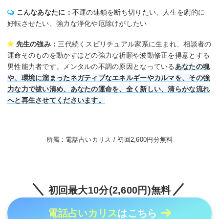
こんなあなたに：
不運の連鎖を断ち切りたい、人生を劇的に
好転させたい、強力な浄化や厄除けがしたい
先生の強み：
三代続くスピリチュアル家系に生まれ、相談者の
運命そのものを動かすほどの強力な祈願や波動修正を得意とする
男性能力者です。メンタルの不調の原因となっている
あなたの魂
や、環境に溜まったネガティブなエネルギーやカルマを、その強
力な力で祓い清め、あなたの運命を、全く新しい、清らかな流れ
へと再生させてくださいます。
所属：電話占いカリス / 初回2,600円分無料
初回最大10分(2,600円)無料
電話占いカリス
はこちら