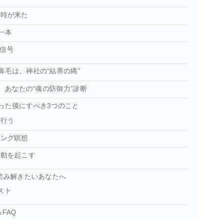
る時が来た
一本
意信号
毛は、神社の“結界の縄”
、あなたの“魂の防御力”診断
った後にすべき3つのこと
て行う
ィング瞑想
行動を起こす
読み解きたいあなたへ
スト
FAQ