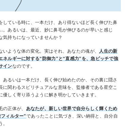
をしている時に、一本だけ、あり得ないほど長く伸びた鼻
…。あるいは、最近、妙に鼻毛が伸びるのが早いと感じ
な気持ちになっていませんか？
ないような体の変化。実はそれ、あなたの魂が、
人生の新
ネルギーに対する“防御力”と“直感力”を、急ピッチで強
サイン
なのです。
、あるいは一本だけ、長く伸び始めたのか、その裏に隠さ
長に関わるスピリチュアルな意味を、監修者である星空こ
に優しく寄り添うように解き明かしていきます。
毛の正体が、
あなたが、新しい世界で自分らしく輝くため
フィルター”
であったことに気づき、深い納得と、自分自
う。