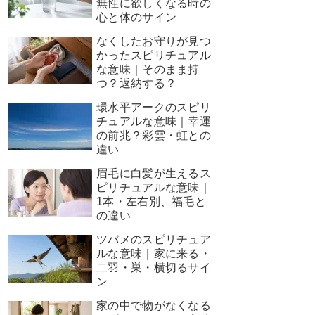
無性に欲しくなる時の
心と体のサイン
なくしたお守りが見つ
かったスピリチュアル
な意味｜そのまま持
つ？返納する？
環水平アークのスピリ
チュアルな意味｜幸運
の前兆？彩雲・虹との
違い
眉毛に白髪が生えるス
ピリチュアルな意味｜
1本・左右別、福毛と
の違い
ツバメのスピリチュア
ルな意味｜家に来る・
二羽・巣・横切るサイ
ン
家の中で物がなくなる