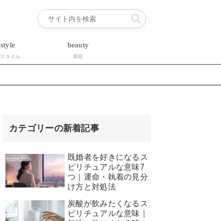
estyle
beauty
フスタイル
美容
カテゴリーの新着記事
既婚者を好きになるス
ピリチュアルな意味7
つ｜運命・執着の見分
け方と対処法
炭酸が飲みたくなるス
ピリチュアルな意味｜