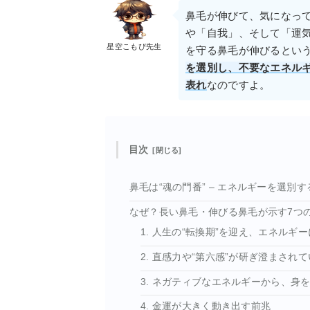
鼻毛が伸びて、気になっ
や「自我」、そして「運
星空こもぴ先生
を守る鼻毛が伸びるとい
を選別し、不要なエネル
表れ
なのですよ。
目次
鼻毛は“魂の門番” – エネルギーを選別
なぜ？長い鼻毛・伸びる鼻毛が示す7つ
1. 人生の“転換期”を迎え、エネルギ
2. 直感力や“第六感”が研ぎ澄まされ
3. ネガティブなエネルギーから、身
4. 金運が大きく動き出す前兆