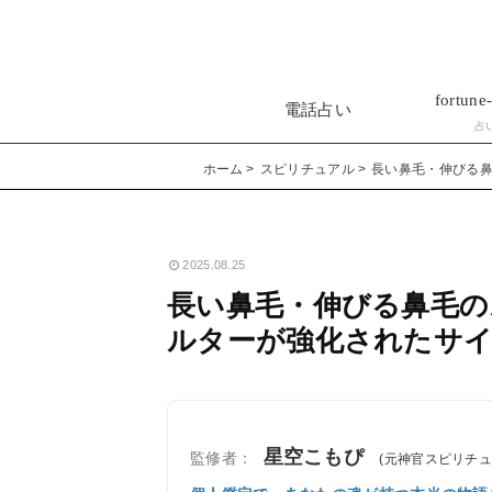
fortune-
電話占い
占
ホーム
スピリチュアル
長い鼻毛・伸びる
2025.08.25
長い鼻毛・伸びる鼻毛の
ルターが強化されたサ
星空こもぴ
監修者：
(元神官スピリチ