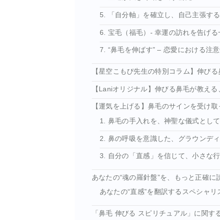
5. 「自分軸」を確立し、自己主張す
6. 宝毛（福毛）- 幸運の訪れを告げる
7. “鼻毛を伸ばす” – 恋愛における注
【星空こもぴ先生の特別コラム】伸びる鼻
【Laniオリジナル】伸びる鼻毛が教える
【運気を上げる】鼻毛のサインを受け取
1. 鼻毛の手入れを、神聖な儀式とし
2. 鼻の呼吸を意識した、グラウンデ
3. 自分の「直感」を信じて、小さな
あなたの“魂の羅針盤”を、もっと正確に
あなたの“直感”を翻訳するスペシャリ
「鼻毛 伸びる スピリチュアル」に関する