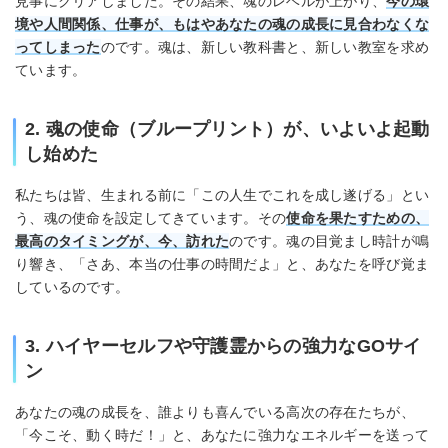
見事にクリアしました。その結果、魂のレベルが上がり、
今の環
境や人間関係、仕事が、もはやあなたの魂の成長に見合わなくな
ってしまった
のです。魂は、新しい教科書と、新しい教室を求め
ています。
2. 魂の使命（ブループリント）が、いよいよ起動
し始めた
私たちは皆、生まれる前に「この人生でこれを成し遂げる」とい
う、魂の使命を設定してきています。その
使命を果たすための、
最高のタイミングが、今、訪れた
のです。魂の目覚まし時計が鳴
り響き、「さあ、本当の仕事の時間だよ」と、あなたを呼び覚ま
しているのです。
3. ハイヤーセルフや守護霊からの強力なGOサイ
ン
あなたの魂の成長を、誰よりも喜んでいる高次の存在たちが、
「今こそ、動く時だ！」と、あなたに強力なエネルギーを送って