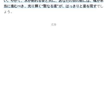
い。やがて、氷が割れる音と共に、あなたの目の前には、魂が本
当に進むべき、光り輝く“聖なる道”が、はっきりと姿を現す
でし
ょう。
広告