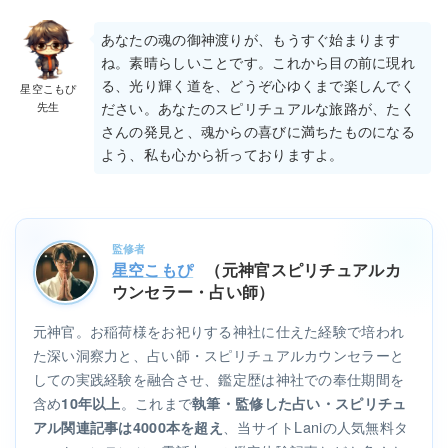
あなたの魂の御神渡りが、もうすぐ始まります
ね。素晴らしいことです。これから目の前に現れ
る、光り輝く道を、どうぞ心ゆくまで楽しんでく
星空こもぴ
先生
ださい。あなたのスピリチュアルな旅路が、たく
さんの発見と、魂からの喜びに満ちたものになる
よう、私も心から祈っておりますよ。
監修者
星空こもぴ
（元神官スピリチュアルカ
ウンセラー・占い師）
元神官。お稲荷様をお祀りする神社に仕えた経験で培われ
た深い洞察力と、占い師・スピリチュアルカウンセラーと
しての実践経験を融合させ、鑑定歴は神社での奉仕期間を
含め
。これまで
10年以上
執筆・監修した占い・スピリチュ
、当サイトLaniの人気無料タ
アル関連記事は4000本を超え