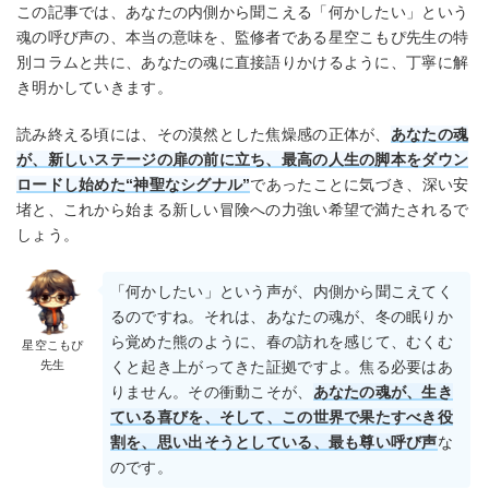
この記事では、あなたの内側から聞こえる「何かしたい」という
魂の呼び声の、本当の意味を、監修者である星空こもぴ先生の特
別コラムと共に、あなたの魂に直接語りかけるように、丁寧に解
き明かしていきます。
読み終える頃には、その漠然とした焦燥感の正体が、
あなたの魂
が、新しいステージの扉の前に立ち、最高の人生の脚本をダウン
ロードし始めた“神聖なシグナル”
であったことに気づき、深い安
堵と、これから始まる新しい冒険への力強い希望で満たされるで
しょう。
「何かしたい」という声が、内側から聞こえてく
るのですね。それは、あなたの魂が、冬の眠りか
ら覚めた熊のように、春の訪れを感じて、むくむ
星空こもぴ
先生
くと起き上がってきた証拠ですよ。焦る必要はあ
りません。その衝動こそが、
あなたの魂が、生き
ている喜びを、そして、この世界で果たすべき役
割を、思い出そうとしている、最も尊い呼び声
な
のです。