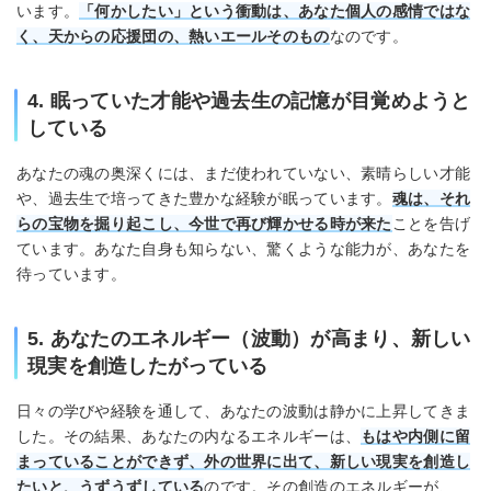
います。
「何かしたい」という衝動は、あなた個人の感情ではな
く、天からの応援団の、熱いエールそのもの
なのです。
4. 眠っていた才能や過去生の記憶が目覚めようと
している
あなたの魂の奥深くには、まだ使われていない、素晴らしい才能
や、過去生で培ってきた豊かな経験が眠っています。
魂は、それ
らの宝物を掘り起こし、今世で再び輝かせる時が来た
ことを告げ
ています。あなた自身も知らない、驚くような能力が、あなたを
待っています。
5. あなたのエネルギー（波動）が高まり、新しい
現実を創造したがっている
日々の学びや経験を通して、あなたの波動は静かに上昇してきま
した。その結果、あなたの内なるエネルギーは、
もはや内側に留
まっていることができず、外の世界に出て、新しい現実を創造し
たいと、うずうずしている
のです。その創造のエネルギーが、