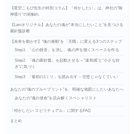
【星空こもぴ先生の特別コラム】「何かしたい」は、神社の“御
神渡り”の前触れ
【Laniオリジナル】あなたの魂が“本当にしたいこと”を見つける
羅針盤診断
【未来を動かす】“魂の衝動”を「天職」に変える3つのステップ
Step1: 「心の雑音」を消し、魂の声を聴くスペースを作る
Step2: 「魂の羅針盤」を起動させる – “違和感”と“小さな好
き”に気づく
Step3: 「最初の1ミリ」を踏み出す – 完璧じゃなくていい
あなたの“魂のブループリント”を、明確な地図にしたいあなたへ
あなたの“魂の使命”を読み解くスペシャリスト
「何かしたい スピリチュアル」に関するFAQ
まとめ