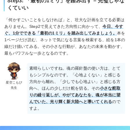
Step3: 「最初の1ミリ」を踏み出す – 完璧じゃな
くていい
「何かすごいことをしなければ」と、壮大な計画を立てる必要は
ありません。Step2で見えてきた方向性に向かって、
今日、今す
ぐ、1分でできる「最初の1ミリ」を踏み出してみましょう。
本を
1ページだけ読む、ネットで気になる言葉を検索する、絵を1本の
線だけ描いてみる。その小さな行動が、あなたの未来を動かす、
最もパワフルな一歩となるのです。
素晴らしいですね。魂の羅針盤の使い方は、とて
もシンプルなのです。「心地よくない」と感じる
方向から離れ、「少しでも心地よい」と感じる方
星空こもぴ
先生
向へ、ほんの少しだけ舵を切る。その
小さな舵取
りの繰り返しが、やがてあなたを、魂が本当に望
んでいた、光り輝く新大陸へと導いてくれる
ので
すよ。