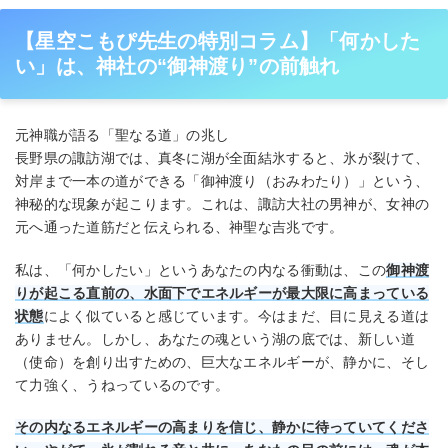
【星空こもぴ先生の特別コラム】「何かした
い」は、神社の“御神渡り”の前触れ
元神職が語る「聖なる道」の兆し
長野県の諏訪湖では、真冬に湖が全面結氷すると、氷が裂けて、
対岸まで一本の道ができる「御神渡り（おみわたり）」という、
神秘的な現象が起こります。これは、諏訪大社の男神が、女神の
元へ通った道筋だと伝えられる、神聖な吉兆です。
私は、「何かしたい」というあなたの内なる衝動は、この
御神渡
りが起こる直前の、水面下でエネルギーが最大限に高まっている
状態
によく似ていると感じています。今はまだ、目に見える道は
ありません。しかし、あなたの魂という湖の底では、新しい道
（使命）を創り出すための、巨大なエネルギーが、静かに、そし
て力強く、うねっているのです。
その内なるエネルギーの高まりを信じ、静かに待っていてくださ