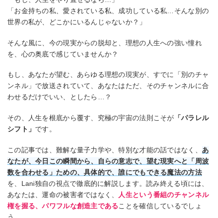
「お金持ちの私、愛されている私、成功している私…そんな別の
世界の私が、どこかにいるんじゃないか？」
そんな風に、今の現実からの脱却と、理想の人生への強い憧れ
を、心の奥底で感じていませんか？
もし、あなたが望む、あらゆる理想の現実が、すでに「別のチャ
ンネル」で放送されていて、あなたはただ、そのチャンネルに合
わせるだけでいい、としたら…？
その、人生を根底から覆す、究極の宇宙の法則こそが
「パラレル
シフト」
です。
この記事では、難解な量子力学や、特別な才能の話ではなく、
あ
なたが、今日この瞬間から、自らの意志で、望む現実へと「周波
数を合わせる」ための、具体的で、誰にでもできる魔法の方法
を、Lani独自の視点で徹底的に解説します。読み終える頃には、
あなたは、運命の被害者ではなく、
人生という番組のチャンネル
権を握る、パワフルな創造主である
ことを確信しているでしょ
う。