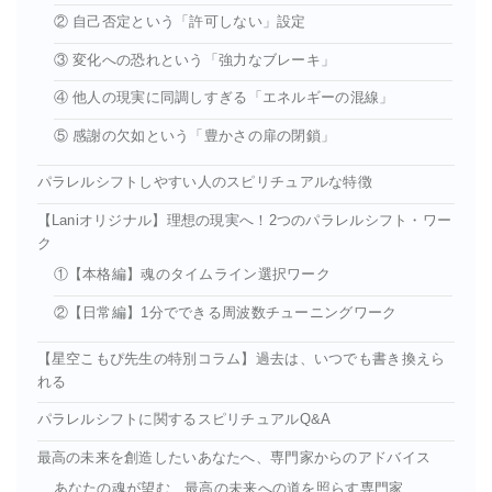
② 自己否定という「許可しない」設定
③ 変化への恐れという「強力なブレーキ」
④ 他人の現実に同調しすぎる「エネルギーの混線」
⑤ 感謝の欠如という「豊かさの扉の閉鎖」
パラレルシフトしやすい人のスピリチュアルな特徴
【Laniオリジナル】理想の現実へ！2つのパラレルシフト・ワー
ク
①【本格編】魂のタイムライン選択ワーク
②【日常編】1分でできる周波数チューニングワーク
【星空こもぴ先生の特別コラム】過去は、いつでも書き換えら
れる
パラレルシフトに関するスピリチュアルQ&A
最高の未来を創造したいあなたへ、専門家からのアドバイス
あなたの魂が望む、最高の未来への道を照らす専門家