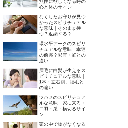
無性に欲しくなる時の
心と体のサイン
なくしたお守りが見つ
かったスピリチュアル
な意味｜そのまま持
つ？返納する？
環水平アークのスピリ
チュアルな意味｜幸運
の前兆？彩雲・虹との
違い
眉毛に白髪が生えるス
ピリチュアルな意味｜
1本・左右別、福毛と
の違い
ツバメのスピリチュア
ルな意味｜家に来る・
二羽・巣・横切るサイ
ン
家の中で物がなくなる