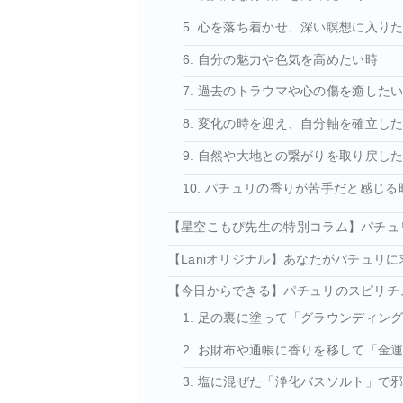
5. 心を落ち着かせ、深い瞑想に入り
6. 自分の魅力や色気を高めたい時
7. 過去のトラウマや心の傷を癒した
8. 変化の時を迎え、自分軸を確立し
9. 自然や大地との繋がりを取り戻し
10. パチュリの香りが苦手だと感じ
【星空こもぴ先生の特別コラム】パチュリ
【Laniオリジナル】あなたがパチュリに
【今日からできる】パチュリのスピリチ
1. 足の裏に塗って「グラウンディン
2. お財布や通帳に香りを移して「金
3. 塩に混ぜた「浄化バスソルト」で