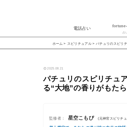
fortune-
電話占い
占
ホーム
スピリチュアル
パチュリのスピリチ
2025.08.21
パチュリのスピリチュ
る“大地”の香りがもた
星空こもぴ
監修者：
(元神官スピリチ