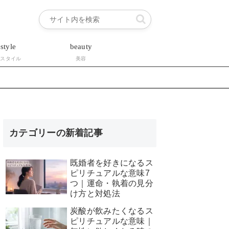
estyle
beauty
フスタイル
美容
カテゴリーの新着記事
既婚者を好きになるス
ピリチュアルな意味7
つ｜運命・執着の見分
け方と対処法
炭酸が飲みたくなるス
ピリチュアルな意味｜